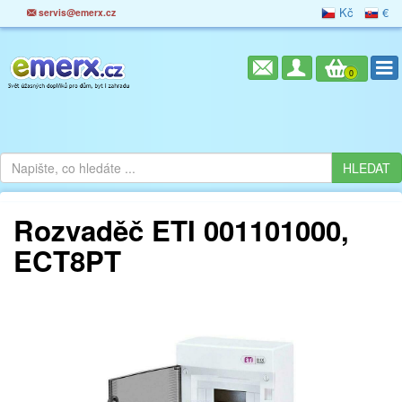
Kč
€
servis@emerx.cz
0
Rozvaděč ETI 001101000,
ECT8PT