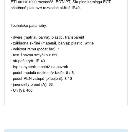
ETI 001101000 rozvaděč, ECT8PT, Skupina katalogu ECT
nástěnné plastové rozvodné skříně IP40,
Technické parametry:
- dveře (matriál, barva): plastic, transparent
- základna skříně (materiál, barva): plastic, white
- velikost rámu (počet řad): 1
- test žhavou smyčkou: 650
- stupeň krytí: IP 40
- typ uchycení: montáž na povrch
- počet modulů (celkem/v řadě): 8 / 8
- počet PEN vstupů (připojení): 8 / 8
- jmenovitý proud (A): 63
- Un (V): 400