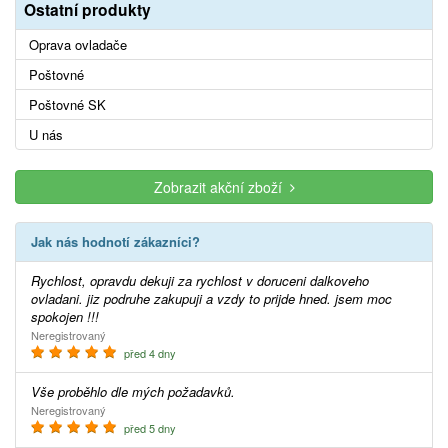
Ostatní produkty
Oprava ovladače
Poštovné
Poštovné SK
U nás
Zobrazit akční zboží
Jak nás hodnotí zákazníci?
Rychlost, opravdu dekuji za rychlost v doruceni dalkoveho
ovladani. jiz podruhe zakupuji a vzdy to prijde hned. jsem moc
spokojen !!!
Neregistrovaný
před 4 dny
Vše proběhlo dle mých požadavků.
Neregistrovaný
před 5 dny