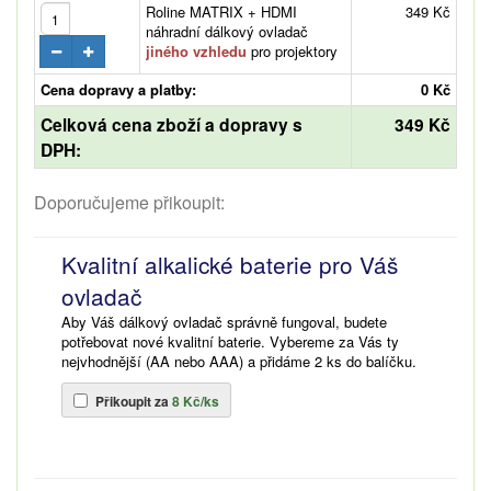
Roline MATRIX + HDMI
349 Kč
náhradní dálkový ovladač
jiného vzhledu
pro projektory
Cena dopravy a platby:
0 Kč
Celková cena zboží a dopravy s
349 Kč
DPH:
Doporučujeme přikoupit:
Kvalitní alkalické baterie pro Váš
ovladač
Aby Váš dálkový ovladač správně fungoval, budete
potřebovat nové kvalitní baterie. Vybereme za Vás ty
nejvhodnější (AA nebo AAA) a přidáme 2 ks do balíčku.
Přikoupit za
8 Kč/ks