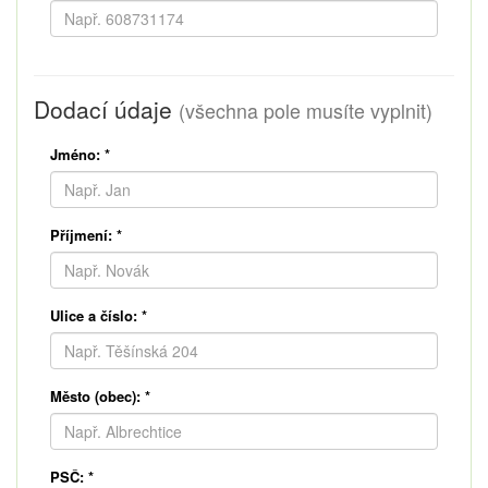
Dodací údaje
(všechna pole musíte vyplnit)
Jméno:
*
Příjmení:
*
Ulice a číslo:
*
Město (obec):
*
PSČ:
*