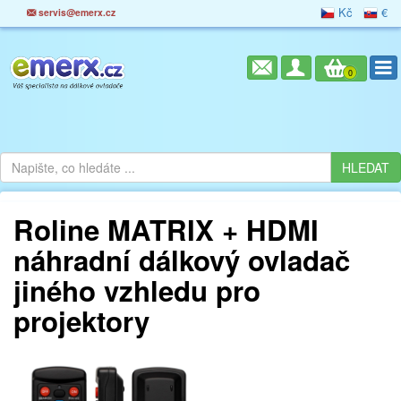
Kč
€
servis@emerx.cz
0
Roline MATRIX + HDMI
náhradní dálkový ovladač
jiného vzhledu pro
projektory