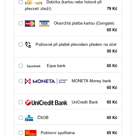
Dobírka (kartou nebo hotově při
převzetí zboží)
79 Kč
Okamžitá platba kartou (Comgate)
65 Kč
Poštovné při platbě převodem předem na účet
50 Kč
Equa bank
65 Kč
MONETA Money bank
65 Kč
UniCredit Bank
65 Kč
ČSOB
65 Kč
Poštovní spořitelna
65 Kč