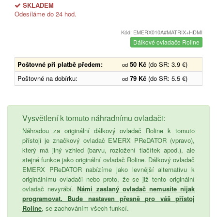
SKLADEM
Odesíláme do 24 hod.
Kód: EMERX010A#MATRIX+HDMI
Dálkové ovladače Roline
Poštovné při platbě předem:
50 Kč
(do SR: 3.9 €)
od
Poštovné na dobírku:
79 Kč
(do SR: 5.5 €)
od
Vysvětlení k tomuto náhradnímu ovladači:
Náhradou za originální dálkový ovladač Roline k tomuto
přístoji je značkový ovladač EMERX PReDATOR (vpravo),
který má jiný vzhled (barvu, rozložení tlačítek apod.), ale
stejné funkce jako originální ovladač Roline. Dálkový ovladač
EMERX PReDATOR nabízíme jako levnější alternativu k
originálnímu ovladači nebo proto, že se již tento originální
ovladač nevyrábí.
Námi zaslaný ovladač nemusíte nijak
programovat. Bude nastaven přesně pro váš přístoj
Roline
, se zachováním všech funkcí.