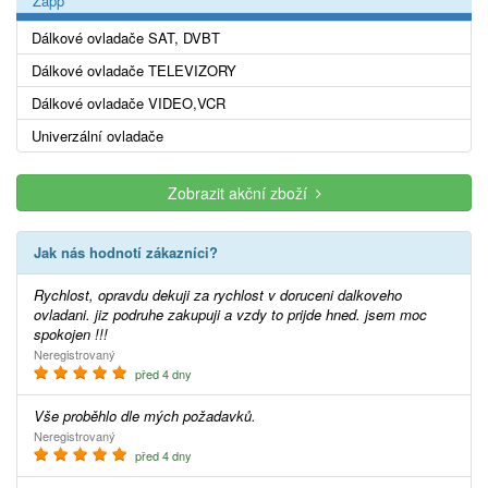
Zapp
Dálkové ovladače SAT, DVBT
Dálkové ovladače TELEVIZORY
Dálkové ovladače VIDEO,VCR
Univerzální ovladače
Zobrazit akční zboží
Jak nás hodnotí zákazníci?
Rychlost, opravdu dekuji za rychlost v doruceni dalkoveho
ovladani. jiz podruhe zakupuji a vzdy to prijde hned. jsem moc
spokojen !!!
Neregistrovaný
před 4 dny
Vše proběhlo dle mých požadavků.
Neregistrovaný
před 4 dny