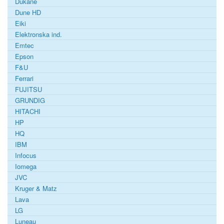
Dukane
Dune HD
Eiki
Elektronska ind.
Emtec
Epson
F&U
Ferrari
FUJITSU
GRUNDIG
HITACHI
HP
HQ
IBM
Infocus
Iomega
JVC
Kruger & Matz
Lava
LG
Luneau