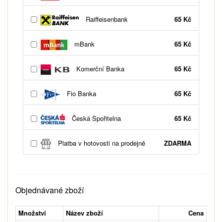
Raiffeisenbank
65 Kč
mBank
65 Kč
Komerční Banka
65 Kč
Fio Banka
65 Kč
Česká Spořitelna
65 Kč
Platba v hotovosti na prodejně
ZDARMA
Objednávané zboží
Množství
Název zboží
Cena