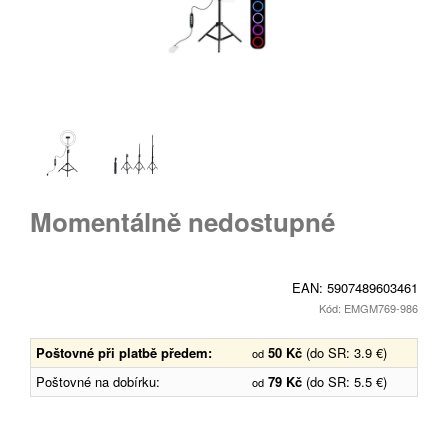
Momentálně nedostupné
EAN:
5907489603461
Kód: EMGM769-986
Poštovné při platbě předem:
50 Kč
(do SR: 3.9 €)
od
Poštovné na dobírku:
79 Kč
(do SR: 5.5 €)
od