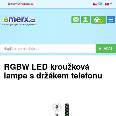
Kč
€
servis@emerx.cz
0
RGBW LED kroužková
lampa s držákem telefonu