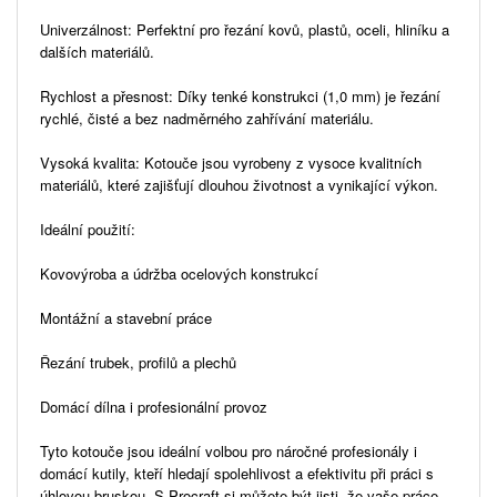
Univerzálnost: Perfektní pro řezání kovů, plastů, oceli, hliníku a
dalších materiálů.
Rychlost a přesnost: Díky tenké konstrukci (1,0 mm) je řezání
rychlé, čisté a bez nadměrného zahřívání materiálu.
Vysoká kvalita: Kotouče jsou vyrobeny z vysoce kvalitních
materiálů, které zajišťují dlouhou životnost a vynikající výkon.
Ideální použití:
Kovovýroba a údržba ocelových konstrukcí
Montážní a stavební práce
Řezání trubek, profilů a plechů
Domácí dílna i profesionální provoz
Tyto kotouče jsou ideální volbou pro náročné profesionály i
domácí kutily, kteří hledají spolehlivost a efektivitu při práci s
úhlovou bruskou. S Procraft si můžete být jisti, že vaše práce