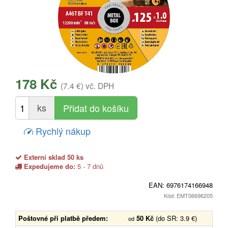
178 Kč
(7.4 €)
vč. DPH
ks
Rychlý nákup
Externí sklad 50 ks
Expedujeme do:
5 - 7 dnů
EAN:
6976174166948
Kód: EMT06696205
Poštovné při platbě předem:
50 Kč
(do SR: 3.9 €)
od