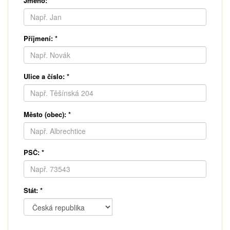
Jméno:
*
Příjmení:
*
Ulice a číslo:
*
Město (obec):
*
PSČ:
*
Stát:
*