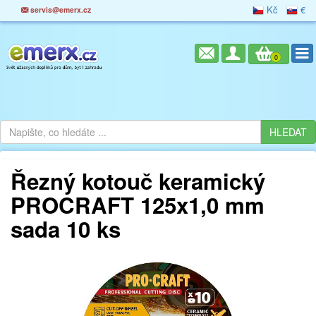
Kč
€
servis@emerx.cz
0
Řezný kotouč keramický
PROCRAFT 125x1,0 mm
sada 10 ks