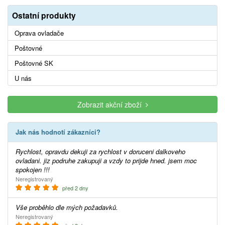
Ostatní produkty
Oprava ovladače
Poštovné
Poštovné SK
U nás
Zobrazit akční zboží
Jak nás hodnotí zákazníci?
Rychlost, opravdu dekuji za rychlost v doruceni dalkoveho
ovladani. jiz podruhe zakupuji a vzdy to prijde hned. jsem moc
spokojen !!!
Neregistrovaný
před 2 dny
Vše proběhlo dle mých požadavků.
Neregistrovaný