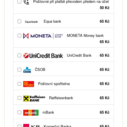
Poštovné při platbě převodem předem na účet
50 Kč
Equa bank
65 Kč
MONETA Money bank
65 Kč
UniCredit Bank
65 Kč
ČSOB
65 Kč
Poštovní spořitelna
65 Kč
Raiffeisenbank
65 Kč
mBank
65 Kč
Komerční Banka
65 Kč