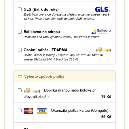
GLS (Balík do ruky)
Zboží Vám dopravce doveze na předem zvolenou adresu mezi 8 -
18 hod. Přesný čas Vám sdělí dopředu SMS zprávou.
Balíkovna na adresu
Doručíme i na vámi vybranou adresu. Balíkovna je všude!
Osobní odběr - ZDARMA
Osobní odběr je možný v pracovní dny od 7:30 do 14:30 na
adrese Těšínská 204, Albrechtice 735 43
Vyberte způsob platby
Dobírka (kartou nebo hotově při
převzetí zboží)
79 Kč
Okamžitá platba kartou (Comgate)
65 Kč