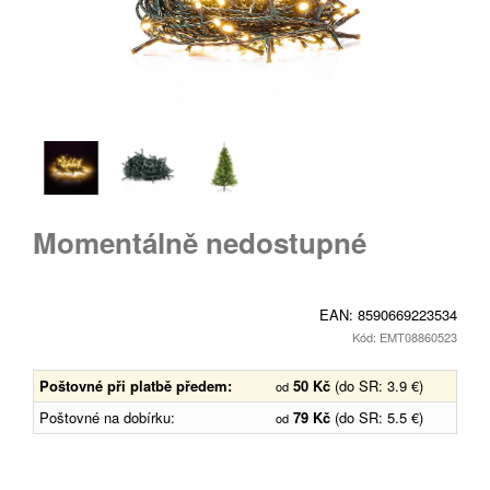
Momentálně nedostupné
EAN:
8590669223534
Kód: EMT08860523
Poštovné při platbě předem:
50 Kč
(do SR: 3.9 €)
od
Poštovné na dobírku:
79 Kč
(do SR: 5.5 €)
od