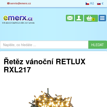
Kč
€
servis@emerx.cz
0
Řetěz vánoční RETLUX
RXL217