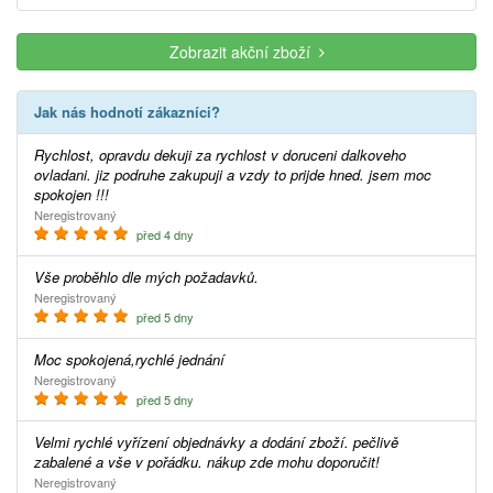
Zobrazit akční zboží
Jak nás hodnotí zákazníci?
Rychlost, opravdu dekuji za rychlost v doruceni dalkoveho
ovladani. jiz podruhe zakupuji a vzdy to prijde hned. jsem moc
spokojen !!!
Neregistrovaný
před 4 dny
Vše proběhlo dle mých požadavků.
Neregistrovaný
před 5 dny
Moc spokojená,rychlé jednání
Neregistrovaný
před 5 dny
Velmi rychlé vyřízení objednávky a dodání zboží. pečlivě
zabalené a vše v pořádku. nákup zde mohu doporučit!
Neregistrovaný