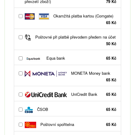
převzetí zboží)
79 Kč
Okamžitá platba kartou (Comgate)
65 Kč
Poštovné při platbě převodem předem na účet
50 Kč
Equa bank
65 Kč
MONETA Money bank
65 Kč
UniCredit Bank
65 Kč
ČSOB
65 Kč
Poštovní spořitelna
65 Kč