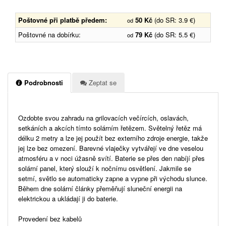
Poštovné při platbě předem:
50 Kč
(do SR: 3.9 €)
od
Poštovné na dobírku:
79 Kč
(do SR: 5.5 €)
od
Podrobnosti
Zeptat se
Ozdobte svou zahradu na grilovacích večírcích, oslavách,
setkáních a akcích tímto solárním řetězem. Světelný řetěz má
délku 2 metry a lze jej použít bez externího zdroje energie, takže
jej lze bez omezení. Barevné vlaječky vytvářejí ve dne veselou
atmosféru a v noci úžasně svítí. Baterie se přes den nabíjí přes
solární panel, který slouží k nočnímu osvětlení. Jakmile se
setmí, světlo se automaticky zapne a vypne při východu slunce.
Během dne solární články přeměňují sluneční energii na
elektrickou a ukládají ji do baterie.
Provedení bez kabelů