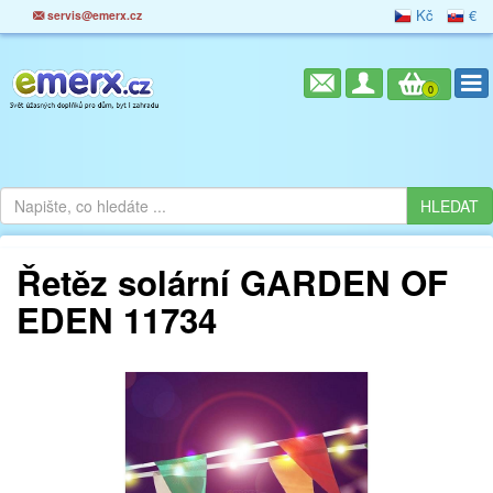
Kč
€
servis@emerx.cz
0
Řetěz solární GARDEN OF
EDEN 11734