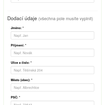
Dodací údaje
(všechna pole musíte vyplnit)
Jméno:
*
Příjmení:
*
Ulice a číslo:
*
Město (obec):
*
PSČ:
*