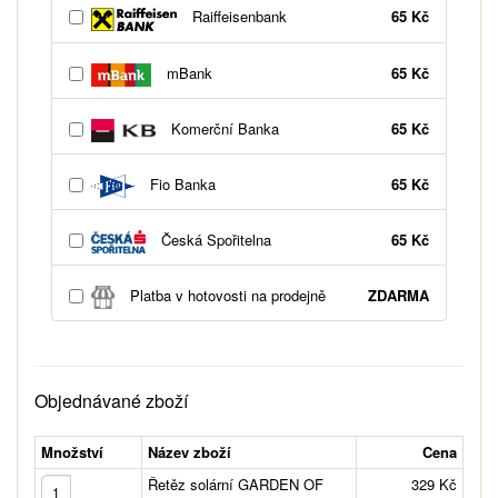
Raiffeisenbank
65 Kč
mBank
65 Kč
Komerční Banka
65 Kč
Fio Banka
65 Kč
Česká Spořitelna
65 Kč
Platba v hotovosti na prodejně
ZDARMA
Objednávané zboží
Množství
Název zboží
Cena
Řetěz solární GARDEN OF
329 Kč