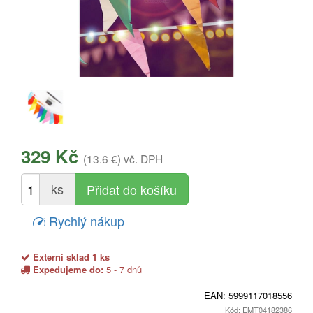
329 Kč
(13.6 €)
vč. DPH
ks
Rychlý nákup
Externí sklad 1 ks
Expedujeme do:
5 - 7 dnů
EAN:
5999117018556
Kód: EMT04182386