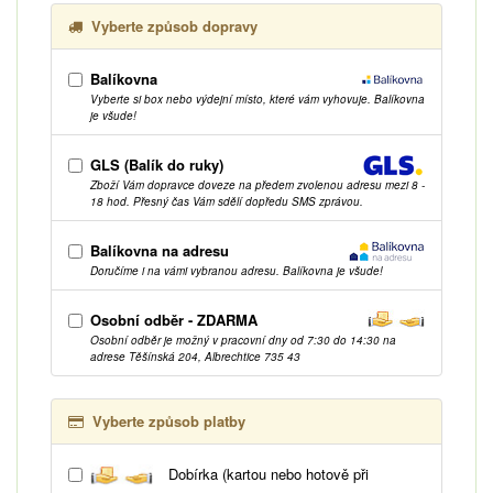
Vyberte způsob dopravy
Balíkovna
Vyberte si box nebo výdejní místo, které vám vyhovuje. Balíkovna
je všude!
GLS (Balík do ruky)
Zboží Vám dopravce doveze na předem zvolenou adresu mezi 8 -
18 hod. Přesný čas Vám sdělí dopředu SMS zprávou.
Balíkovna na adresu
Doručíme i na vámi vybranou adresu. Balíkovna je všude!
Osobní odběr - ZDARMA
Osobní odběr je možný v pracovní dny od 7:30 do 14:30 na
adrese Těšínská 204, Albrechtice 735 43
Vyberte způsob platby
Dobírka (kartou nebo hotově při