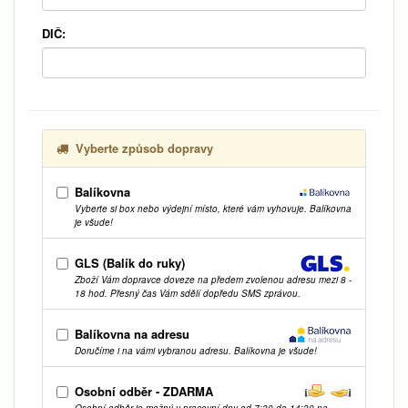
DIČ:
Vyberte způsob dopravy
Balíkovna
Vyberte si box nebo výdejní místo, které vám vyhovuje. Balíkovna
je všude!
GLS (Balík do ruky)
Zboží Vám dopravce doveze na předem zvolenou adresu mezi 8 -
18 hod. Přesný čas Vám sdělí dopředu SMS zprávou.
Balíkovna na adresu
Doručíme i na vámi vybranou adresu. Balíkovna je všude!
Osobní odběr - ZDARMA
Osobní odběr je možný v pracovní dny od 7:30 do 14:30 na