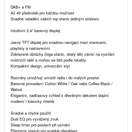
DAB+ a FM
Až 40 předvoleb pro každou možnost
Snadné naladění vašich top stanic jediným stiskem.
Intuitivní 2,4" barevný displej
Jasný TFT displej pro snadnou navigaci mezi stanicemi,
playlisty a nastaveními
Zobrazené obrázky (loga stanic, obaly alb) závisí na vysílání
místních rádií a mohou se lišit podle lokality
Kompaktní design, univerzální styl
Rozměry umožňují umístit rádio i do malých prostor
Barevné provedení: Cotton White / Oak nebo Coffee Black /
Walnut
Elegantní, nadčasový vzhled s dřevěným dekorem doplní
moderní i klasický interiér
Snadné a chytré použití
Dual EQ pro vyvážený zvuk
Sleep timer pro poslech při usínání
Přenosný popruh pro snadné přenášení