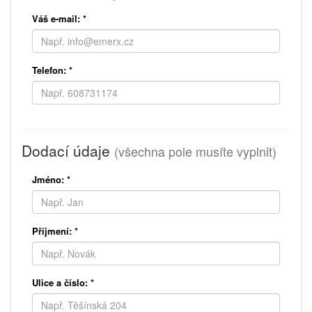
Váš e-mail:
*
Telefon:
*
Dodací údaje
(všechna pole musíte vyplnit)
Jméno:
*
Příjmení:
*
Ulice a číslo:
*