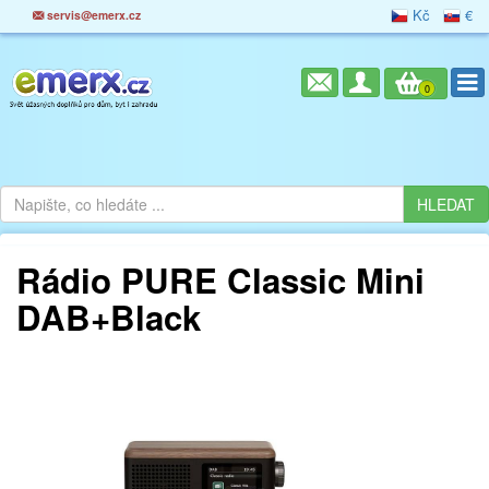
Kč
€
servis@emerx.cz
0
Rádio PURE Classic Mini
DAB+Black