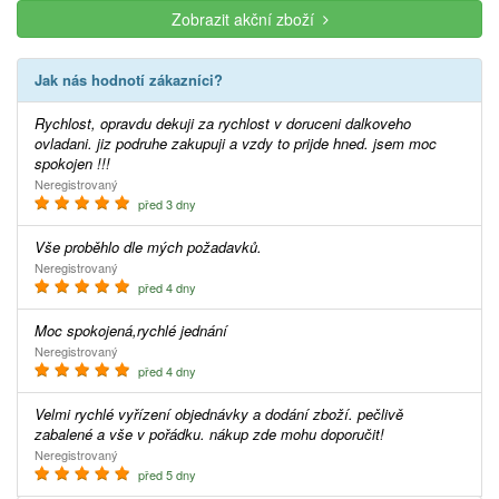
Zobrazit akční zboží
Jak nás hodnotí zákazníci?
Rychlost, opravdu dekuji za rychlost v doruceni dalkoveho
ovladani. jiz podruhe zakupuji a vzdy to prijde hned. jsem moc
spokojen !!!
Neregistrovaný
před 3 dny
Vše proběhlo dle mých požadavků.
Neregistrovaný
před 4 dny
Moc spokojená,rychlé jednání
Neregistrovaný
před 4 dny
Velmi rychlé vyřízení objednávky a dodání zboží. pečlivě
zabalené a vše v pořádku. nákup zde mohu doporučit!
Neregistrovaný
před 5 dny