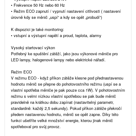
• Frekvence 50 Hz nebo 60 Hz
• Režim ECO zapnutí / vypnutí nastavení citlivosti ( nastavení
úrovně kdy se měnič „uspí“ a kdy se opět „probudí“)
K dispozici je také monitoring:
• vstupní a výstupní napětí a proud, teplota, alarmy
Vysoký startovací výkon
Potřebný ke spuštění zátěží, jako jsou výkonové měniče pro
LED lampy, halogenové lampy nebo elektrické nářadí.
Režim ECO
V režimu ECO - když příkon zátěže klesne pod přednastavenou
hodnotu měnič se přepne do pohotovostního režimu (uspí se a
vlastní spotřeba měniče je pak pouze cca 1W). V pohotovostním
režimu s velmi nízkou vlastní spotřebou se pak bude měnič
pravidelně na krátkou dobu zapínat (nastavitelný parametr,
standardně: každý 2,5 sekundy). Pokud příkon zátěže překročí
předem nastavenou hodnotu, měnič se opět zapne. Díky této
funkci ušetříte velké množství energie, kterou jinak měnič
spotřeboval pro svůj provoz.