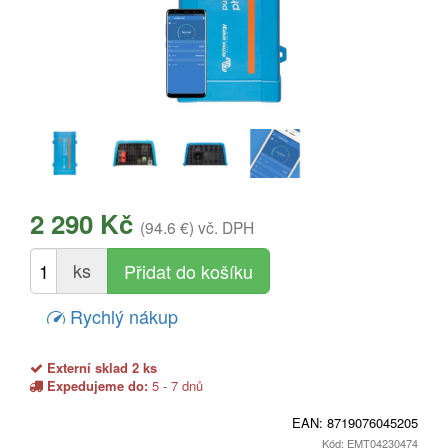
2 290 Kč
(94.6 €)
vč. DPH
ks
Rychlý nákup
Externí sklad 2 ks
Expedujeme do:
5 - 7 dnů
EAN:
8719076045205
Kód: EMT04230474