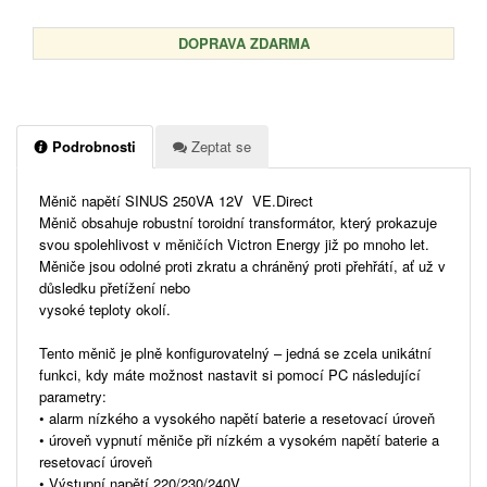
DOPRAVA ZDARMA
Podrobnosti
Zeptat se
Měnič napětí SINUS 250VA 12V VE.Direct
Měnič obsahuje robustní toroidní transformátor, který prokazuje
svou spolehlivost v měničích Victron Energy již po mnoho let.
Měniče jsou odolné proti zkratu a chráněný proti přehřátí, ať už v
důsledku přetížení nebo
vysoké teploty okolí.
Tento měnič je plně konfigurovatelný – jedná se zcela unikátní
funkci, kdy máte možnost nastavit si pomocí PC následující
parametry:
• alarm nízkého a vysokého napětí baterie a resetovací úroveň
• úroveň vypnutí měniče při nízkém a vysokém napětí baterie a
resetovací úroveň
• Výstupní napětí 220/230/240V