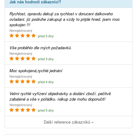
Jak nás hodnotí zákazníci?
Rychlost, opravdu dekuji za rychlost v doruceni dalkoveho
ovladani. jiz podruhe zakupuji a vzdy to prijde hned. jsem moc
spokojen !!!
Neregistrovaný
před 3 dny
Vše proběhlo dle mých požadavků.
Neregistrovaný
před 3 dny
Moc spokojená,rychlé jednání
Neregistrovaný
před 4 dny
Velmi rychlé vyřízení objednávky a dodání zboží. pečlivě
zabalené a vše v pořádku. nákup zde mohu doporučit!
Neregistrovaný
před 5 dny
Další reference zákazníků »