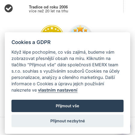
Tradice od roku 2006
více než 20 let na trhu
Cookies a GDPR
Když lépe pochopíme, co vás zajímá, budeme vám
zobrazovat přesnější obsah na míru. Kliknutím na
tlačítko "Přijmout vše" dáte společnosti EMERX team
s.r.o. souhlas s využíváním souborů Cookies na účely
personalizace, analýzy a cíleného marketingu. Další
informace o Cookies a úpravu jejich používání
naleznete ve
vlastním nastavení
Přijmout vše
Přijmout nezbytné
💬
Copyright © 2006 - 2026 EMERX team s.r.o., Těšínská 204,
Albrechtice 73543,
EVIDUJEME TRŽBY V EET