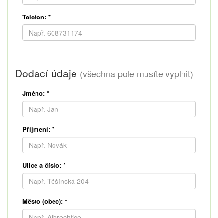
Telefon:
*
Dodací údaje
(všechna pole musíte vyplnit)
Jméno:
*
Příjmení:
*
Ulice a číslo:
*
Město (obec):
*