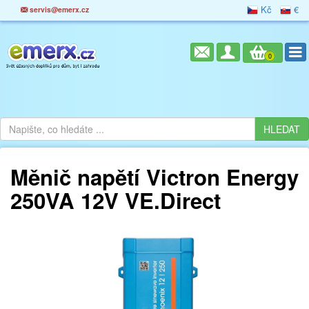
Kč
€
servis@emerx.cz
0
Měnič napětí Victron Energy
250VA 12V VE.Direct