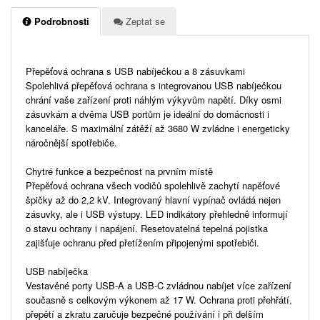
Podrobnosti
Zeptat se
Přepěťová ochrana s USB nabíječkou a 8 zásuvkami
Spolehlivá přepěťová ochrana s integrovanou USB nabíječkou
chrání vaše zařízení proti náhlým výkyvům napětí. Díky osmi
zásuvkám a dvěma USB portům je ideální do domácnosti i
kanceláře. S maximální zátěží až 3680 W zvládne i energeticky
náročnější spotřebiče.
Chytré funkce a bezpečnost na prvním místě
Přepěťová ochrana všech vodičů spolehlivě zachytí napěťové
špičky až do 2,2 kV. Integrovaný hlavní vypínač ovládá nejen
zásuvky, ale i USB výstupy. LED indikátory přehledně informují
o stavu ochrany i napájení. Resetovatelná tepelná pojistka
zajišťuje ochranu před přetížením připojenými spotřebiči.
USB nabíječka
Vestavěné porty USB-A a USB-C zvládnou nabíjet více zařízení
současně s celkovým výkonem až 17 W. Ochrana proti přehřátí,
přepětí a zkratu zaručuje bezpečné používání i při delším