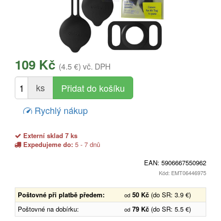
109 Kč
(4.5 €)
vč. DPH
ks
Rychlý nákup
Externí sklad 7 ks
Expedujeme do:
5 - 7 dnů
EAN:
5906667550962
Kód: EMT06446975
Poštovné při platbě předem:
50 Kč
(do SR: 3.9 €)
od
Poštovné na dobírku:
79 Kč
(do SR: 5.5 €)
od