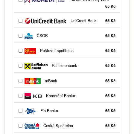
65 Kč
UniCredit Bank
65 Kč
ČSOB
65 Kč
Poštovní spořitelna
65 Kč
Raiffeisenbank
65 Kč
mBank
65 Kč
Komerční Banka
65 Kč
Fio Banka
65 Kč
Česká Spořitelna
65 Kč