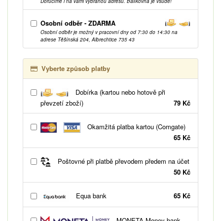
Doručíme i na vámi vybranou adresu. Balíkovna je všude!
Osobní odběr - ZDARMA
Osobní odběr je možný v pracovní dny od 7:30 do 14:30 na
adrese Těšínská 204, Albrechtice 735 43
Vyberte způsob platby
Dobírka (kartou nebo hotově při
převzetí zboží)
79 Kč
Okamžitá platba kartou (Comgate)
65 Kč
Poštovné při platbě převodem předem na účet
50 Kč
Equa bank
65 Kč
MONETA Money bank