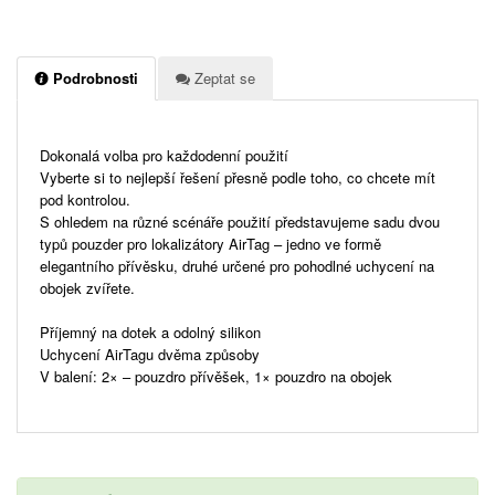
Podrobnosti
Zeptat se
Dokonalá volba pro každodenní použití
Vyberte si to nejlepší řešení přesně podle toho, co chcete mít
pod kontrolou.
S ohledem na různé scénáře použití představujeme sadu dvou
typů pouzder pro lokalizátory AirTag – jedno ve formě
elegantního přívěsku, druhé určené pro pohodlné uchycení na
obojek zvířete.
Příjemný na dotek a odolný silikon
Uchycení AirTagu dvěma způsoby
V balení: 2× – pouzdro přívěšek, 1× pouzdro na obojek