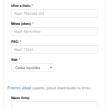
Ulice a číslo:
*
Město (obec):
*
PSČ:
*
Stát:
*
Firemní údaje
(vyplňte, pokud objednáváte na firmu)
Název firmy: