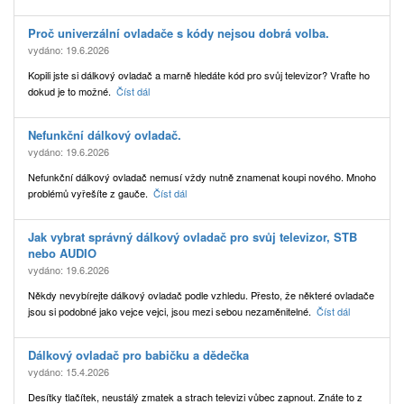
Proč univerzální ovladače s kódy nejsou dobrá volba.
vydáno: 19.6.2026
Kopili jste si dálkový ovladač a marně hledáte kód pro svůj televizor? Vraťte ho
dokud je to možné.
Číst dál
Nefunkční dálkový ovladač.
vydáno: 19.6.2026
Nefunkční dálkový ovladač nemusí vždy nutně znamenat koupi nového. Mnoho
problémů vyřešíte z gauče.
Číst dál
Jak vybrat správný dálkový ovladač pro svůj televizor, STB
nebo AUDIO
vydáno: 19.6.2026
Někdy nevybírejte dálkový ovladač podle vzhledu. Přesto, že některé ovladače
jsou si podobné jako vejce vejci, jsou mezi sebou nezaměnitelné.
Číst dál
Dálkový ovladač pro babičku a dědečka
vydáno: 15.4.2026
Desítky tlačítek, neustálý zmatek a strach televizi vůbec zapnout. Znáte to z