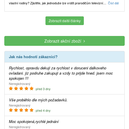
vlastní rodiny? Zjistěte, jak jednoduše lze vrátit prarodičům televizní…
Číst dál
Zobrazit další články
Zobrazit akční zboží
Jak nás hodnotí zákazníci?
Rychlost, opravdu dekuji za rychlost v doruceni dalkoveho
ovladani. jiz podruhe zakupuji a vzdy to prijde hned. jsem moc
spokojen !!!
Neregistrovaný
před 3 dny
Vše proběhlo dle mých požadavků.
Neregistrovaný
před 4 dny
Moc spokojená,rychlé jednání
Neregistrovaný