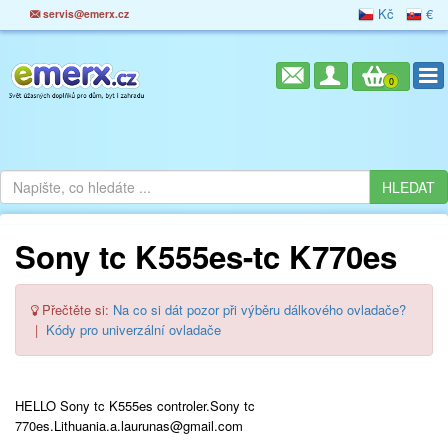
Kč
€
servis@emerx.cz
0
Sony tc K555es-tc K770es
Přečtěte si:
Na co si dát pozor při výběru dálkového ovladače?
|
Kódy pro univerzální ovladače
HELLO Sony tc K555es controler.Sony tc
770es.Lithuania.a.laurunas@gmail.com