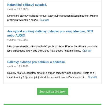
Nefunkční dálkový ovladač.
vydáno: 19.6.2026
Nefunkční dálkový ovladač nemusí vždy nutně znamenat koupi nového. Mnoho
problémů vyřešíte z gauče.
Číst dál
Jak vybrat správný dálkový ovladač pro svůj televizor, STB
nebo AUDIO
vydáno: 19.6.2026
Někdy nevybírejte dálkový ovladač podle vzhledu. Přesto, že některé ovladače
jsou si podobné jako vejce vejci, jsou mezi sebou nezaměnitelné.
Číst dál
Dálkový ovladač pro babičku a dědečka
vydáno: 15.4.2026
Desítky tlačítek, neustálý zmatek a strach televizi vůbec zapnout. Znáte to z
vlastní rodiny? Zjistěte, jak jednoduše lze vrátit prarodičům televizní…
Číst dál
Zobrazit další články