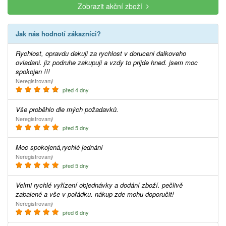
Zobrazit akční zboží
Jak nás hodnotí zákazníci?
Rychlost, opravdu dekuji za rychlost v doruceni dalkoveho
ovladani. jiz podruhe zakupuji a vzdy to prijde hned. jsem moc
spokojen !!!
Neregistrovaný
před 4 dny
Vše proběhlo dle mých požadavků.
Neregistrovaný
před 5 dny
Moc spokojená,rychlé jednání
Neregistrovaný
před 5 dny
Velmi rychlé vyřízení objednávky a dodání zboží. pečlivě
zabalené a vše v pořádku. nákup zde mohu doporučit!
Neregistrovaný
před 6 dny