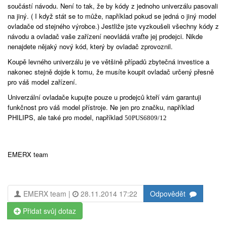
součástí návodu. Není to tak, že by kódy z jednoho univerzálu pasovali
na jiný. ( I když stát se to může, například pokud se jedná o jiný model
ovladače od stejného výrobce.) Jestliže jste vyzkoušeli všechny kódy z
návodu a ovladač vaše zařízení neovládá vraťte jej prodejci. Nikde
nenajdete nějaký nový kód, který by ovladač zprovoznil.
Koupě levného univerzálu je ve většině případů zbytečná investice a
nakonec stejně dojde k tomu, že musíte koupit ovladač určený přesně
pro váš model zařízení.
Univerzální ovladače kupujte pouze u prodejců kteří vám garantuji
funkčnost pro váš model přístroje. Ne jen pro značku, například
PHILIPS, ale také pro model, například
50PUS6809/12
EMERX team
EMERX team |
28.11.2014 17:22
Odpovědět
Přidat svůj dotaz