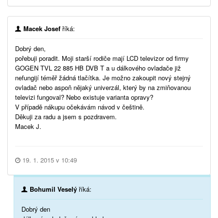
Macek Josef
říká:
Dobrý den,
pořebuji poradit. Moji starší rodiče mají LCD televizor od firmy
GOGEN TVL 22 885 HB DVB T a u dálkového ovladače již
nefungijí téměř žádná tlačítka. Je možno zakoupit nový stejný
ovladač nebo aspoň nějaký univerzál, který by na zmiňovanou
televizi fungoval? Nebo existuje varianta opravy?
V případě nákupu očekávám návod v češtině.
Děkuji za radu a jsem s pozdravem.
Macek J.
19. 1. 2015 v 10:49
Bohumil Veselý
říká:
Dobrý den