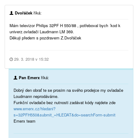
Dvořáček
říká:
Mám televizor Philips 32PF H 550/88 , potřeboval bych ´kod k
univerz.ovladači Laudmann LM 369.
Děkuji předem s pozdravem Z.Dvořáček
29. 3. 2018 v 15:32
Pan Emerx
říká:
Dobrý den obrať te se prosim na svého prodejce my ovladače
Loudmann neprodáváme.
Funkční ovladače bez nutnosti zadávat kódy najdete zde
www.emerx.cz/hledani?
s=32PFH550&submit_=HLEDAT&do=searchForm-submit
Emerx team