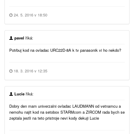
24. 5. 2016 v 18:50
pavel
říká:
Potrbuj kod na ovladac URC22D-8A k tv panasonik vi ho nekdo?
18. 3. 2016 v 12:35
Lucie
říká:
Dobry den mam univerzalni ovladac LAUDMANN od vetnamcu a
nemohu najit kod na setobox STARMcom a ZIRCOM rada bych se
zeptala jestli na teto pristroje nevi kody dekuji Lucie