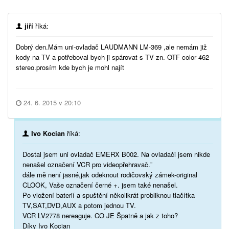
jiří
říká:
Dobrý den.Mám uni-ovladač LAUDMANN LM-369 ,ale nemám již
kody na TV a potřeboval bych ji spárovat s TV zn. OTF color 462
stereo.prosím kde bych je mohl najít
24. 6. 2015 v 20:10
Ivo Kocian
říká:
Dostal jsem uni ovladač EMERX B002. Na ovladači jsem nikde
nenašel označení VCR pro videopřehravač.¨
dále mě není jasné,jak odeknout rodičovský zámek-original
CLOOK, Vaše označení černé +. jsem také nenašel.
Po vložení baterií a spuštění několikrát probliknou tlačítka
TV,SAT,DVD,AUX a potom jednou TV.
VCR LV2778 nereaguje. CO JE Špatně a jak z toho?
Díky Ivo Kocian