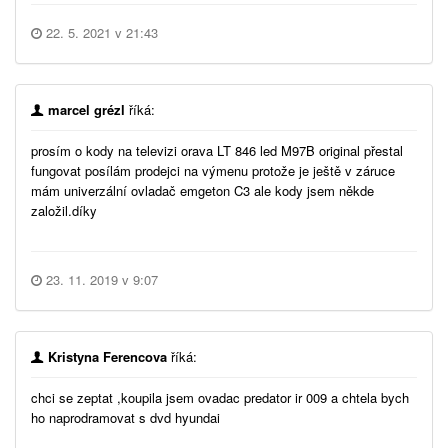
22. 5. 2021 v 21:43
marcel grézl
říká:
prosím o kody na televizi orava LT 846 led M97B original přestal
fungovat posílám prodejci na výmenu protože je ještě v záruce
mám univerzální ovladač emgeton C3 ale kody jsem někde
založil.díky
23. 11. 2019 v 9:07
Kristyna Ferencova
říká:
chci se zeptat ,koupila jsem ovadac predator ir 009 a chtela bych
ho naprodramovat s dvd hyundai