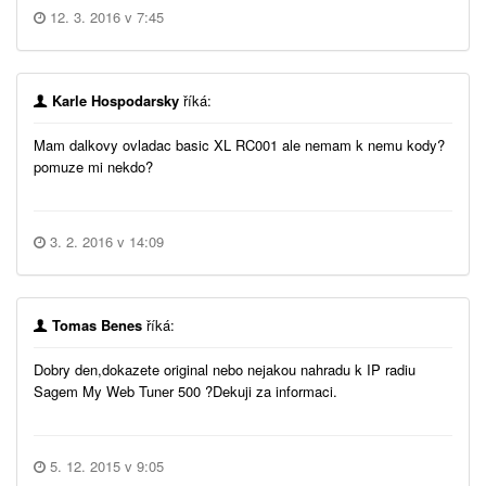
12. 3. 2016 v 7:45
Karle Hospodarsky
říká:
Mam dalkovy ovladac basic XL RC001 ale nemam k nemu kody?
pomuze mi nekdo?
3. 2. 2016 v 14:09
Tomas Benes
říká:
Dobry den,dokazete original nebo nejakou nahradu k IP radiu
Sagem My Web Tuner 500 ?Dekuji za informaci.
5. 12. 2015 v 9:05