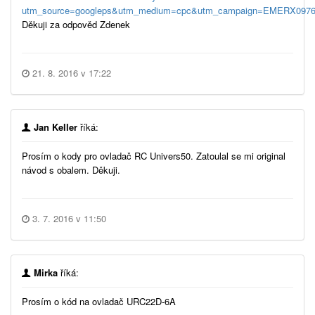
utm_source=googleps&utm_medium=cpc&utm_campaign=EMERX0976&
Děkuji za odpověd Zdenek
21. 8. 2016 v 17:22
Jan Keller
říká:
Prosím o kody pro ovladač RC Univers50. Zatoulal se mi original
návod s obalem. Děkuji.
3. 7. 2016 v 11:50
Mirka
říká:
Prosím o kód na ovladač URC22D-6A