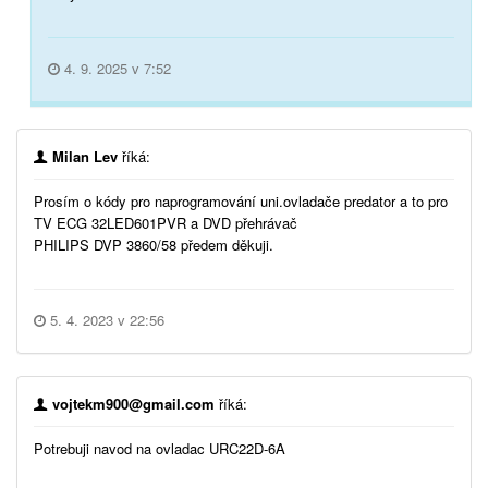
4. 9. 2025 v 7:52
Milan Lev
říká:
Prosím o kódy pro naprogramování uni.ovladače predator a to pro
TV ECG 32LED601PVR a DVD přehrávač
PHILIPS DVP 3860/58 předem děkuji.
5. 4. 2023 v 22:56
vojtekm900@gmail.com
říká:
Potrebuji navod na ovladac URC22D-6A