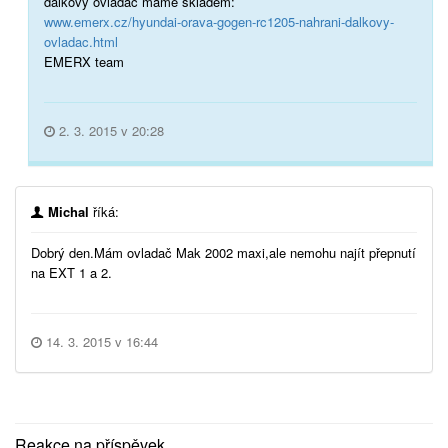
dálkový ovladač máme skladem:
www.emerx.cz/hyundai-orava-gogen-rc1205-nahrani-dalkovy-
ovladac.html
EMERX team
2. 3. 2015 v 20:28
Michal
říká:
Dobrý den.Mám ovladač Mak 2002 maxi,ale nemohu najít přepnutí
na EXT 1 a 2.
14. 3. 2015 v 16:44
Reakce na příspěvek