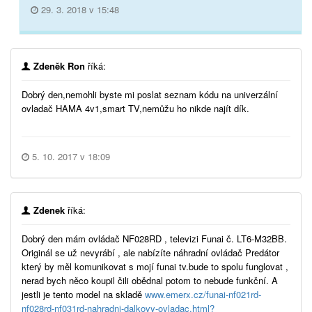
29. 3. 2018 v 15:48
Zdeněk Ron
říká:
Dobrý den,nemohli byste mi poslat seznam kódu na univerzální
ovladač HAMA 4v1,smart TV,nemůžu ho nikde najít dík.
5. 10. 2017 v 18:09
Zdenek
říká:
Dobrý den mám ovládač NF028RD , televizi Funai č. LT6-M32BB.
Originál se už nevyrábí , ale nabízíte náhradní ovládač Predátor
který by měl komunikovat s mojí funai tv.bude to spolu funglovat ,
nerad bych něco koupil čili obědnal potom to nebude funkční. A
jestli je tento model na skladě
www.emerx.cz/funai-nf021rd-
nf028rd-nf031rd-nahradni-dalkovy-ovladac.html?