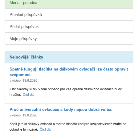
Menu - poradna
Přehled příspěvků
Přidat příspěvek
Moje příspěvky
Nejnovější články
Špatně fungují tlačítka na dálkovém ovladači lze často opravit
svépomocí.
vydáno: 19.6.2026
Jste šikovný kutil? V tom případě pro vás oprava dálkového ovladače bude
hračka.
Číst dál
Proč univerzální ovladače s kódy nejsou dobrá volba.
vydáno: 19.6.2026
Kopili jste si dálkový ovladač a marně hledáte kód pro svůj televizor? Vraťte ho
dokud je to možné.
Číst dál