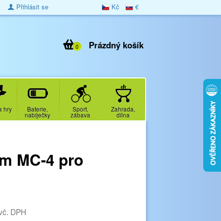
Přihlásit se
Kč
€
Prázdný košík
0
a hry
Baterie,
Sport,
Zahrada,
nabíječky
zábava
dílna
em MC-4 pro
vč. DPH