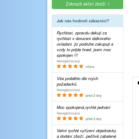
Zobrazit akční zboží
Jak nás hodnotí zákazníci?
Rychlost, opravdu dekuji za
rychlost v doruceni dalkoveho
ovladani. jiz podruhe zakupuji a
vzdy to prijde hned. jsem moc
spokojen !!!
Neregistrovaný
včera
Vše proběhlo dle mých
požadavků.
Neregistrovaný
před 2 dny
Moc spokojená,rychlé jednání
Neregistrovaný
před 2 dny
Velmi rychlé vyřízení objednávky
a dodání zboží. pečlivě zabalené