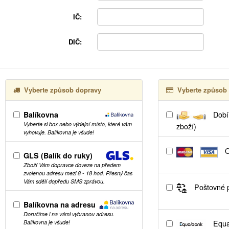
IČ:
DIČ:
Vyberte způsob dopravy
Vyberte způsob 
Balíkovna
Dobír
Vyberte si box nebo výdejní místo, které vám
zboží)
vyhovuje. Balíkovna je všude!
O
GLS (Balík do ruky)
Zboží Vám dopravce doveze na předem
zvolenou adresu mezi 8 - 18 hod. Přesný čas
Vám sdělí dopředu SMS zprávou.
Poštovné p
Balíkovna na adresu
Doručíme i na vámi vybranou adresu.
Equa
Balíkovna je všude!