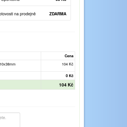
otovosti na prodejně
ZDARMA
Cena
V 10x38mm
104 Kč
0 Kč
104 Kč