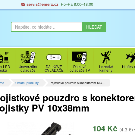
servis@emerx.cz
Po–Pá 8:00–18:00
y LED
Univerzální
DÁLKOVÉ
Dálkové
Lezecké
Hračky 
ásků
ovladače
OVLADAČE
ovladače TV
kameny
vod
Ostatní produkty
Pojistkové pouzdro s konektorem MC…
ojistkové pouzdro s konektor
ojistky PV 10x38mm
104 Kč
(4.3 €)