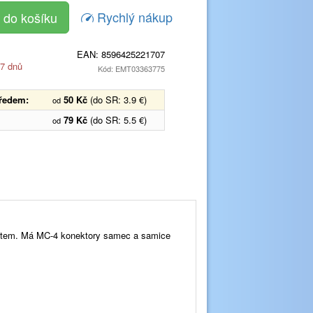
Rychlý nákup
EAN:
8596425221707
 7 dnů
Kód: EMT03363775
předem:
50 Kč
(do SR: 3.9 €)
od
79 Kč
(do SR: 5.5 €)
od
kratem. Má MC-4 konektory samec a samice