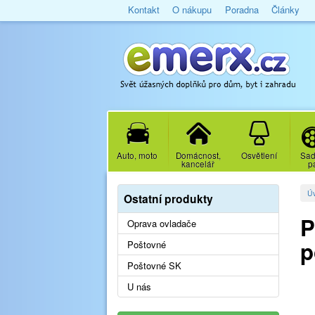
Kontakt
O nákupu
Poradna
Články
Auto, moto
Domácnost,
Osvětlení
Sad
kancelář
p
Ú
Ostatní produkty
P
Oprava ovladače
p
Poštovné
Poštovné SK
U nás