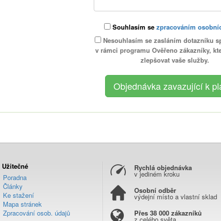
Souhlasím se
zpracováním osobní
Nesouhlasím se zasláním dotazníku s
v rámci programu Ověřeno zákazníky, k
zlepšovat vaše služby.
Užitečné
Rychlá objednávka
v jediném kroku
Poradna
Články
Osobní odběr
Ke stažení
výdejní místo a vlastní sklad
Mapa stránek
Zpracování osob. údajů
Přes 38 000 zákazníků
z celého světa