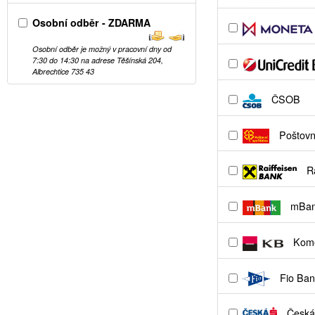
Osobní odběr - ZDARMA
Osobní odběr je možný v pracovní dny od
7:30 do 14:30 na adrese Těšínská 204,
Albrechtice 735 43
ČSOB
Poštovní
Ra
mBa
Kome
Fio Ban
Česká 