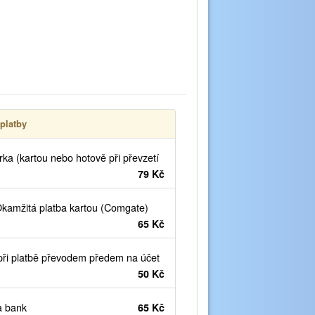
platby
ka (kartou nebo hotově při převzetí
79 Kč
kamžitá platba kartou (Comgate)
65 Kč
ři platbě převodem předem na účet
50 Kč
 bank
65 Kč