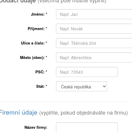
(všechna pole musíte vyplnit)
Jméno:
*
Příjmení:
*
Ulice a číslo:
*
Město (obec):
*
PSČ:
*
Stát:
*
Firemní údaje
(vyplňte, pokud objednáváte na firmu)
Název firmy: