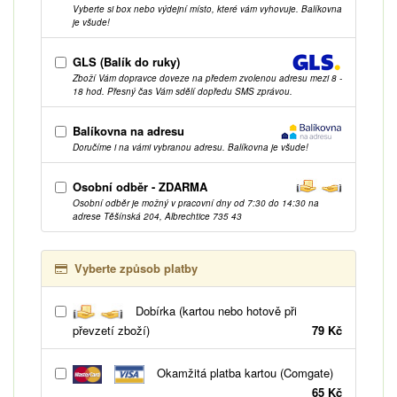
Vyberte si box nebo výdejní místo, které vám vyhovuje. Balíkovna
je všude!
GLS (Balík do ruky)
Zboží Vám dopravce doveze na předem zvolenou adresu mezi 8 -
18 hod. Přesný čas Vám sdělí dopředu SMS zprávou.
Balíkovna na adresu
Doručíme i na vámi vybranou adresu. Balíkovna je všude!
Osobní odběr - ZDARMA
Osobní odběr je možný v pracovní dny od 7:30 do 14:30 na
adrese Těšínská 204, Albrechtice 735 43
Vyberte způsob platby
Dobírka (kartou nebo hotově při
převzetí zboží)
79 Kč
Okamžitá platba kartou (Comgate)
65 Kč