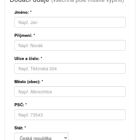
Jméno:
*
Příjmení:
*
Ulice a číslo:
*
Město (obec):
*
PSČ:
*
Stát:
*