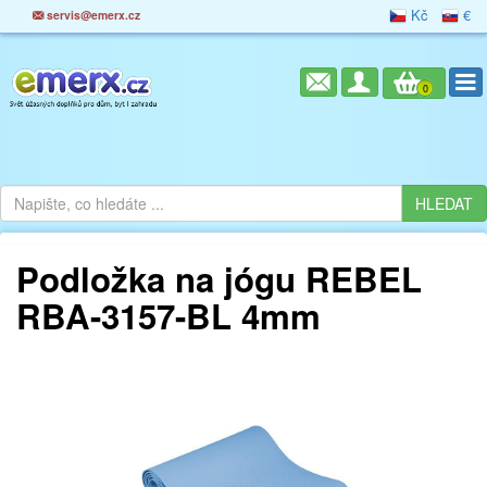
Kč
€
servis@emerx.cz
0
Podložka na jógu REBEL
RBA-3157-BL 4mm