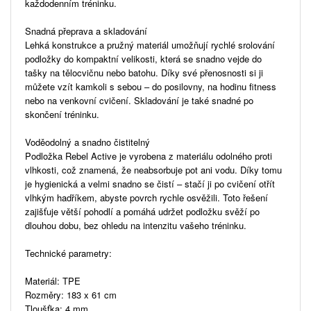
každodenním tréninku.
Snadná přeprava a skladování
Lehká konstrukce a pružný materiál umožňují rychlé srolování
podložky do kompaktní velikosti, která se snadno vejde do
tašky na tělocvičnu nebo batohu. Díky své přenosnosti si ji
můžete vzít kamkoli s sebou – do posilovny, na hodinu fitness
nebo na venkovní cvičení. Skladování je také snadné po
skončení tréninku.
Voděodolný a snadno čistitelný
Podložka Rebel Active je vyrobena z materiálu odolného proti
vlhkosti, což znamená, že neabsorbuje pot ani vodu. Díky tomu
je hygienická a velmi snadno se čistí – stačí ji po cvičení otřít
vlhkým hadříkem, abyste povrch rychle osvěžili. Toto řešení
zajišťuje větší pohodlí a pomáhá udržet podložku svěží po
dlouhou dobu, bez ohledu na intenzitu vašeho tréninku.
Technické parametry:
Materiál: TPE
Rozměry: 183 x 61 cm
Tloušťka: 4 mm