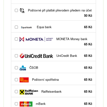
Poštovné při platbě převodem předem na účet
50 Kč
Equa bank
65 Kč
MONETA Money bank
65 Kč
UniCredit Bank
65 Kč
ČSOB
65 Kč
Poštovní spořitelna
65 Kč
Raiffeisenbank
65 Kč
mBank
65 Kč