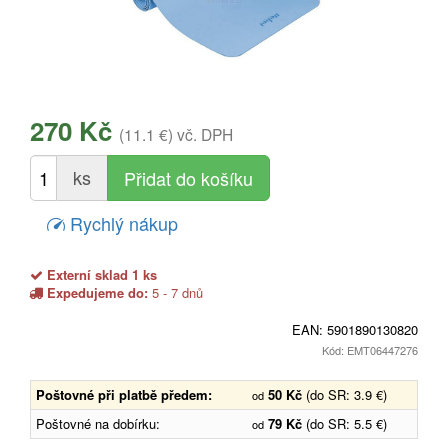
270 Kč
(11.1 €)
vč. DPH
ks
Rychlý nákup
Externí sklad 1 ks
Expedujeme do:
5 - 7 dnů
EAN:
5901890130820
Kód: EMT06447276
Poštovné při platbě předem:
50 Kč
(do SR: 3.9 €)
od
Poštovné na dobírku:
79 Kč
(do SR: 5.5 €)
od