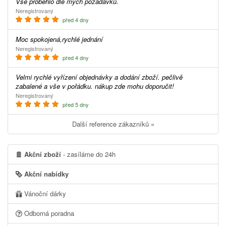
Vše proběhlo dle mých požadavků.
Neregistrovaný
před 4 dny
Moc spokojená,rychlé jednání
Neregistrovaný
před 4 dny
Velmi rychlé vyřízení objednávky a dodání zboží. pečlivě
zabalené a vše v pořádku. nákup zde mohu doporučit!
Neregistrovaný
před 5 dny
Další reference zákazníků »
Akční zboží
- zasíláme do 24h
Akční nabídky
Vánoční dárky
Odborná poradna