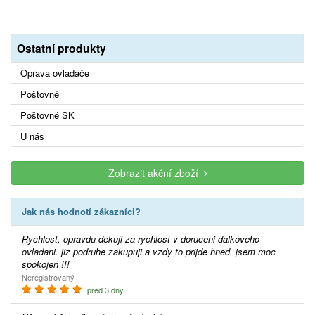
Ostatní produkty
Oprava ovladače
Poštovné
Poštovné SK
U nás
Zobrazit akční zboží
Jak nás hodnotí zákazníci?
Rychlost, opravdu dekuji za rychlost v doruceni dalkoveho
ovladani. jiz podruhe zakupuji a vzdy to prijde hned. jsem moc
spokojen !!!
Neregistrovaný
před 3 dny