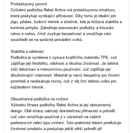
Protiskluzový povrch
Cvičební podložka Rebel Active má protiskluzovou strukturu,
která poskytuje vynikající přilnavost. Díky tomu je ideální pro
jógu, pilates, funkční trénink a strečink, kde je klíčová stabilita a
kontrola pohybu. Zabraňuje posunování podložky a klouzání
rukou a nohou, čímž zvyšuje bezpečnost a umožňuje vám
soustředit se na správné provádění cviků.
Stabilita a odolnost
Podložka je vyrobena z vysoce kvalitního materiálu TPE, což
zajišťuje její flexibilitu, odolnost a dlouhou životnost. Je odolná
vůči deformaci a intenzivnímu používání, což zajišťuje její
dlouhotrvající vlastnosti. Materiál je navíc bezpečný pro životní
prostředí a neobsahuje toxiny, což z něj činí dobrou volbu pro
každodenní trénink.
Oboustranná podložka na cvičení
Výhodou fitness podložky Rebel Active je její oboustranný
design. Obě strany nabízejí dostatečnou přilnavost a pohodlí,
což vám umožňuje používat ji v závislosti na vašich
preferencích nebo typu cvičení. Toto praktické řešení prodlužuje
životnost produktu a poskytuje ještě větší pohodlí při