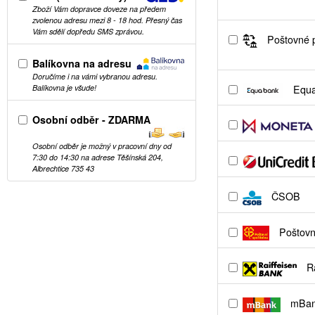
Zboží Vám dopravce doveze na předem
zvolenou adresu mezi 8 - 18 hod. Přesný čas
Vám sdělí dopředu SMS zprávou.
Poštovné p
Balíkovna na adresu
Doručíme i na vámi vybranou adresu.
Equa
Balíkovna je všude!
Osobní odběr - ZDARMA
Osobní odběr je možný v pracovní dny od
7:30 do 14:30 na adrese Těšínská 204,
Albrechtice 735 43
ČSOB
Poštovní
Ra
mBa