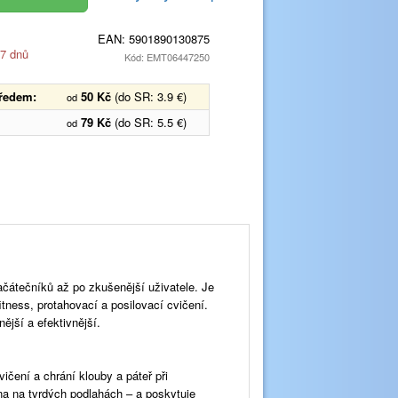
EAN:
5901890130875
 7 dnů
Kód: EMT06447250
předem:
50 Kč
(do SR: 3.9 €)
od
79 Kč
(do SR: 5.5 €)
od
začátečníků až po zkušenější uživatele. Je
fitness, protahovací a posilovací cvičení.
ější a efektivnější.
ičení a chrání klouby a páteř při
a na tvrdých podlahách – a poskytuje