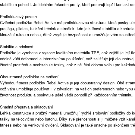
stabilitu a pohodlí. Je ideálním řešením pro ty, kteří preferují lepší kontakt 
Protiskluzový povrch
Cvičební podložka Rebel Active má protiskluzovou strukturu, která poskytuje v
pro jógu, pilates, funkční trénink a strečink, kde je klíčová stabilita a kont
klouzání rukou a nohou, čímž zvyšuje bezpečnost a umožňuje vám soustředi
Stabilita a odolnost
Podložka je vyrobena z vysoce kvalitního materiálu TPE, což zajišťuje její fle
odolná vůči deformaci a intenzivnímu používání, což zajišťuje její dlouhotrvaj
životní prostředí a neobsahuje toxiny, což z něj činí dobrou volbu pro každod
Oboustranná podložka na cvičení
Výhodou fitness podložky Rebel Active je její oboustranný design. Obě strany
což vám umožňuje používat ji v závislosti na vašich preferencích nebo typu c
životnost produktu a poskytuje ještě větší pohodlí při každodenním tréninku.
Snadná přeprava a skladování
Lehká konstrukce a pružný materiál umožňují rychlé srolování podložky do k
tašky na tělocvičnu nebo batohu. Díky své přenosnosti si ji můžete vzít kamk
fitness nebo na venkovní cvičení. Skladování je také snadné po skončení tré