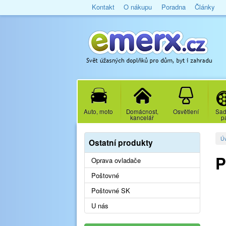
Kontakt
O nákupu
Poradna
Články
Auto, moto
Domácnost,
Osvětlení
Sad
kancelář
p
Ú
Ostatní produkty
P
Oprava ovladače
Poštovné
Poštovné SK
U nás