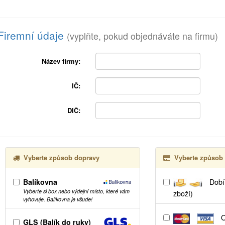
Firemní údaje
(vyplňte, pokud objednáváte na firmu)
Název firmy:
IČ:
DIČ:
Vyberte způsob dopravy
Vyberte způsob 
Balíkovna
Dobír
Vyberte si box nebo výdejní místo, které vám
zboží)
vyhovuje. Balíkovna je všude!
O
GLS (Balík do ruky)