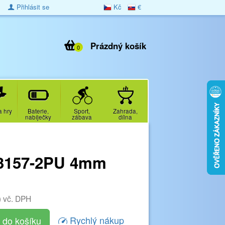
Přihlásit se
Kč
€
Prázdný košík
0
a hry
Baterie,
Sport,
Zahrada,
nabíječky
zábava
dílna
-3157-2PU 4mm
)
vč. DPH
Rychlý nákup