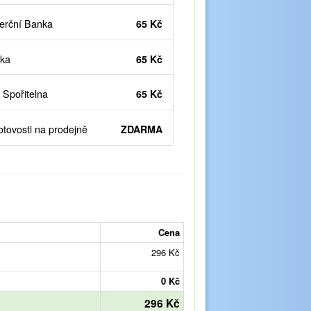
rční Banka
65 Kč
ka
65 Kč
Spořitelna
65 Kč
otovosti na prodejně
ZDARMA
Cena
296 Kč
0 Kč
296 Kč