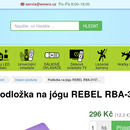
servis@emerx.cz
Po–Pá 8:00–18:00
y LED
Univerzální
DÁLKOVÉ
Dálkové
Lezecké
Hračky 
ásků
ovladače
OVLADAČE
ovladače TV
kameny
vod
Ostatní produkty
Podložka na jógu REBEL RBA-3157…
odložka na jógu REBEL RBA
296 Kč
(12.2 €
ks