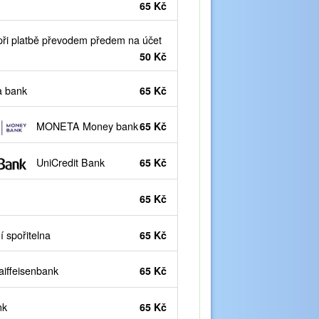
65 Kč
ři platbě převodem předem na účet
50 Kč
 bank
65 Kč
MONETA Money bank
65 Kč
UniCredit Bank
65 Kč
65 Kč
 spořitelna
65 Kč
iffeisenbank
65 Kč
nk
65 Kč