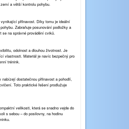
se zemí a větší kontrolu pohybu.
ynikající přilnavost. Díky tomu je ideální
rola pohybu. Zabraňuje posunování podložky a
t se na správné provádění cviků.
xibilitu, odolnost a dlouhou životnost. Je
ící vlastnosti. Materiál je navíc bezpečný pro
enní trénink.
 nabízejí dostatečnou přilnavost a pohodlí,
vičení. Toto praktické řešení prodlužuje
ompaktní velikosti, která se snadno vejde do
oli s sebou – do posilovny, na hodinu
ninku.