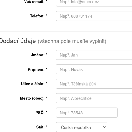
Váš e-mail:
*
Telefon:
*
Dodací údaje
(všechna pole musíte vyplnit)
Jméno:
*
Příjmení:
*
Ulice a číslo:
*
Město (obec):
*
PSČ:
*
Stát:
*