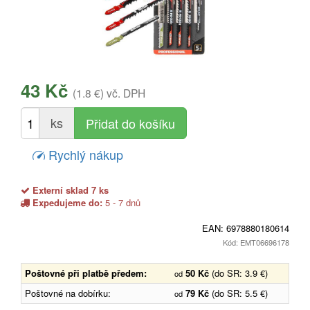
43 Kč
(1.8 €)
vč. DPH
ks
Rychlý nákup
Externí sklad 7 ks
Expedujeme do:
5 - 7 dnů
EAN:
6978880180614
Kód: EMT06696178
Poštovné při platbě předem:
50 Kč
(do SR: 3.9 €)
od
Poštovné na dobírku:
79 Kč
(do SR: 5.5 €)
od