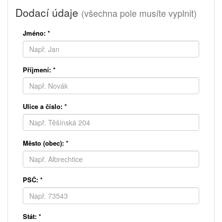
Dodací údaje
(všechna pole musíte vyplnit)
Jméno:
*
Příjmení:
*
Ulice a číslo:
*
Město (obec):
*
PSČ:
*
Stát:
*