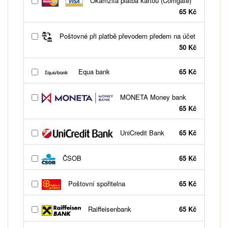
Okamžitá platba kartou (Comgate)
65 Kč
Poštovné při platbě převodem předem na účet
50 Kč
Equa bank
65 Kč
MONETA Money bank
65 Kč
UniCredit Bank
65 Kč
ČSOB
65 Kč
Poštovní spořitelna
65 Kč
Raiffeisenbank
65 Kč