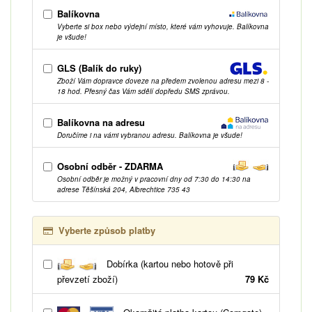
Balíkovna
Vyberte si box nebo výdejní místo, které vám vyhovuje. Balíkovna
je všude!
GLS (Balík do ruky)
Zboží Vám dopravce doveze na předem zvolenou adresu mezi 8 -
18 hod. Přesný čas Vám sdělí dopředu SMS zprávou.
Balíkovna na adresu
Doručíme i na vámi vybranou adresu. Balíkovna je všude!
Osobní odběr - ZDARMA
Osobní odběr je možný v pracovní dny od 7:30 do 14:30 na
adrese Těšínská 204, Albrechtice 735 43
Vyberte způsob platby
Dobírka (kartou nebo hotově při
převzetí zboží)
79 Kč