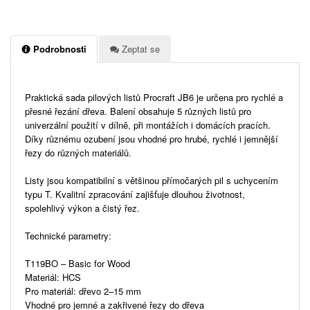
Podrobnosti
Zeptat se
Praktická sada pilových listů Procraft JB6 je určena pro rychlé a
přesné řezání dřeva. Balení obsahuje 5 různých listů pro
univerzální použití v dílně, při montážích i domácích pracích.
Díky různému ozubení jsou vhodné pro hrubé, rychlé i jemnější
řezy do různých materiálů.
Listy jsou kompatibilní s většinou přímočarých pil s uchycením
typu T. Kvalitní zpracování zajišťuje dlouhou životnost,
spolehlivý výkon a čistý řez.
Technické parametry:
T119BO – Basic for Wood
Materiál: HCS
Pro materiál: dřevo 2–15 mm
Vhodné pro jemné a zakřivené řezy do dřeva