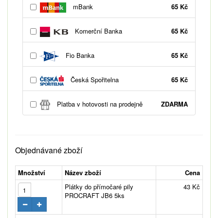
mBank
65 Kč
Komerční Banka
65 Kč
Fio Banka
65 Kč
Česká Spořitelna
65 Kč
Platba v hotovosti na prodejně
ZDARMA
Objednávané zboží
Množství
Název zboží
Cena
Plátky do přímočaré pily
43 Kč
PROCRAFT JB6 5ks