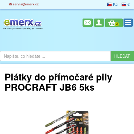
Kč
€
servis@emerx.cz
0
Plátky do přímočaré pily
PROCRAFT JB6 5ks