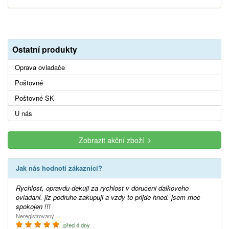
Ostatní produkty
Oprava ovladače
Poštovné
Poštovné SK
U nás
Zobrazit akční zboží
Jak nás hodnotí zákazníci?
Rychlost, opravdu dekuji za rychlost v doruceni dalkoveho
ovladani. jiz podruhe zakupuji a vzdy to prijde hned. jsem moc
spokojen !!!
Neregistrovaný
před 4 dny