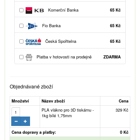
Komerční Banka
65 Kč
Fio Banka
65 Kč
Česká Spořitelna
65 Kč
Platba v hotovosti na prodejně
ZDARMA
Objednávané zboží
Množství
Název zboží
Cena
PLA vlákno pro 3D tiskárnu -
329 Kč
1kg bílé 1,75mm
Cena dopravy a platby:
0 Kč