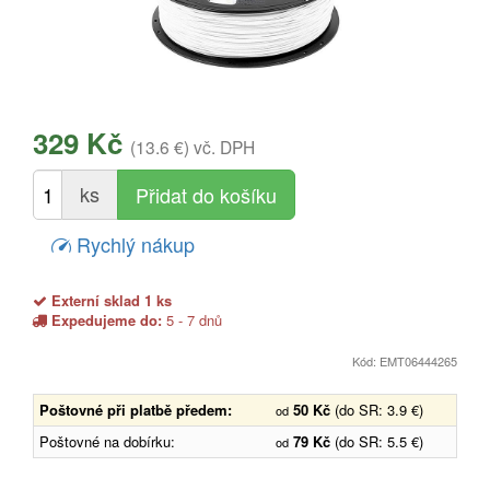
329 Kč
(13.6 €)
vč. DPH
ks
Rychlý nákup
Externí sklad 1 ks
Expedujeme do:
5 - 7 dnů
Kód: EMT06444265
Poštovné při platbě předem:
50 Kč
(do SR: 3.9 €)
od
Poštovné na dobírku:
79 Kč
(do SR: 5.5 €)
od