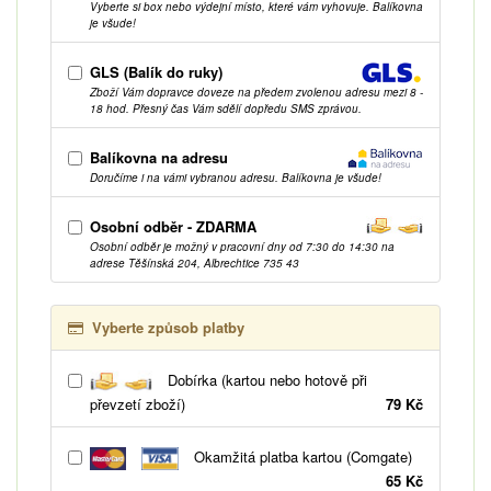
Vyberte si box nebo výdejní místo, které vám vyhovuje. Balíkovna
je všude!
GLS (Balík do ruky)
Zboží Vám dopravce doveze na předem zvolenou adresu mezi 8 -
18 hod. Přesný čas Vám sdělí dopředu SMS zprávou.
Balíkovna na adresu
Doručíme i na vámi vybranou adresu. Balíkovna je všude!
Osobní odběr - ZDARMA
Osobní odběr je možný v pracovní dny od 7:30 do 14:30 na
adrese Těšínská 204, Albrechtice 735 43
Vyberte způsob platby
Dobírka (kartou nebo hotově při
převzetí zboží)
79 Kč
Okamžitá platba kartou (Comgate)
65 Kč