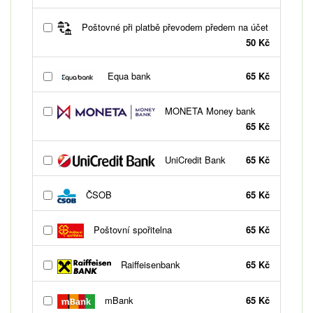
Poštovné při platbě převodem předem na účet
50 Kč
Equa bank
65 Kč
MONETA Money bank
65 Kč
UniCredit Bank
65 Kč
ČSOB
65 Kč
Poštovní spořitelna
65 Kč
Raiffeisenbank
65 Kč
mBank
65 Kč