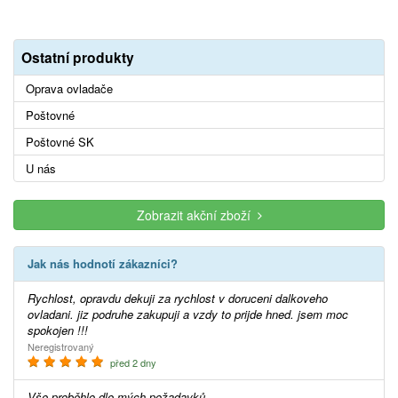
Ostatní produkty
Oprava ovladače
Poštovné
Poštovné SK
U nás
Zobrazit akční zboží
Jak nás hodnotí zákazníci?
Rychlost, opravdu dekuji za rychlost v doruceni dalkoveho
ovladani. jiz podruhe zakupuji a vzdy to prijde hned. jsem moc
spokojen !!!
Neregistrovaný
před 2 dny
Vše proběhlo dle mých požadavků.