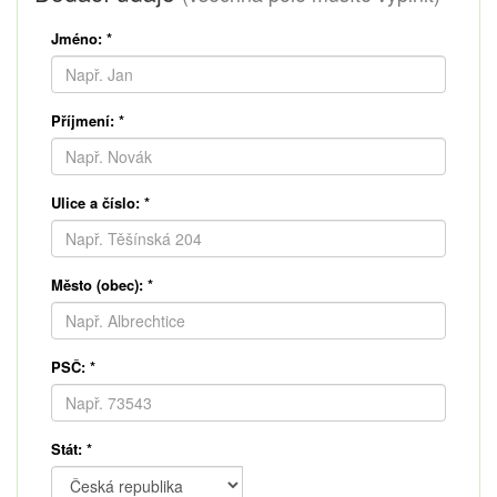
Jméno:
*
Příjmení:
*
Ulice a číslo:
*
Město (obec):
*
PSČ:
*
Stát:
*