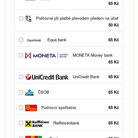
65 Kč
Poštovné při platbě převodem předem na účet
50 Kč
Equa bank
65 Kč
MONETA Money bank
65 Kč
UniCredit Bank
65 Kč
ČSOB
65 Kč
Poštovní spořitelna
65 Kč
Raiffeisenbank
65 Kč