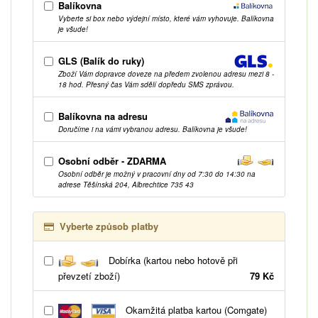
Balíkovna
Vyberte si box nebo výdejní místo, které vám vyhovuje. Balíkovna
je všude!
GLS (Balík do ruky)
Zboží Vám dopravce doveze na předem zvolenou adresu mezi 8 -
18 hod. Přesný čas Vám sdělí dopředu SMS zprávou.
Balíkovna na adresu
Doručíme i na vámi vybranou adresu. Balíkovna je všude!
Osobní odběr - ZDARMA
Osobní odběr je možný v pracovní dny od 7:30 do 14:30 na
adrese Těšínská 204, Albrechtice 735 43
Vyberte způsob platby
Dobírka (kartou nebo hotově při
převzetí zboží)
79 Kč
Okamžitá platba kartou (Comgate)