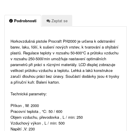
Podrobnosti
Zeptat se
Horkovzdušná pistole Procraft PH2000 je určena k odstranění
barev, laku, fólií, k sušení nových vrstev, k tvarování a ohýbání
plastů. Regulace teploty v rozsahu 50-600°C a průtoku vzduchu
v rozsahu 250-500l/min umožňuje nastavení optimálních
parametrů při práci s různými materiály. LCD displej zobrazuje
velikost průtoku vzduchu a teplotu. Lehká a laků konstrukce
zaručí dlouhou práci bez únavy. Součástí dodávky jsou 4 trysky
a příruční kufr. Balení karton.
Technické parametry:
Příkon , W: 2000
Pracovní teplota , ℃: 50 / 600
Objem vzduchu, převodovka , L / min: 250
Vzduchový výkon , L / min: 500
Napětí ,V: 230