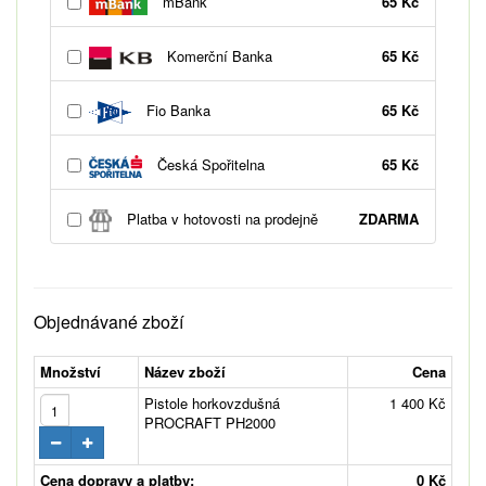
mBank
65 Kč
Komerční Banka
65 Kč
Fio Banka
65 Kč
Česká Spořitelna
65 Kč
Platba v hotovosti na prodejně
ZDARMA
Objednávané zboží
Množství
Název zboží
Cena
Pistole horkovzdušná
1 400 Kč
PROCRAFT PH2000
Cena dopravy a platby:
0 Kč