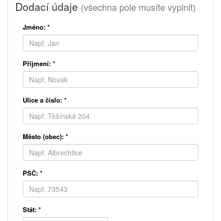
Dodací údaje
(všechna pole musíte vyplnit)
Jméno:
*
Příjmení:
*
Ulice a číslo:
*
Město (obec):
*
PSČ:
*
Stát:
*