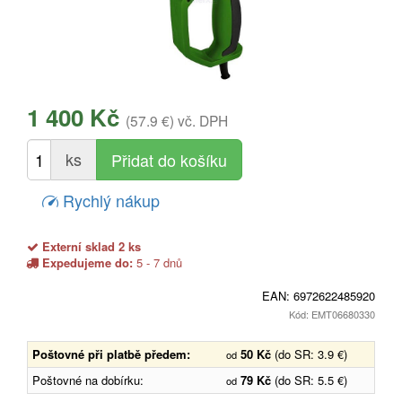
1 400 Kč
(57.9 €)
vč. DPH
ks
Rychlý nákup
Externí sklad 2 ks
Expedujeme do:
5 - 7 dnů
EAN:
6972622485920
Kód: EMT06680330
Poštovné při platbě předem:
50 Kč
(do SR: 3.9 €)
od
Poštovné na dobírku:
79 Kč
(do SR: 5.5 €)
od