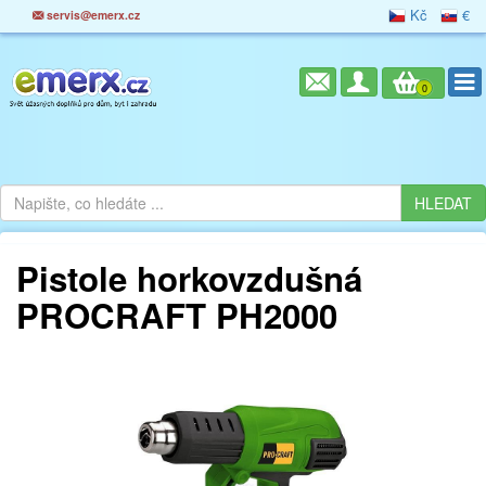
Kč
€
servis@emerx.cz
0
Pistole horkovzdušná
PROCRAFT PH2000