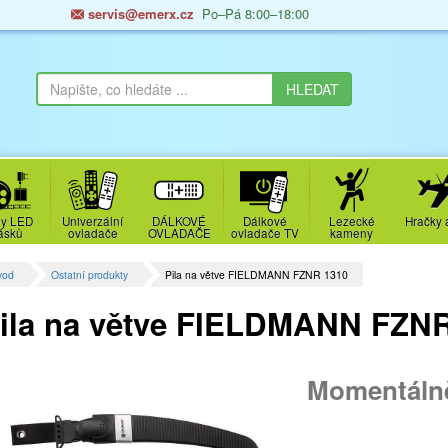
servis@emerx.cz
Po–Pá 8:00–18:00
y LED
Univerzální
DÁLKOVÉ
Dálkové
Lezecké
Hračky 
ásků
ovladače
OVLADAČE
ovladače TV
kameny
vod
Ostatní produkty
Pila na větve FIELDMANN FZNR 1310
ila na větve FIELDMANN FZN
Momentáln