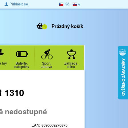
Přihlásit se
Kč
€
Prázdný košík
0
a hry
Baterie,
Sport,
Zahrada,
nabíječky
zábava
dílna
R 1310
ě nedostupné
EAN:
8590669276875