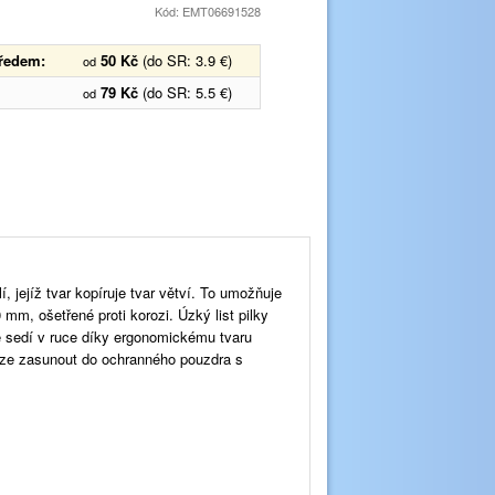
Kód: EMT06691528
předem:
50 Kč
(do SR: 3.9 €)
od
79 Kč
(do SR: 5.5 €)
od
 jejíž tvar kopíruje tvar větví. To umožňuje
mm, ošetřené proti korozi. Úzký list pilky
ě sedí v ruce díky ergonomickému tvaru
lze zasunout do ochranného pouzdra s