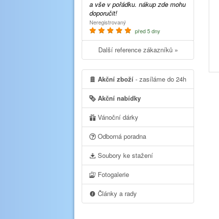
a vše v pořádku. nákup zde mohu
doporučit!
Neregistrovaný
před 5 dny
Další reference zákazníků »
Akční zboží
- zasíláme do 24h
Akční nabídky
Vánoční dárky
Odborná poradna
Soubory ke stažení
Fotogalerie
Články a rady