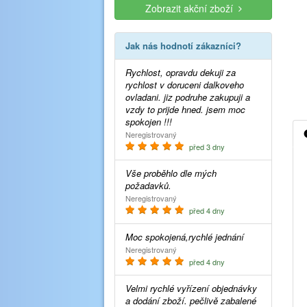
Zobrazit akční zboží
Jak nás hodnotí zákazníci?
Rychlost, opravdu dekuji za
rychlost v doruceni dalkoveho
ovladani. jiz podruhe zakupuji a
vzdy to prijde hned. jsem moc
spokojen !!!
Neregistrovaný
před 3 dny
Vše proběhlo dle mých
požadavků.
Neregistrovaný
před 4 dny
Moc spokojená,rychlé jednání
Neregistrovaný
před 4 dny
Velmi rychlé vyřízení objednávky
a dodání zboží. pečlivě zabalené