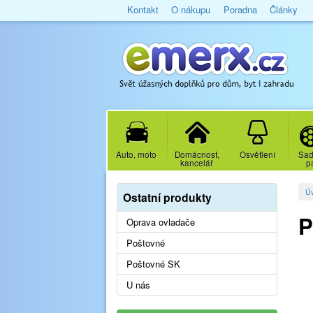
Kontakt
O nákupu
Poradna
Články
Auto, moto
Domácnost,
Osvětlení
Sad
kancelář
p
Ú
Ostatní produkty
P
Oprava ovladače
Poštovné
Poštovné SK
U nás