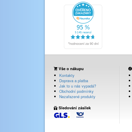
Vše o nákupu
Kontakty
Doprava a platba
Jak to u nás vypadá?
Obchodní podmínky
Nezařazené produkty
Sledování zásilek