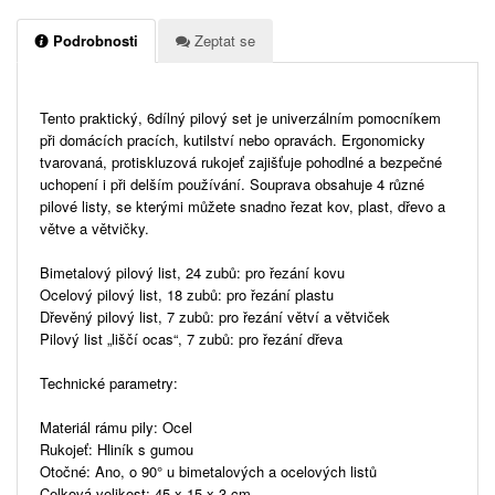
Podrobnosti
Zeptat se
Tento praktický, 6dílný pilový set je univerzálním pomocníkem
při domácích pracích, kutilství nebo opravách. Ergonomicky
tvarovaná, protiskluzová rukojeť zajišťuje pohodlné a bezpečné
uchopení i při delším používání. Souprava obsahuje 4 různé
pilové listy, se kterými můžete snadno řezat kov, plast, dřevo a
větve a větvičky.
Bimetalový pilový list, 24 zubů: pro řezání kovu
Ocelový pilový list, 18 zubů: pro řezání plastu
Dřevěný pilový list, 7 zubů: pro řezání větví a větviček
Pilový list „liščí ocas“, 7 zubů: pro řezání dřeva
Technické parametry:
Materiál rámu pily: Ocel
Rukojeť: Hliník s gumou
Otočné: Ano, o 90° u bimetalových a ocelových listů
Celková velikost: 45 x 15 x 3 cm