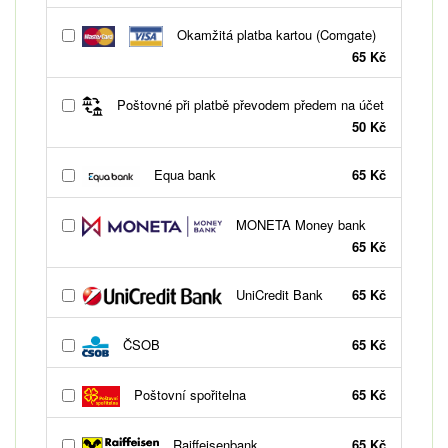
Okamžitá platba kartou (Comgate)
65 Kč
Poštovné při platbě převodem předem na účet
50 Kč
Equa bank
65 Kč
MONETA Money bank
65 Kč
UniCredit Bank
65 Kč
ČSOB
65 Kč
Poštovní spořitelna
65 Kč
Raiffeisenbank
65 Kč