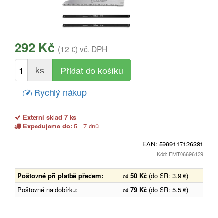
292 Kč
(12 €)
vč. DPH
ks
Rychlý nákup
Externí sklad 7 ks
Expedujeme do:
5 - 7 dnů
EAN:
5999117126381
Kód: EMT06696139
Poštovné při platbě předem:
50 Kč
(do SR: 3.9 €)
od
Poštovné na dobírku:
79 Kč
(do SR: 5.5 €)
od