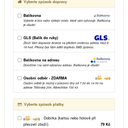
Vyberte způsob dopravy
Balíkovna
Vyberte si box nebo výdejní místo, které vám vyhovuje. Balíkovna
je všude!
GLS (Balík do ruky)
Zboží Vám dopravce doveze na předem zvolenou adresu mezi 8 -
18 hod. Přesný čas Vám sdělí dopředu SMS zprávou.
Balíkovna na adresu
Doručíme i na vámi vybranou adresu. Balíkovna je všude!
Osobní odběr - ZDARMA
Osobní odběr je možný v pracovní dny od 7:30 do 14:30 na
adrese Těšínská 204, Albrechtice 735 43
Vyberte způsob platby
Dobírka (kartou nebo hotově při
převzetí zboží)
79 Kč