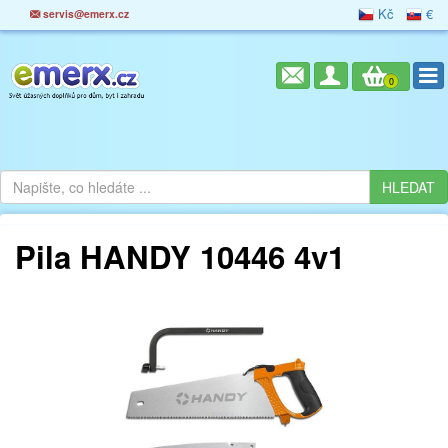
Kč
€
servis@emerx.cz
0
Pila HANDY 10446 4v1