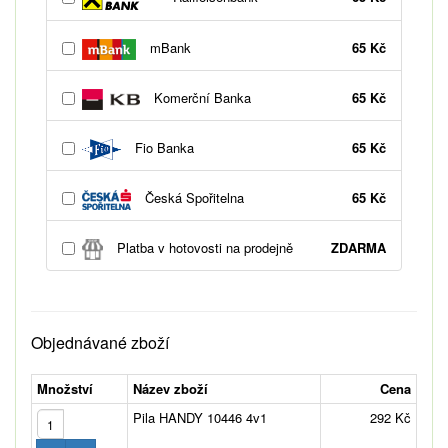
mBank
65 Kč
Komerční Banka
65 Kč
Fio Banka
65 Kč
Česká Spořitelna
65 Kč
Platba v hotovosti na prodejně
ZDARMA
Objednávané zboží
Množství
Název zboží
Cena
Pila HANDY 10446 4v1
292 Kč