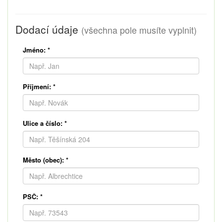
Dodací údaje
(všechna pole musíte vyplnit)
Jméno:
*
Příjmení:
*
Ulice a číslo:
*
Město (obec):
*
PSČ:
*