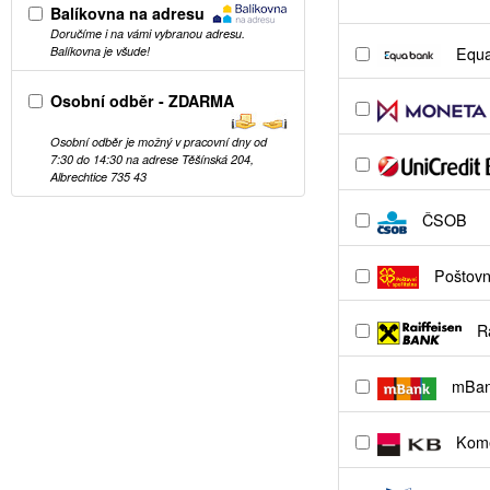
Balíkovna na adresu
Doručíme i na vámi vybranou adresu.
Equa
Balíkovna je všude!
Osobní odběr - ZDARMA
Osobní odběr je možný v pracovní dny od
7:30 do 14:30 na adrese Těšínská 204,
Albrechtice 735 43
ČSOB
Poštovní
Ra
mBa
Kome