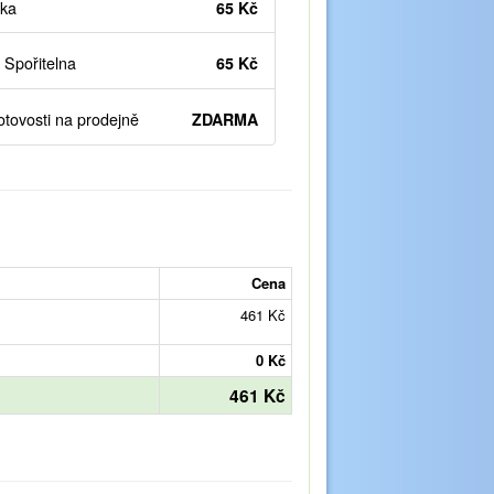
ka
65 Kč
Spořitelna
65 Kč
otovosti na prodejně
ZDARMA
Cena
461 Kč
0 Kč
461 Kč