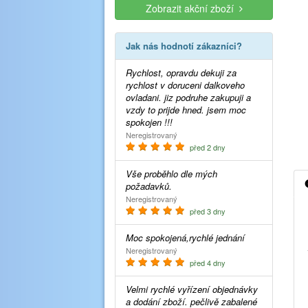
Zobrazit akční zboží
Jak nás hodnotí zákazníci?
Rychlost, opravdu dekuji za
rychlost v doruceni dalkoveho
ovladani. jiz podruhe zakupuji a
vzdy to prijde hned. jsem moc
spokojen !!!
Neregistrovaný
před 2 dny
Vše proběhlo dle mých
požadavků.
Neregistrovaný
před 3 dny
Moc spokojená,rychlé jednání
Neregistrovaný
před 4 dny
Velmi rychlé vyřízení objednávky
a dodání zboží. pečlivě zabalené