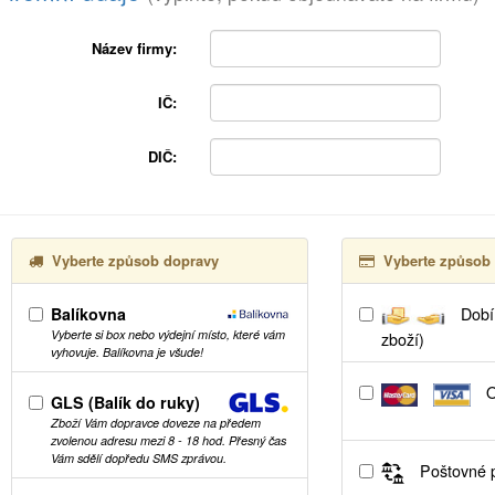
Název firmy:
IČ:
DIČ:
Vyberte způsob dopravy
Vyberte způsob 
Balíkovna
Dobír
Vyberte si box nebo výdejní místo, které vám
zboží)
vyhovuje. Balíkovna je všude!
O
GLS (Balík do ruky)
Zboží Vám dopravce doveze na předem
zvolenou adresu mezi 8 - 18 hod. Přesný čas
Vám sdělí dopředu SMS zprávou.
Poštovné p