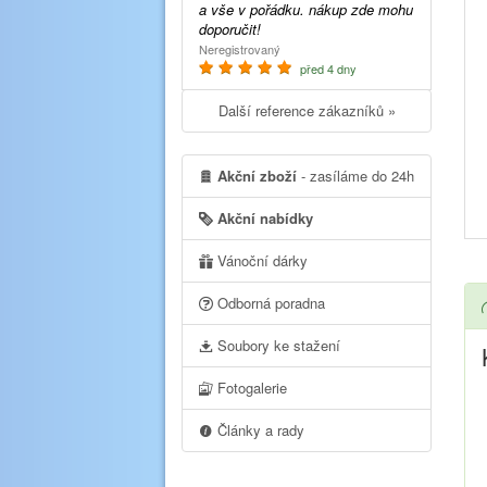
a vše v pořádku. nákup zde mohu
doporučit!
Neregistrovaný
před 4 dny
Další reference zákazníků »
Akční zboží
- zasíláme do 24h
Akční nabídky
Vánoční dárky
Odborná poradna
Soubory ke stažení
Fotogalerie
Články a rady