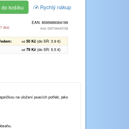
Rychlý nákup
EAN:
8595689364199
 7 dnů
Kód: EMT06445728
předem:
50 Kč
(do SR: 3.9 €)
od
79 Kč
(do SR: 5.5 €)
od
apsičkou na uložení psacích potřeb, jako
 obsahu.