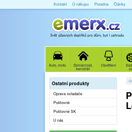
Kontakt
O nákupu
Poradna
Články
Auto, moto
Domácnost,
Osvětlení
Sad
kancelář
p
Ú
Ostatní produkty
P
Oprava ovladače
L
Poštovné
Poštovné SK
U nás