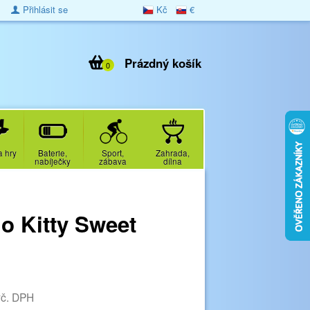
Přihlásit se
Kč
€
Prázdný košík
0
a hry
Baterie,
Sport,
Zahrada,
nabíječky
zábava
dílna
o Kitty Sweet
vč. DPH