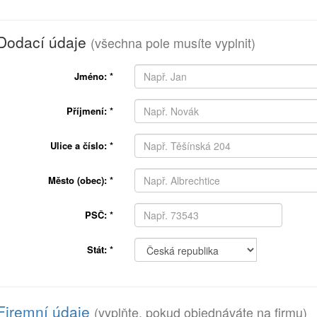
Dodací údaje
(všechna pole musíte vyplnit)
Jméno:
*
Příjmení:
*
Ulice a číslo:
*
Město (obec):
*
PSČ:
*
Stát:
*
Firemní údaje
(vyplňte, pokud objednáváte na firmu)