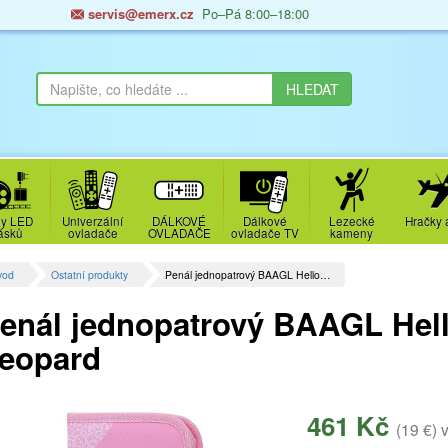
servis@emerx.cz
Po–Pá 8:00–18:00
y LED
Univerzální
DÁLKOVÉ
Dálkové
Lezecké
Hračky 
ásků
ovladače
OVLADAČE
ovladače TV
kameny
vod
Ostatní produkty
Penál jednopatrový BAAGL Hello…
enál jednopatrový BAAGL Hell
eopard
461 Kč
(19 €)