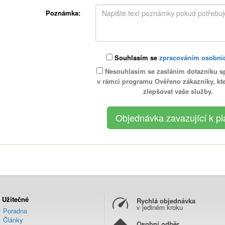
Poznámka:
Souhlasím se
zpracováním osobní
Nesouhlasím se zasláním dotazníku s
v rámci programu Ověřeno zákazníky, k
zlepšovat vaše služby.
Užitečné
Rychlá objednávka
v jediném kroku
Poradna
Články
Osobní odběr