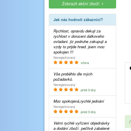
Zobrazit akční zboží
Jak nás hodnotí zákazníci?
Rychlost, opravdu dekuji za
rychlost v doruceni dalkoveho
ovladani. jiz podruhe zakupuji a
vzdy to prijde hned. jsem moc
spokojen !!!
Neregistrovaný
včera
Vše proběhlo dle mých
požadavků.
Neregistrovaný
před 3 dny
Moc spokojená,rychlé jednání
Neregistrovaný
před 3 dny
Velmi rychlé vyřízení objednávky
a dodání zboží. pečlivě zabalené