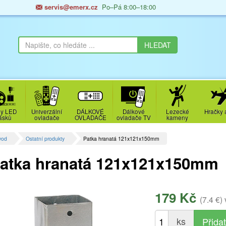
servis@emerx.cz
Po–Pá 8:00–18:00
y LED
Univerzální
DÁLKOVÉ
Dálkové
Lezecké
Hračky 
ásků
ovladače
OVLADAČE
ovladače TV
kameny
vod
Ostatní produkty
Patka hranatá 121x121x150mm
atka hranatá 121x121x150mm
179 Kč
(7.4 €)
ks