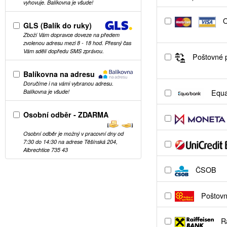
vyhovuje. Balíkovna je všude!
O
GLS (Balík do ruky)
Zboží Vám dopravce doveze na předem
zvolenou adresu mezi 8 - 18 hod. Přesný čas
Vám sdělí dopředu SMS zprávou.
Poštovné p
Balíkovna na adresu
Doručíme i na vámi vybranou adresu.
Equa
Balíkovna je všude!
Osobní odběr - ZDARMA
Osobní odběr je možný v pracovní dny od
7:30 do 14:30 na adrese Těšínská 204,
Albrechtice 735 43
ČSOB
Poštovní
Ra