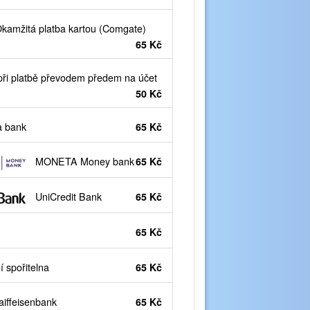
kamžitá platba kartou (Comgate)
65 Kč
ři platbě převodem předem na účet
50 Kč
 bank
65 Kč
MONETA Money bank
65 Kč
UniCredit Bank
65 Kč
65 Kč
 spořitelna
65 Kč
iffeisenbank
65 Kč