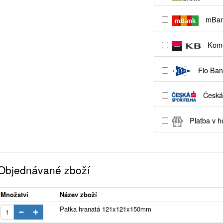
mBa
Kome
Fio Ban
Česká 
Platba v h
Objednávané zboží
Množství
Název zboží
Patka hranatá 121x121x150mm