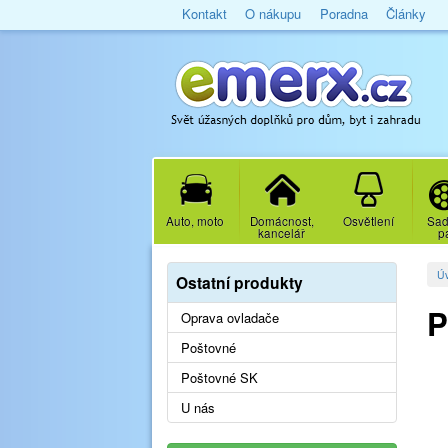
Kontakt
O nákupu
Poradna
Články
Auto, moto
Domácnost,
Osvětlení
Sad
kancelář
p
Ú
Ostatní produkty
P
Oprava ovladače
Poštovné
Poštovné SK
U nás