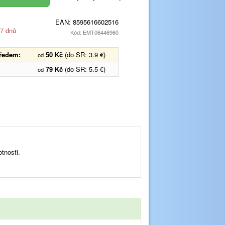
EAN:
8595616602516
 7 dnů
Kód: EMT06446960
předem:
50 Kč
(do SR: 3.9 €)
od
79 Kč
(do SR: 5.5 €)
od
tnosti.