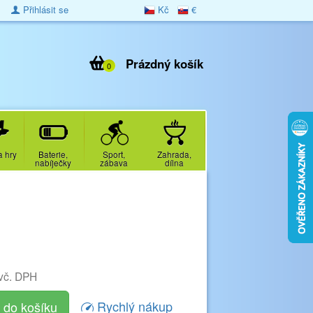
Přihlásit se
Kč
€
Prázdný košík
0
a hry
Baterie,
Sport,
Zahrada,
nabíječky
zábava
dílna
vč. DPH
Rychlý nákup