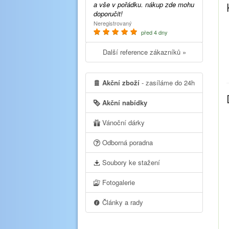
a vše v pořádku. nákup zde mohu
doporučit!
Neregistrovaný
před 4 dny
Další reference zákazníků »
Akční zboží
- zasíláme do 24h
Akční nabídky
Vánoční dárky
Odborná poradna
Soubory ke stažení
Fotogalerie
Články a rady