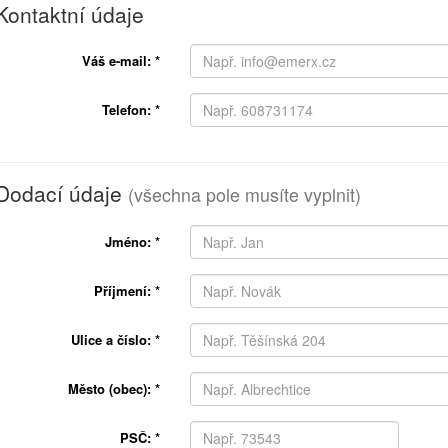
Kontaktní údaje
Váš e-mail:
*
Telefon:
*
Dodací údaje
(všechna pole musíte vyplnit)
Jméno:
*
Příjmení:
*
Ulice a číslo:
*
Město (obec):
*
PSČ:
*