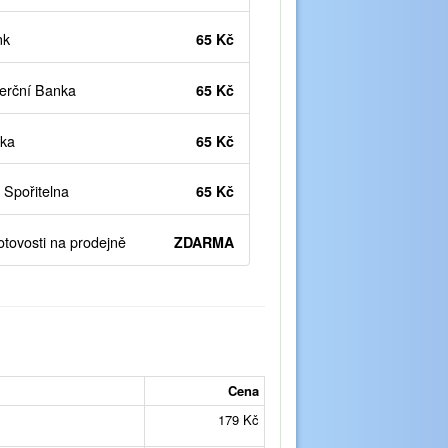
nk
65 Kč
rční Banka
65 Kč
ka
65 Kč
Spořitelna
65 Kč
otovosti na prodejně
ZDARMA
Cena
179 Kč