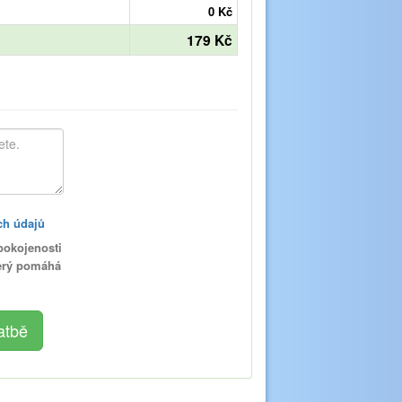
0 Kč
179 Kč
ch údajů
pokojenosti
terý pomáhá