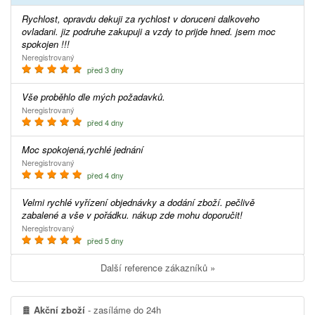
Rychlost, opravdu dekuji za rychlost v doruceni dalkoveho
ovladani. jiz podruhe zakupuji a vzdy to prijde hned. jsem moc
spokojen !!!
Neregistrovaný
před 3 dny
Vše proběhlo dle mých požadavků.
Neregistrovaný
před 4 dny
Moc spokojená,rychlé jednání
Neregistrovaný
před 4 dny
Velmi rychlé vyřízení objednávky a dodání zboží. pečlivě
zabalené a vše v pořádku. nákup zde mohu doporučit!
Neregistrovaný
před 5 dny
Další reference zákazníků »
Akční zboží
- zasíláme do 24h