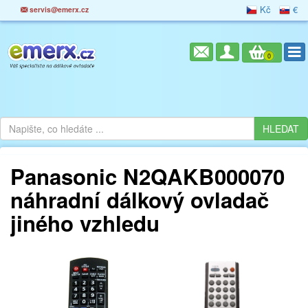
Kč
€
servis@emerx.cz
0
Panasonic N2QAKB000070
náhradní dálkový ovladač
jiného vzhledu