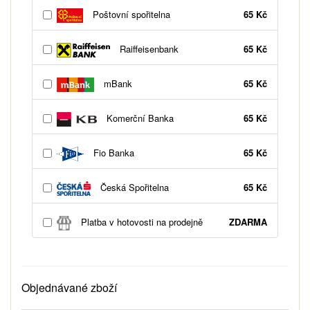
Poštovní spořitelna
65 Kč
Raiffeisenbank
65 Kč
mBank
65 Kč
Komerční Banka
65 Kč
Fio Banka
65 Kč
Česká Spořitelna
65 Kč
Platba v hotovosti na prodejně
ZDARMA
Objednávané zboží