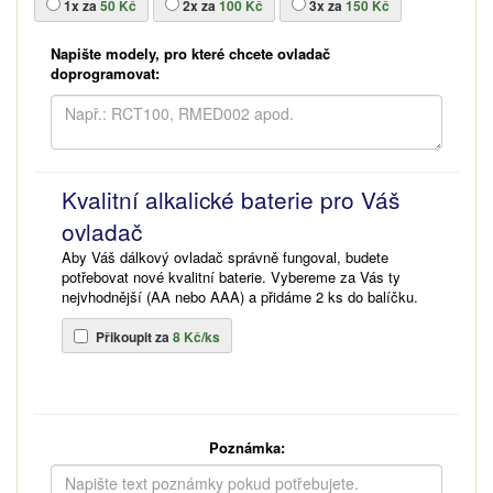
1x za
50 Kč
2x za
100 Kč
3x za
150 Kč
Napište modely, pro které chcete ovladač
doprogramovat:
Kvalitní alkalické baterie pro Váš
ovladač
Aby Váš dálkový ovladač správně fungoval, budete
potřebovat nové kvalitní baterie. Vybereme za Vás ty
nejvhodnější (AA nebo AAA) a přidáme 2 ks do balíčku.
Přikoupit za
8 Kč/ks
Poznámka: