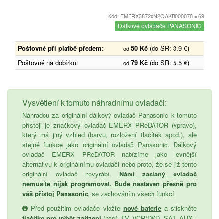
Kód: EMERX3872#N2QAKB000070 = 69
Dálkové ovladače PANASONIC
Poštovné při platbě předem:
50 Kč
(do SR: 3.9 €)
od
Poštovné na dobírku:
79 Kč
(do SR: 5.5 €)
od
Vysvětlení k tomuto náhradnímu ovladači:
Náhradou za originální dálkový ovladač Panasonic k tomuto
přístoji je značkový ovladač EMERX PReDATOR (vpravo),
který má jiný vzhled (barvu, rozložení tlačítek apod.), ale
stejné funkce jako originální ovladač Panasonic. Dálkový
ovladač EMERX PReDATOR nabízíme jako levnější
alternativu k originálnímu ovladači nebo proto, že se již tento
originální ovladač nevyrábí.
Námi zaslaný ovladač
nemusíte nijak programovat. Bude nastaven přesně pro
váš přístoj Panasonic
, se zachováním všech funkcí.
Před použitím ovladače vložte
nové baterie
a stiskněte
tlačítko pro výběr zařízení
(např. TV, VCR/DVD, SAT, AUX -