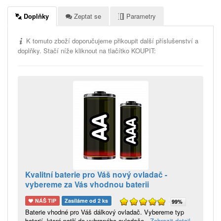
Doplňky
Zeptat se
Parametry
K tomuto zboží doporučujeme přikoupit další příslušenství a
doplňky. Stačí níže kliknout na tlačítko KOUPIT:
Kvalitní baterie pro Váš nový ovladač -
vybereme za Vás vhodnou baterii
NÁŠ TIP
Zasíláme od 2 ks
99%
Baterie vhodné pro Váš dálkový ovladač. Vybereme typ
baterií, které patří do vybraného ovladače.
Zobrazit detail