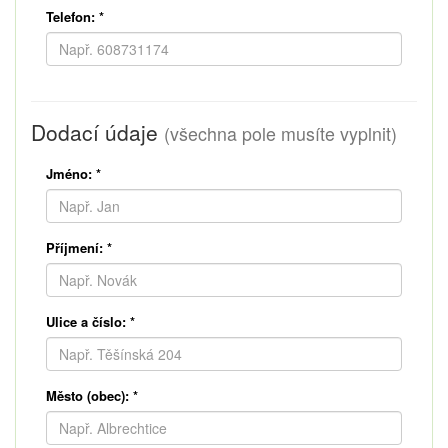
Telefon:
*
Dodací údaje
(všechna pole musíte vyplnit)
Jméno:
*
Příjmení:
*
Ulice a číslo:
*
Město (obec):
*