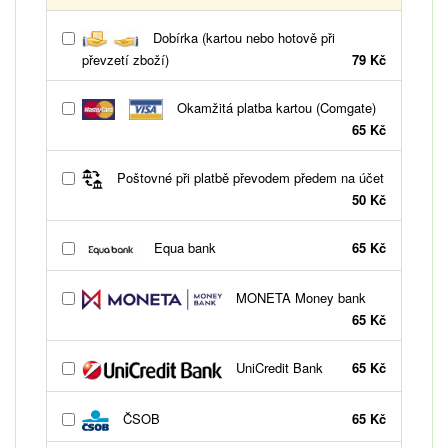
Dobírka (kartou nebo hotově při
převzetí zboží)
79 Kč
Okamžitá platba kartou (Comgate)
65 Kč
Poštovné při platbě převodem předem na účet
50 Kč
Equa bank
65 Kč
MONETA Money bank
65 Kč
UniCredit Bank
65 Kč
ČSOB
65 Kč