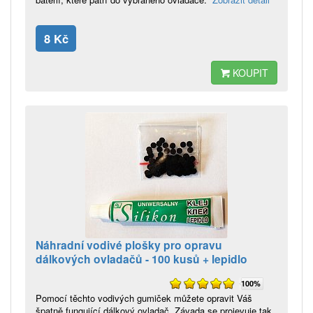
8 Kč
KOUPIT
Náhradní vodivé plošky pro opravu
dálkových ovladačů - 100 kusů + lepidlo
100%
Pomocí těchto vodivých gumiček můžete opravit Váš
špatně fungující dálkový ovladač. Závada se projevuje tak,