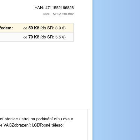
EAN:
4711552166828
Kód: EMGM730-802
předem:
50 Kč
(do SR: 3.9 €)
od
79 Kč
(do SR: 5.5 €)
od
í stanice / stroj na podávání cínu dva v
24 VACZobrazení: LCDTopné těleso: