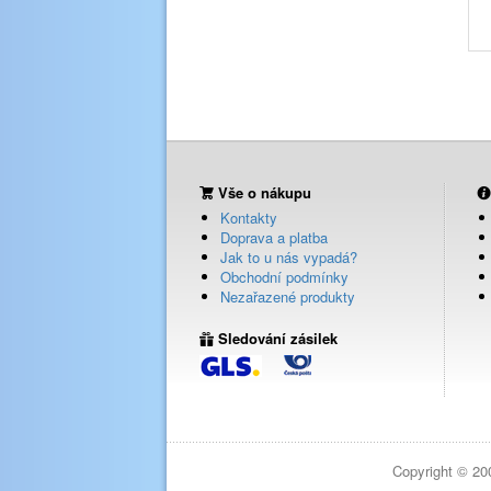
Vše o nákupu
Kontakty
Doprava a platba
Jak to u nás vypadá?
Obchodní podmínky
Nezařazené produkty
Sledování zásilek
Copyright © 20