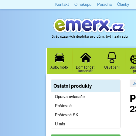
Kontakt
O nákupu
Poradna
Články
Auto, moto
Domácnost,
Osvětlení
Sad
kancelář
p
Ú
Ostatní produkty
P
Oprava ovladače
2
Poštovné
Poštovné SK
U nás