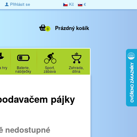
Přihlásit se
Kč
€
Prázdný košík
0
a hry
Baterie,
Sport,
Zahrada,
nabíječky
zábava
dílna
 podavačem pájky
ě nedostupné