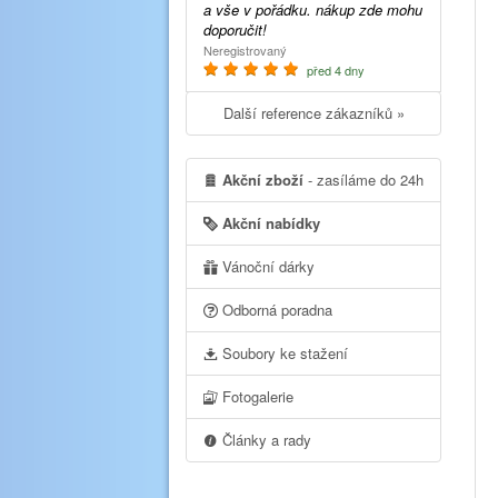
a vše v pořádku. nákup zde mohu
doporučit!
Neregistrovaný
před 4 dny
Další reference zákazníků »
Akční zboží
- zasíláme do 24h
Akční nabídky
Vánoční dárky
Odborná poradna
Soubory ke stažení
Fotogalerie
Články a rady