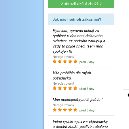
Zobrazit akční zboží
Jak nás hodnotí zákazníci?
Rychlost, opravdu dekuji za
rychlost v doruceni dalkoveho
ovladani. jiz podruhe zakupuji a
vzdy to prijde hned. jsem moc
spokojen !!!
Neregistrovaný
před 2 dny
Vše proběhlo dle mých
požadavků.
Neregistrovaný
před 3 dny
Moc spokojená,rychlé jednání
Neregistrovaný
před 3 dny
Velmi rychlé vyřízení objednávky
a dodání zboží. pečlivě zabalené