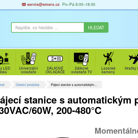
servis@emerx.cz
Po–Pá 8:00–18:00
y LED
Univerzální
DÁLKOVÉ
Dálkové
Lezecké
Hračky 
ásků
ovladače
OVLADAČE
ovladače TV
kameny
vod
Ostatní produkty
Pájecí stanice s automatickým…
ájecí stanice s automatickým
30VAC/60W, 200-480°C
Momentáln