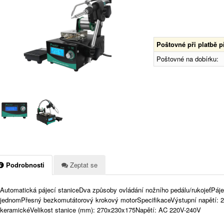
Poštovné při platbě 
Poštovné na dobírku:
Podrobnosti
Zeptat se
Automatická pájecí staniceDva způsoby ovládání nožního pedálu/rukojeťPájec
jednomPřesný bezkomutátorový krokový motorSpecifikaceVýstupní napětí: 
keramickéVelikost stanice (mm): 270x230x175Napětí: AC 220V-240V