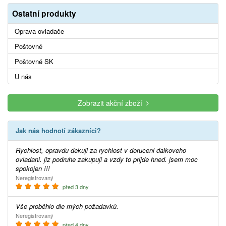
Ostatní produkty
Oprava ovladače
Poštovné
Poštovné SK
U nás
Zobrazit akční zboží
Jak nás hodnotí zákazníci?
Rychlost, opravdu dekuji za rychlost v doruceni dalkoveho
ovladani. jiz podruhe zakupuji a vzdy to prijde hned. jsem moc
spokojen !!!
Neregistrovaný
před 3 dny
Vše proběhlo dle mých požadavků.
Neregistrovaný
před 4 dny