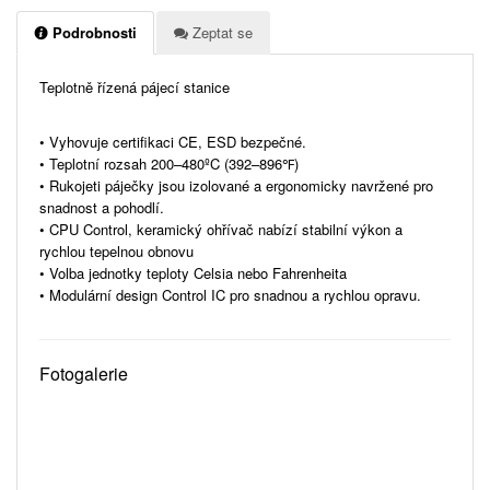
Podrobnosti
Zeptat se
Teplotně řízená pájecí stanice
• Vyhovuje certifikaci CE, ESD bezpečné.
• Teplotní rozsah 200–480ºC (392–896℉)
• Rukojeti páječky jsou izolované a ergonomicky navržené pro
snadnost a pohodlí.
• CPU Control, keramický ohřívač nabízí stabilní výkon a
rychlou tepelnou obnovu
• Volba jednotky teploty Celsia nebo Fahrenheita
• Modulární design Control IC pro snadnou a rychlou opravu.
Fotogalerie