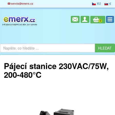
Kč
€
servis@emerx.cz
0
Pájecí stanice 230VAC/75W,
200-480°C