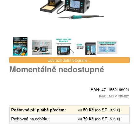
Zobrazit další fotografie ...
Momentálně nedostupné
EAN:
4711552168921
Kód: EMGM730-821
Poštovné při platbě předem:
50 Kč
(do SR: 3.9 €)
od
Poštovné na dobírku:
79 Kč
(do SR: 5.5 €)
od