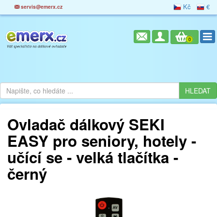
Kč
€
servis@emerx.cz
0
Ovladač dálkový SEKI
EASY pro seniory, hotely -
učící se - velká tlačítka -
černý