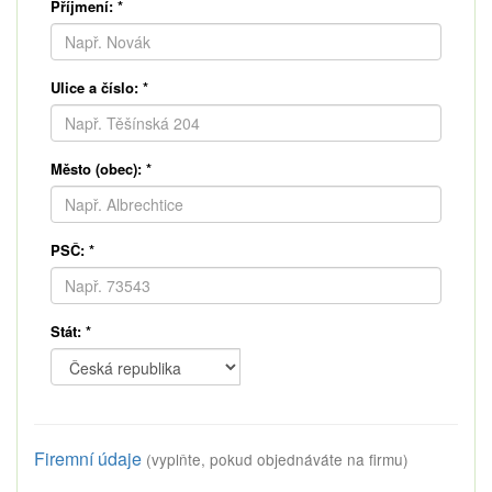
Příjmení:
*
Ulice a číslo:
*
Město (obec):
*
PSČ:
*
Stát:
*
Firemní údaje
(vyplňte, pokud objednáváte na firmu)