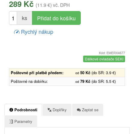
289 Kč
(11.9 €)
vč. DPH
ks
Rychlý nákup
Kód: EMERX4677
Dálkové ovladače SEKI
Poštovné při platbě předem:
50 Kč
(do SR: 3.9 €)
od
Poštovné na dobírku:
79 Kč
(do SR: 5.5 €)
od
Podrobnosti
Doplňky
Zeptat se
Parametry