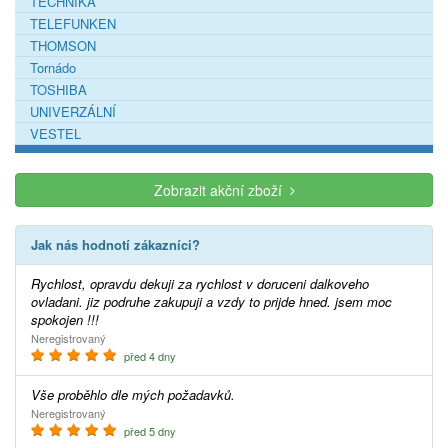
TECHNIKA
TELEFUNKEN
THOMSON
Tornádo
TOSHIBA
UNIVERZÁLNÍ
VESTEL
Zobrazit akční zboží
Jak nás hodnotí zákazníci?
Rychlost, opravdu dekuji za rychlost v doruceni dalkoveho
ovladani. jiz podruhe zakupuji a vzdy to prijde hned. jsem moc
spokojen !!!
Neregistrovaný
před 4 dny
Vše proběhlo dle mých požadavků.
Neregistrovaný
před 5 dny