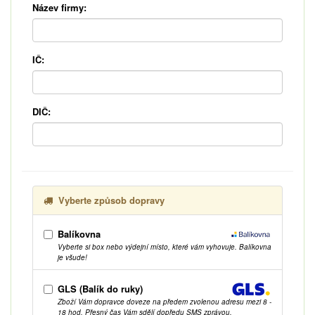
Název firmy:
IČ:
DIČ:
Vyberte způsob dopravy
Balíkovna
Vyberte si box nebo výdejní místo, které vám vyhovuje. Balíkovna
je všude!
GLS (Balík do ruky)
Zboží Vám dopravce doveze na předem zvolenou adresu mezi 8 -
18 hod. Přesný čas Vám sdělí dopředu SMS zprávou.