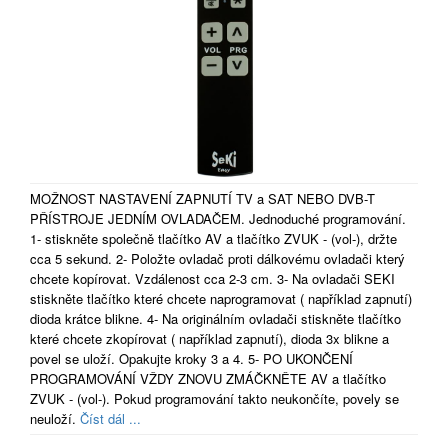
MOŽNOST NASTAVENÍ ZAPNUTÍ TV a SAT NEBO DVB-T
PŘÍSTROJE JEDNÍM OVLADAČEM. Jednoduché programování.
1- stiskněte společně tlačítko AV a tlačítko ZVUK - (vol-), držte
cca 5 sekund. 2- Položte ovladač proti dálkovému ovladači který
chcete kopírovat. Vzdálenost cca 2-3 cm. 3- Na ovladači SEKI
stiskněte tlačítko které chcete naprogramovat ( například zapnutí)
dioda krátce blikne. 4- Na originálním ovladači stiskněte tlačítko
které chcete zkopírovat ( například zapnutí), dioda 3x blikne a
povel se uloží. Opakujte kroky 3 a 4. 5- PO UKONČENÍ
PROGRAMOVÁNÍ VŽDY ZNOVU ZMÁČKNĚTE AV a tlačítko
ZVUK - (vol-). Pokud programování takto neukončíte, povely se
neuloží.
Číst dál ...