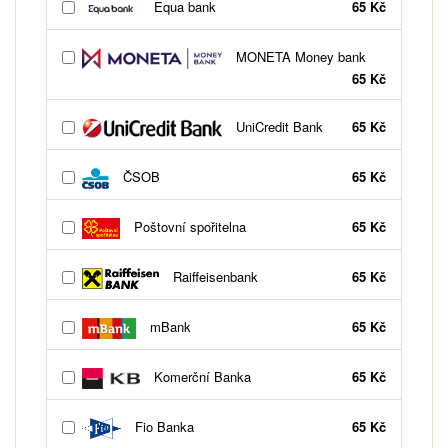
Equa bank
65 Kč
MONETA Money bank
65 Kč
UniCredit Bank
65 Kč
ČSOB
65 Kč
Poštovní spořitelna
65 Kč
Raiffeisenbank
65 Kč
mBank
65 Kč
Komerční Banka
65 Kč
Fio Banka
65 Kč