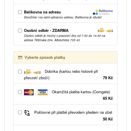
Balíkovna na adresu
Doručíme i na vámi vybranou adresu. Balíkovna je všude!
Osobní odběr - ZDARMA
Osobní odběr je možný v pracovní dny od 7:30 do 14:30 na
adrese Těšínská 204, Albrechtice 735 43
Vyberte způsob platby
Dobírka (kartou nebo hotově při
převzetí zboží)
79 Kč
Okamžitá platba kartou (Comgate)
65 Kč
Poštovné při platbě převodem předem na účet
50 Kč