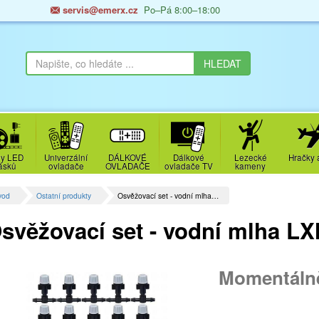
servis@emerx.cz
Po–Pá 8:00–18:00
y LED
Univerzální
DÁLKOVÉ
Dálkové
Lezecké
Hračky 
ásků
ovladače
OVLADAČE
ovladače TV
kameny
vod
Ostatní produkty
Osvěžovací set - vodní mlha…
svěžovací set - vodní mlha 
Momentáln