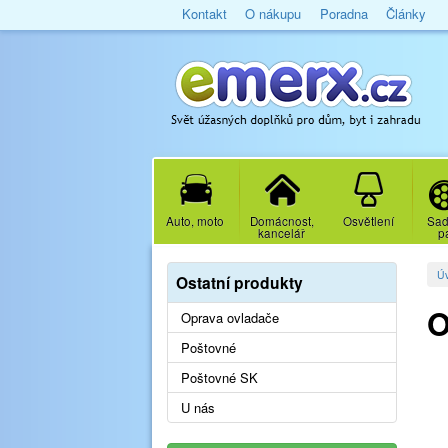
Kontakt
O nákupu
Poradna
Články
Auto, moto
Domácnost,
Osvětlení
Sad
kancelář
p
Ú
Ostatní produkty
O
Oprava ovladače
Poštovné
Poštovné SK
U nás