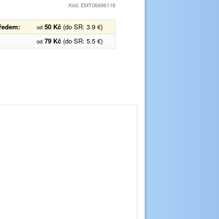
Kód: EMT06696116
předem:
50 Kč
(do SR: 3.9 €)
od
79 Kč
(do SR: 5.5 €)
od