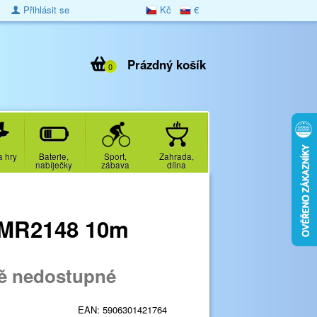
Přihlásit se
Kč
€
Prázdný košík
0
a hry
Baterie,
Sport,
Zahrada,
nabíječky
zábava
dílna
LXMR2148 10m
ě nedostupné
EAN:
5906301421764