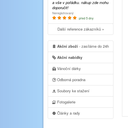
a vše v pořádku. nákup zde mohu
doporučit!
Neregistrovaný
před 5 dny
Další reference zákazníků »
Akční zboží
- zasíláme do 24h
Akční nabídky
Vánoční dárky
Odborná poradna
Soubory ke stažení
Fotogalerie
Články a rady