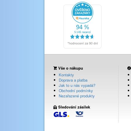
Vše o nákupu
Kontakty
Doprava a platba
Jak to u nás vypadá?
Obchodní podmínky
Nezařazené produkty
Sledování zásilek