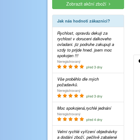
Zobrazit akční zboží
Jak nás hodnotí zákazníci?
Rychlost, opravdu dekuji za
rychlost v doruceni dalkoveho
ovladani. jiz podruhe zakupuji a
vzdy to prijde hned. jsem moc
spokojen !!!
Neregistrovaný
před 3 dny
Vše proběhlo dle mých
požadavků.
Neregistrovaný
před 3 dny
Moc spokojená,rychlé jednání
Neregistrovaný
před 4 dny
Velmi rychlé vyřízení objednávky
a dodání zboží. pečlivě zabalené