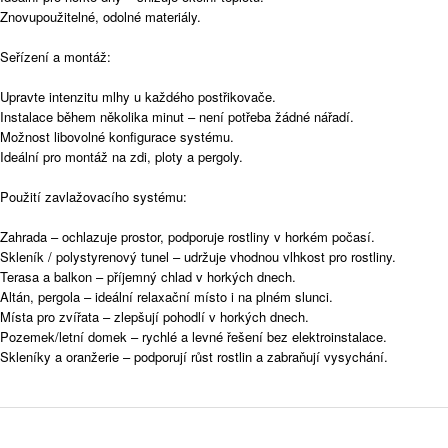
Znovupoužitelné, odolné materiály.
Seřízení a montáž:
Upravte intenzitu mlhy u každého postřikovače.
Instalace během několika minut – není potřeba žádné nářadí.
Možnost libovolné konfigurace systému.
Ideální pro montáž na zdi, ploty a pergoly.
Použití zavlažovacího systému:
Zahrada – ochlazuje prostor, podporuje rostliny v horkém počasí.
Skleník / polystyrenový tunel – udržuje vhodnou vlhkost pro rostliny.
Terasa a balkon – příjemný chlad v horkých dnech.
Altán, pergola – ideální relaxační místo i na plném slunci.
Místa pro zvířata – zlepšují pohodlí v horkých dnech.
Pozemek/letní domek – rychlé a levné řešení bez elektroinstalace.
Skleníky a oranžerie – podporují růst rostlin a zabraňují vysychání.