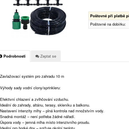
Poštovné při platbě 
Poštovné na dobírku:
Podrobnosti
Zeptat se
Zavlažovací systém pro zahradu 10 m
Výhody sady vodní clony/sprinkleru:
Efektivní chlazení a zvlhčování vzduchu.
Ideální do zahrady, altánu, terasy, skleníku a balkonu.
Nastavení intenzity mlhy – plná kontrola nad množstvím vody.
Snadná montáž – není potřeba žádné nářadí.
Úspora vody – jemná mlha místo intenzivního proudu.
Ideální pro horké dny – snižuje okolní teplotu.