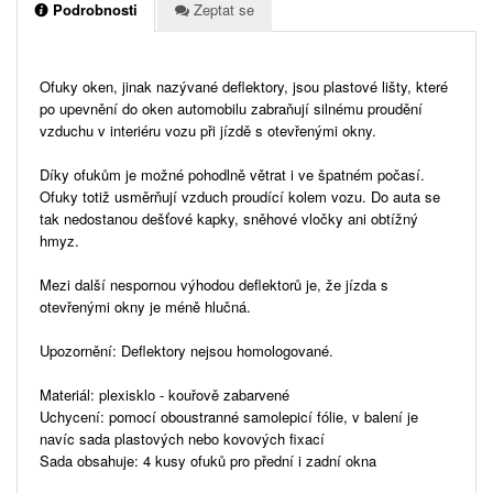
Podrobnosti
Zeptat se
Ofuky oken, jinak nazývané deflektory, jsou plastové lišty, které
po upevnění do oken automobilu zabraňují silnému proudění
vzduchu v interiéru vozu při jízdě s otevřenými okny.
Díky ofukům je možné pohodlně větrat i ve špatném počasí.
Ofuky totiž usměrňují vzduch proudící kolem vozu. Do auta se
tak nedostanou dešťové kapky, sněhové vločky ani obtížný
hmyz.
Mezi další nespornou výhodou deflektorů je, že jízda s
otevřenými okny je méně hlučná.
Upozornění: Deflektory nejsou homologované.
Materiál: plexisklo - kouřově zabarvené
Uchycení: pomocí oboustranné samolepicí fólie, v balení je
navíc sada plastových nebo kovových fixací
Sada obsahuje: 4 kusy ofuků pro přední i zadní okna