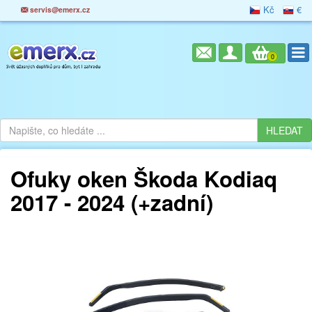
Kč
€
servis@emerx.cz
0
Ofuky oken Škoda Kodiaq
2017 - 2024 (+zadní)