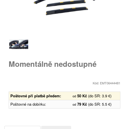
Momentálně nedostupné
Kód: EMT06444481
Poštovné při platbě předem:
50 Kč
(do SR: 3.9 €)
od
Poštovné na dobírku:
79 Kč
(do SR: 5.5 €)
od