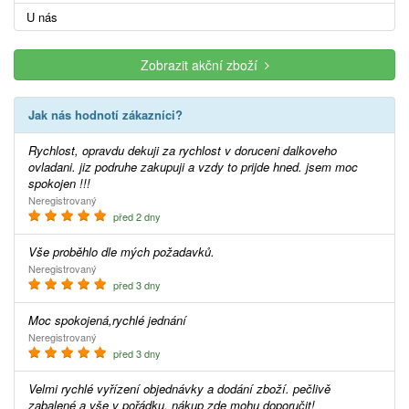
U nás
Zobrazit akční zboží
Jak nás hodnotí zákazníci?
Rychlost, opravdu dekuji za rychlost v doruceni dalkoveho
ovladani. jiz podruhe zakupuji a vzdy to prijde hned. jsem moc
spokojen !!!
Neregistrovaný
před 2 dny
Vše proběhlo dle mých požadavků.
Neregistrovaný
před 3 dny
Moc spokojená,rychlé jednání
Neregistrovaný
před 3 dny
Velmi rychlé vyřízení objednávky a dodání zboží. pečlivě
zabalené a vše v pořádku. nákup zde mohu doporučit!