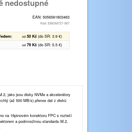
ě nedostupné
EAN:
5056561803463
Kód: EMGM727-067
předem:
50 Kč
(do SR: 3.9 €)
od
79 Kč
(do SR: 5.5 €)
od
 M.2, jako jsou disky NVMe a akcelerátory
rychlý (až 500 MB/s) přenos dat z disků
eno na 16pinovém konektoru FPC s roztečí
nektorem a podmnožinou standardu M.2.
.