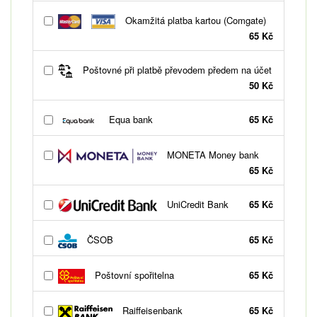
Okamžitá platba kartou (Comgate)
65 Kč
Poštovné při platbě převodem předem na účet
50 Kč
Equa bank
65 Kč
MONETA Money bank
65 Kč
UniCredit Bank
65 Kč
ČSOB
65 Kč
Poštovní spořitelna
65 Kč
Raiffeisenbank
65 Kč