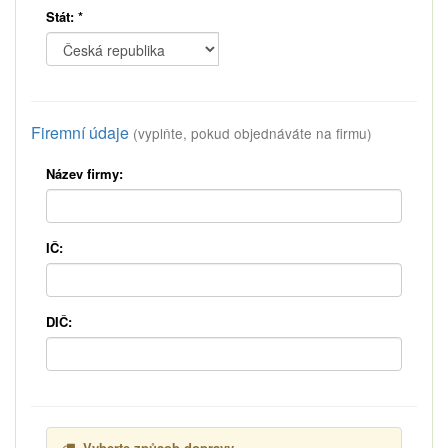
Stát:
*
Firemní údaje
(vyplňte, pokud objednáváte na firmu)
Název firmy:
IČ:
DIČ:
Vyberte způsob dopravy