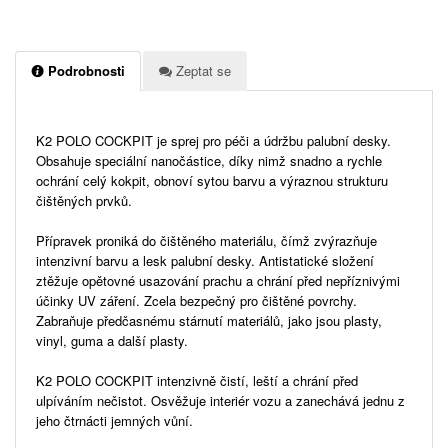
Podrobnosti
Zeptat se
K2 POLO COCKPIT je sprej pro péči a údržbu palubní desky.
Obsahuje speciální nanočástice, díky nimž snadno a rychle
ochrání celý kokpit, obnoví sytou barvu a výraznou strukturu
čištěných prvků.
Přípravek proniká do čištěného materiálu, čímž zvýrazňuje
intenzivní barvu a lesk palubní desky. Antistatické složení
ztěžuje opětovné usazování prachu a chrání před nepříznivými
účinky UV záření. Zcela bezpečný pro čištěné povrchy.
Zabraňuje předčasnému stárnutí materiálů, jako jsou plasty,
vinyl, guma a další plasty.
K2 POLO COCKPIT intenzivně čistí, leští a chrání před
ulpíváním nečistot. Osvěžuje interiér vozu a zanechává jednu z
jeho čtrnácti jemných vůní.