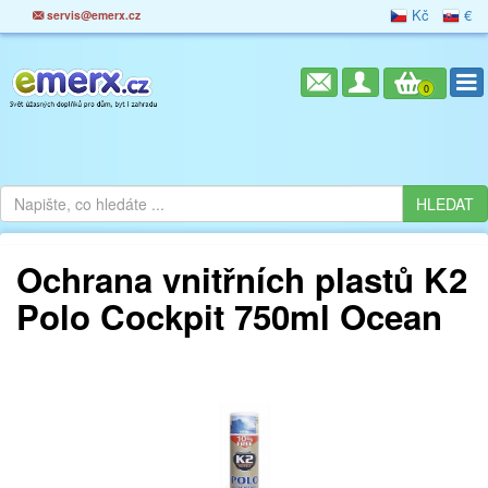
Kč
€
servis@emerx.cz
0
Ochrana vnitřních plastů K2
Polo Cockpit 750ml Ocean