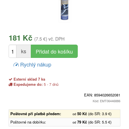
181 Kč
(7.5 €)
vč. DPH
ks
Rychlý nákup
Externí sklad 7 ks
Expedujeme do:
5 - 7 dnů
EAN:
8594026652081
Kód: EMT06446886
Poštovné při platbě předem:
50 Kč
(do SR: 3.9 €)
od
Poštovné na dobírku:
79 Kč
(do SR: 5.5 €)
od