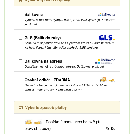
Balíkovna
Vyberte si box nebo výdejní místo, které vám vyhovuje. Balíkovna
je všude!
GLS (Balík do ruky)
Zboží Vám dopravce doveze na předem zvolenou adresu mezi 8 -
18 hod. Přesný čas Vám sdělí dopředu SMS zprávou.
Balíkovna na adresu
Doručíme i na vámi vybranou adresu. Balíkovna je všude!
Osobní odběr - ZDARMA
Osobní odběr je možný v pracovní dny od 7:30 do 14:30 na
adrese Těšínská 204, Albrechtice 735 43
Vyberte způsob platby
Dobírka (kartou nebo hotově při
převzetí zboží)
79 Kč