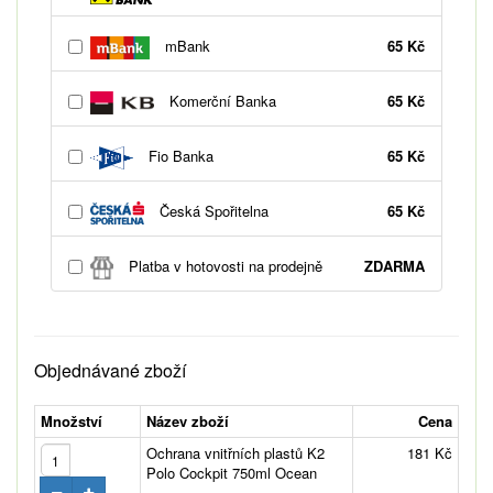
mBank
65 Kč
Komerční Banka
65 Kč
Fio Banka
65 Kč
Česká Spořitelna
65 Kč
Platba v hotovosti na prodejně
ZDARMA
Objednávané zboží
Množství
Název zboží
Cena
Ochrana vnitřních plastů K2
181 Kč
Polo Cockpit 750ml Ocean