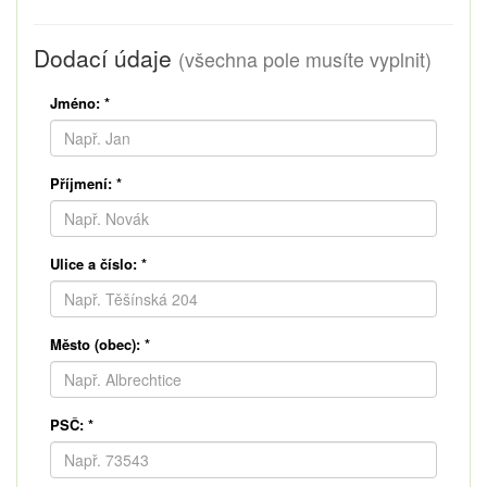
Dodací údaje
(všechna pole musíte vyplnit)
Jméno:
*
Příjmení:
*
Ulice a číslo:
*
Město (obec):
*
PSČ:
*