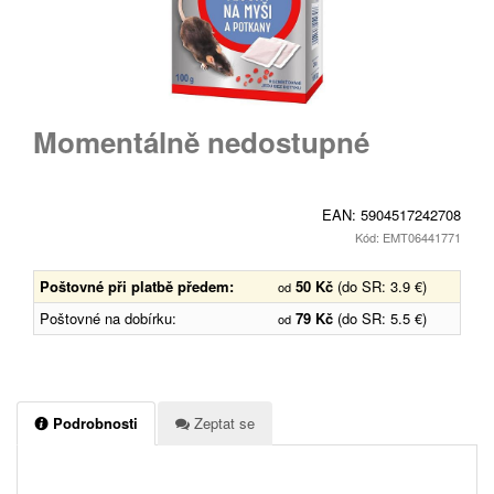
Momentálně nedostupné
EAN:
5904517242708
Kód: EMT06441771
Poštovné při platbě předem:
50 Kč
(do SR: 3.9 €)
od
Poštovné na dobírku:
79 Kč
(do SR: 5.5 €)
od
Podrobnosti
Zeptat se