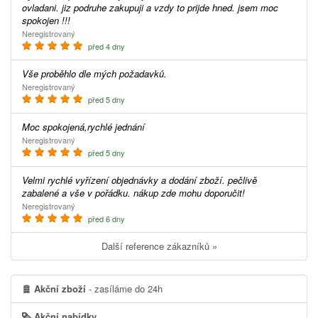
ovladani. jiz podruhe zakupuji a vzdy to prijde hned. jsem moc
spokojen !!!
Neregistrovaný
před 4 dny
Vše proběhlo dle mých požadavků.
Neregistrovaný
před 5 dny
Moc spokojená,rychlé jednání
Neregistrovaný
před 5 dny
Velmi rychlé vyřízení objednávky a dodání zboží. pečlivě
zabalené a vše v pořádku. nákup zde mohu doporučit!
Neregistrovaný
před 6 dny
Další reference zákazníků »
Akční zboží
- zasíláme do 24h
Akční nabídky