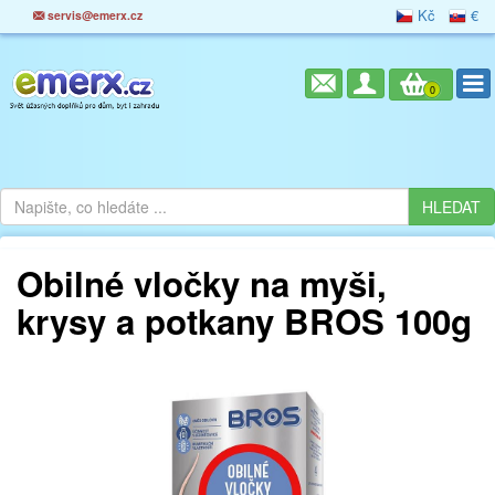
Kč
€
servis@emerx.cz
0
Obilné vločky na myši,
krysy a potkany BROS 100g