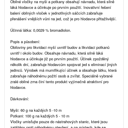
Obilné vločky na myši a potkany obsahují návnadu, která silně
láká hlodavce a účinkuje po prvním použití. Inovativní řešení
balení obilných vloček v jednotlivých sáčcích zabraňuje
přenášení vnějších vůni na jed, což je pro hlodavce přitažlivější.
Účinná látka: 0,0029 % bromadiolon.
Popis a působení:
Obiloviny pro likvidaci myší uvnitř budov a likvidaci potkanů
uvnitř i okolo budov. Obsahuje návnadu, která silně láká
hlodavce a účinkuje již po prvním použití. Účinek zpožděný
několik dní, zabraňuje hlodavcům spojovat jed s eliminací jiných
jedinců. Výrobek má mumifikující účinek a obsahuje látku, která
zabraňuje náhodnému požití osob a zvířat. Speciálně vybrané
zralé obilné zrna činí tento produkt vyjímečně atraktivní pro
hlodavce.
Dávkování:
Myši: 60 g na každých 5 -10 m
Potkani: 100 g na každých 5 - 10 m
Vločky umisťujte pouze do nástrahových stanic, které jsou
zajištěny proti náhodnému otevření, a na místech, kde se