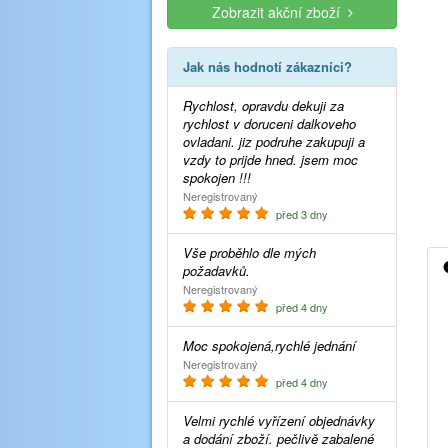
Zobrazit akční zboží
Jak nás hodnotí zákazníci?
Rychlost, opravdu dekuji za
rychlost v doruceni dalkoveho
ovladani. jiz podruhe zakupuji a
vzdy to prijde hned. jsem moc
spokojen !!!
Neregistrovaný
před 3 dny
Vše proběhlo dle mých
požadavků.
Neregistrovaný
před 4 dny
Moc spokojená,rychlé jednání
Neregistrovaný
před 4 dny
Velmi rychlé vyřízení objednávky
a dodání zboží. pečlivě zabalené