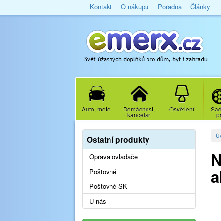
Kontakt
O nákupu
Poradna
Články
Auto, moto
Domácnost,
Osvětlení
Sad
kancelář
p
Ú
Ostatní produkty
N
Oprava ovladače
a
Poštovné
Poštovné SK
U nás