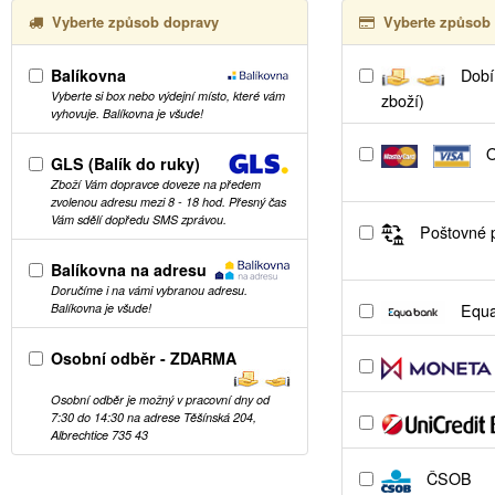
Vyberte způsob dopravy
Vyberte způsob 
Balíkovna
Dobír
Vyberte si box nebo výdejní místo, které vám
zboží)
vyhovuje. Balíkovna je všude!
O
GLS (Balík do ruky)
Zboží Vám dopravce doveze na předem
zvolenou adresu mezi 8 - 18 hod. Přesný čas
Vám sdělí dopředu SMS zprávou.
Poštovné p
Balíkovna na adresu
Doručíme i na vámi vybranou adresu.
Equa
Balíkovna je všude!
Osobní odběr - ZDARMA
Osobní odběr je možný v pracovní dny od
7:30 do 14:30 na adrese Těšínská 204,
Albrechtice 735 43
ČSOB