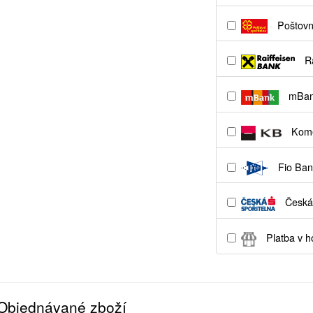
Poštovní
Ra
mBa
Kome
Fio Ban
Česká 
Platba v h
Objednávané zboží