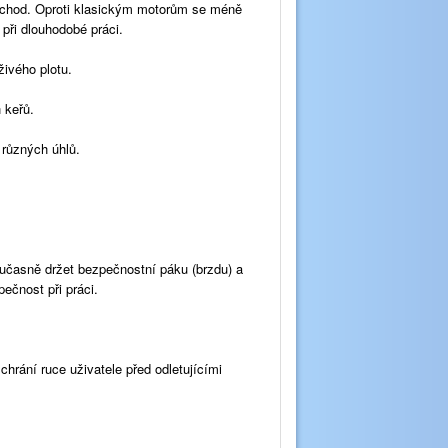
ší chod. Oproti klasickým motorům se méně
při dlouhodobé práci.
živého plotu.
 keřů.
 různých úhlů.
současně držet bezpečnostní páku (brzdu) a
ečnost při práci.
chrání ruce uživatele před odletujícími
.