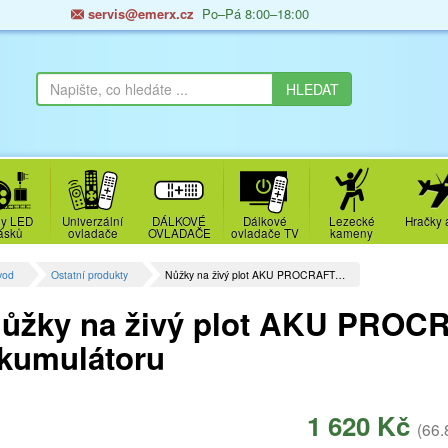
servis@emerx.cz
Po–Pá 8:00–18:00
y LED
Univerzální
DÁLKOVÉ
Dálkové
Lezecké
Hračky 
ásků
ovladače
OVLADAČE
ovladače TV
kameny
vod
Ostatní produkty
Nůžky na živý plot AKU PROCRAFT…
ůžky na živý plot AKU PROC
kumulátoru
1 620 Kč
(66.