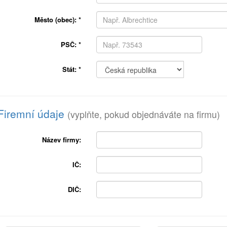
Město (obec):
*
PSČ:
*
Stát:
*
Firemní údaje
(vyplňte, pokud objednáváte na firmu)
Název firmy:
IČ:
DIČ: