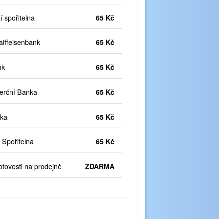
 spořitelna
65 Kč
iffeisenbank
65 Kč
nk
65 Kč
rční Banka
65 Kč
ka
65 Kč
Spořitelna
65 Kč
otovosti na prodejně
ZDARMA