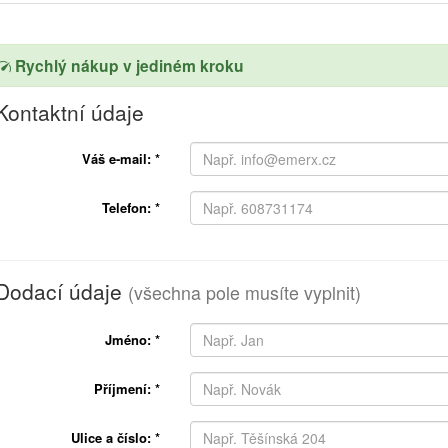
Rychlý nákup v jediném kroku
Kontaktní údaje
Váš e-mail:
*
Telefon:
*
Dodací údaje
(všechna pole musíte vyplnit)
Jméno:
*
Příjmení:
*
Ulice a číslo:
*