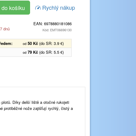
Rychlý nákup
EAN:
6978880181086
 7 dnů
Kód: EMT06696130
předem:
50 Kč
(do SR: 3.9 €)
od
79 Kč
(do SR: 5.5 €)
od
plotů. Díky delší liště a otočné rukojeti
 protiběžné nože zajišťují rychlý, čistý a