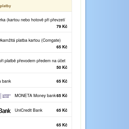
platby
ka (kartou nebo hotově při převzetí
79 Kč
kamžitá platba kartou (Comgate)
65 Kč
ři platbě převodem předem na účet
50 Kč
 bank
65 Kč
MONETA Money bank
65 Kč
UniCredit Bank
65 Kč
65 Kč