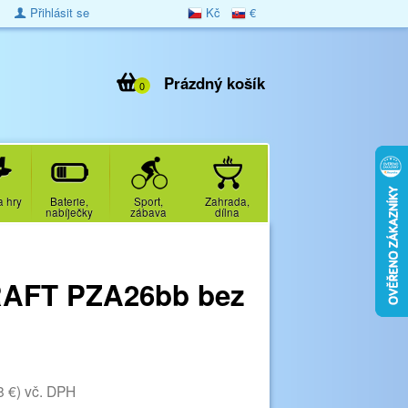
Přihlásit se
Kč
€
Prázdný košík
0
a hry
Baterie,
Sport,
Zahrada,
nabíječky
zábava
dílna
RAFT PZA26bb bez
8 €)
vč. DPH