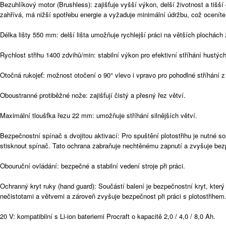
Bezuhlíkový motor (Brushless): zajišťuje vyšší výkon, delší životnost a tiš
zahřívá, má nižší spotřebu energie a vyžaduje minimální údržbu, což oceníte 
Délka lišty 550 mm: delší lišta umožňuje rychlejší práci na větších plochách 
Rychlost střihu 1400 zdvihů/min: stabilní výkon pro efektivní stříhání hustých
Otočná rukojeť: možnost otočení o 90° vlevo i vpravo pro pohodlné stříhání z
Oboustranné protiběžné nože: zajišťují čistý a přesný řez větví.
Maximální tloušťka řezu 22 mm: umožňuje stříhání silnějších větví.
Bezpečnostní spínač s dvojitou aktivací: Pro spuštění plotostřihu je nutné 
stisknout spínač. Tato ochrana zabraňuje nechtěnému zapnutí a zvyšuje bezp
Obouruční ovládání: bezpečné a stabilní vedení stroje při práci.
Ochranný kryt ruky (hand guard): Součástí balení je bezpečnostní kryt, který 
nečistotami a větvemi a zároveň zvyšuje bezpečnost při práci s plotostřihem
20 V: kompatibilní s Li-ion bateriemi Procraft o kapacitě 2,0 / 4,0 / 8,0 Ah.