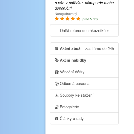
a vše v pořádku. nákup zde mohu
doporučit!
Neregistrovaný
před 5 dny
Další reference zákazníků »
Akční zboží
- zasíláme do 24h
Akční nabídky
Vánoční dárky
Odborná poradna
Soubory ke stažení
Fotogalerie
Články a rady