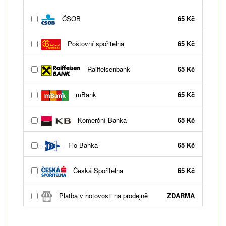
ČSOB
65 Kč
Poštovní spořitelna
65 Kč
Raiffeisenbank
65 Kč
mBank
65 Kč
Komerční Banka
65 Kč
Fio Banka
65 Kč
Česká Spořitelna
65 Kč
Platba v hotovosti na prodejně
ZDARMA