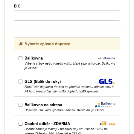
DIČ:
Vyberte způsob dopravy
Balíkovna
Vyberte si box nebo výdejní místo, které vám vyhovuje. Balíkovna
je všude!
GLS (Balík do ruky)
Zboží Vám dopravce doveze na předem zvolenou adresu mezi 8 -
18 hod. Přesný čas Vám sdělí dopředu SMS zprávou.
Balíkovna na adresu
Doručíme i na vámi vybranou adresu. Balíkovna je všude!
Osobní odběr - ZDARMA
Osobní odběr je možný v pracovní dny od 7:30 do 14:30 na
adrese Těšínská 204, Albrechtice 735 43