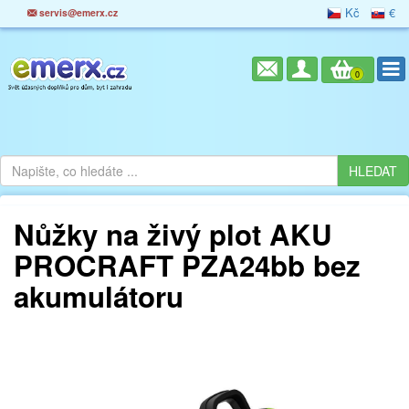
Kč
€
servis@emerx.cz
0
Nůžky na živý plot AKU
PROCRAFT PZA24bb bez
akumulátoru