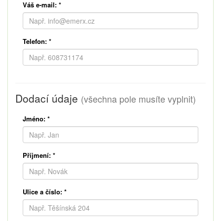
Váš e-mail:
*
Telefon:
*
Dodací údaje
(všechna pole musíte vyplnit)
Jméno:
*
Příjmení:
*
Ulice a číslo:
*