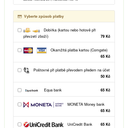
Vyberte způsob platby
Dobírka (kartou nebo hotově při
převzetí zboží)
79 Kč
Okamžitá platba kartou (Comgate)
65 Kč
Poštovné při platbě převodem předem na účet
50 Kč
Equa bank
65 Kč
MONETA Money bank
65 Kč
UniCredit Bank
65 Kč