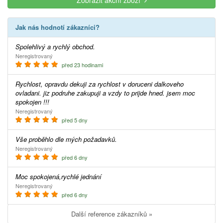
Zobrazit akční zboží
Jak nás hodnotí zákazníci?
Spolehlivý a rychlý obchod.
Neregistrovaný
před 23 hodinami
Rychlost, opravdu dekuji za rychlost v doruceni dalkoveho
ovladani. jiz podruhe zakupuji a vzdy to prijde hned. jsem moc
spokojen !!!
Neregistrovaný
před 5 dny
Vše proběhlo dle mých požadavků.
Neregistrovaný
před 6 dny
Moc spokojená,rychlé jednání
Neregistrovaný
před 6 dny
Další reference zákazníků »