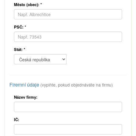
Město (obec):
*
PSČ:
*
Stát:
*
Firemní údaje
(vyplňte, pokud objednáváte na firmu)
Název firmy:
IČ: