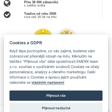
Přes 38 000 zákazníků
z celého světa
Tradice od roku 2006
více než 20 let na trhu
Cookies a GDPR
Když lépe pochopíme, co vás zajímá, budeme vám
zobrazovat přesnější obsah na míru. Kliknutím na
tlačítko "Přijmout vše" dáte společnosti EMERX team
s.r.o. souhlas s využíváním souborů Cookies na účely
personalizace, analýzy a cíleného marketingu. Další
informace o Cookies a úpravu jejich používání
naleznete ve
vlastním nastavení
Přijmout vše
Přijmout nezbytné
Copyright © 2006 - 2026 EMERX team s.r.o., Těšínská 204,