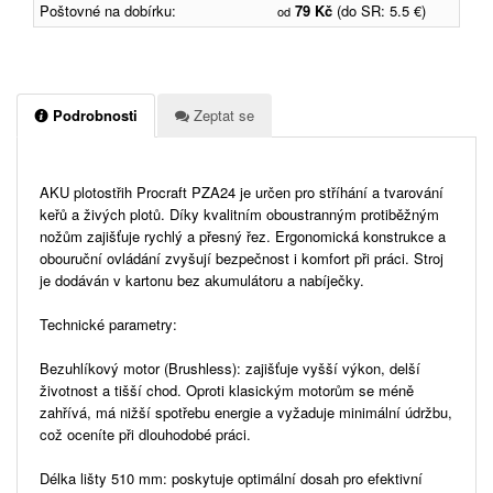
Poštovné na dobírku:
79 Kč
(do SR: 5.5 €)
od
Podrobnosti
Zeptat se
AKU plotostřih Procraft PZA24 je určen pro stříhání a tvarování
keřů a živých plotů. Díky kvalitním oboustranným protiběžným
nožům zajišťuje rychlý a přesný řez. Ergonomická konstrukce a
obouruční ovládání zvyšují bezpečnost i komfort při práci. Stroj
je dodáván v kartonu bez akumulátoru a nabíječky.
Technické parametry:
Bezuhlíkový motor (Brushless): zajišťuje vyšší výkon, delší
životnost a tišší chod. Oproti klasickým motorům se méně
zahřívá, má nižší spotřebu energie a vyžaduje minimální údržbu,
což oceníte při dlouhodobé práci.
Délka lišty 510 mm: poskytuje optimální dosah pro efektivní