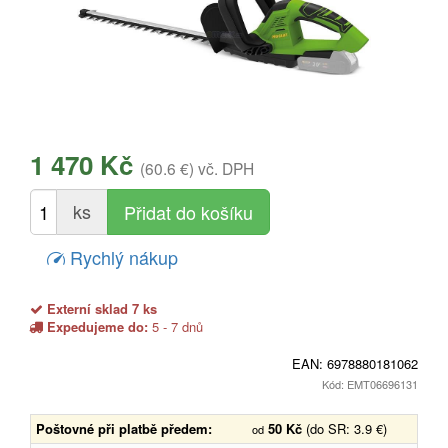
1 470 Kč
(60.6 €)
vč. DPH
ks
Rychlý nákup
Externí sklad 7 ks
Expedujeme do:
5 - 7 dnů
EAN:
6978880181062
Kód: EMT06696131
Poštovné při platbě předem:
50 Kč
(do SR: 3.9 €)
od