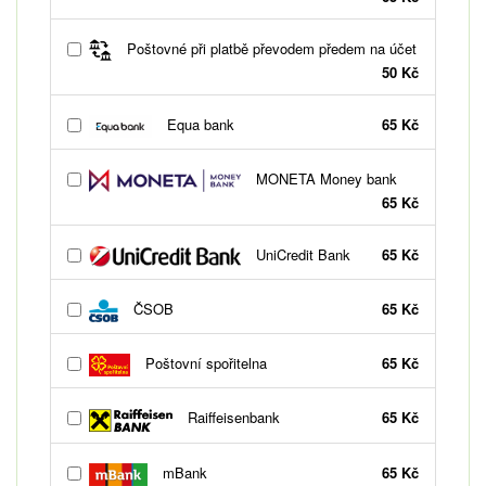
Poštovné při platbě převodem předem na účet
50 Kč
Equa bank
65 Kč
MONETA Money bank
65 Kč
UniCredit Bank
65 Kč
ČSOB
65 Kč
Poštovní spořitelna
65 Kč
Raiffeisenbank
65 Kč
mBank
65 Kč