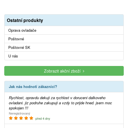
Ostatní produkty
Oprava ovladače
Poštovné
Poštovné SK
U nás
Zobrazit akční zboží
Jak nás hodnotí zákazníci?
Rychlost, opravdu dekuji za rychlost v doruceni dalkoveho
ovladani. jiz podruhe zakupuji a vzdy to prijde hned. jsem moc
spokojen !!!
Neregistrovaný
před 4 dny