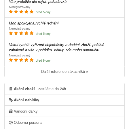
Vše proběhlo dle mých požadavků.
Neregistrovaný
před 5 dny
Moc spokojená,rychlé jednání
Neregistrovaný
před 5 dny
Velmi rychlé vyřízení objednávky a dodání zboží. pečlivě
zabalené a vše v pořádku. nákup zde mohu doporučit!
Neregistrovaný
před 6 dny
Další reference zákazníků »
Akční zboží
- zasíláme do 24h
Akční nabídky
Vánoční dárky
Odborná poradna