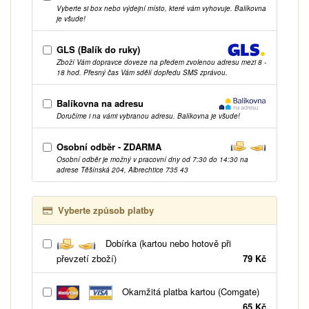
Vyberte si box nebo výdejní místo, které vám vyhovuje. Balíkovna
je všude!
GLS (Balík do ruky)
Zboží Vám dopravce doveze na předem zvolenou adresu mezi 8 -
18 hod. Přesný čas Vám sdělí dopředu SMS zprávou.
Balíkovna na adresu
Doručíme i na vámi vybranou adresu. Balíkovna je všude!
Osobní odběr - ZDARMA
Osobní odběr je možný v pracovní dny od 7:30 do 14:30 na
adrese Těšínská 204, Albrechtice 735 43
Vyberte způsob platby
Dobírka (kartou nebo hotově při
převzetí zboží)
79 Kč
Okamžitá platba kartou (Comgate)
65 Kč