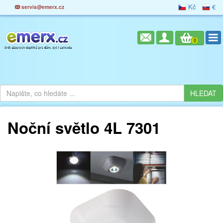
Kč
€
servis@emerx.cz
0
Noční světlo 4L 7301