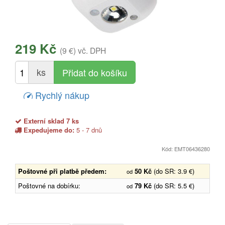
219 Kč
(9 €)
vč. DPH
ks
Rychlý nákup
Externí sklad 7 ks
Expedujeme do:
5 - 7 dnů
Kód: EMT06436280
Poštovné při platbě předem:
50 Kč
(do SR: 3.9 €)
od
Poštovné na dobírku:
79 Kč
(do SR: 5.5 €)
od