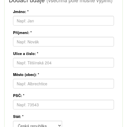
(všechna pole musíte vyplnit)
Jméno:
*
Příjmení:
*
Ulice a číslo:
*
Město (obec):
*
PSČ:
*
Stát:
*