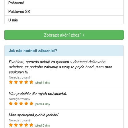
Poštovné
Poštovné SK
U nás
Zobrazit akční zboží
Jak nás hodnotí zákazníci?
Rychlost, opravdu dekuji za rychlost v doruceni dalkoveho
ovladani. jiz podruhe zakupuji a vzdy to prijde hned. jsem moc
spokojen !!!
Neregistrovaný
před 4 dny
Vše proběhlo dle mých požadavků.
Neregistrovaný
před 4 dny
Moc spokojená,rychlé jednání
Neregistrovaný
před 5 dny