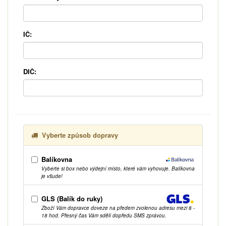
IČ:
DIČ:
Vyberte způsob dopravy
Balíkovna
Vyberte si box nebo výdejní místo, které vám vyhovuje. Balíkovna
je všude!
GLS (Balík do ruky)
Zboží Vám dopravce doveze na předem zvolenou adresu mezi 8 -
18 hod. Přesný čas Vám sdělí dopředu SMS zprávou.