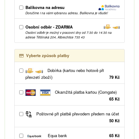
Balíkovna na adresu
Doručíme i na vámi vybranou adresu. Balíkovna je všude!
Osobní odběr - ZDARMA
Osobní odběr je možný v pracovní dny od 7:30 do 14:30 na
adrese Těšínská 204, Albrechtice 735 43
Vyberte způsob platby
Dobírka (kartou nebo hotově při
převzetí zboží)
79 Kč
Okamžitá platba kartou (Comgate)
65 Kč
Poštovné při platbě převodem předem na účet
50 Kč
Equa bank
65 Kč