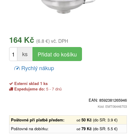
164 Kč
(6.8 €)
vč. DPH
ks
Rychlý nákup
Externí sklad 1 ks
Expedujeme do:
5 - 7 dnů
EAN:
8592381265946
Kód: EMT06446703
Poštovné při platbě předem:
50 Kč
(do SR: 3.9 €)
od
Poštovné na dobírku:
79 Kč
(do SR: 5.5 €)
od