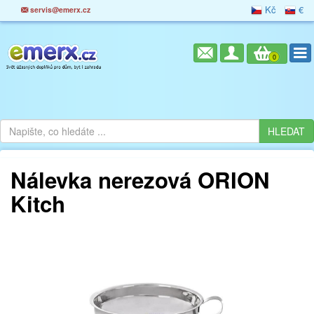
Kč
€
servis@emerx.cz
0
Nálevka nerezová ORION
Kitch