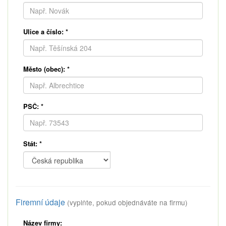
Ulice a číslo:
*
Město (obec):
*
PSČ:
*
Stát:
*
Firemní údaje
(vyplňte, pokud objednáváte na firmu)
Název firmy: