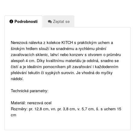
Podrobnosti
Zeptat se
Nerezová nálevka z kolekce KITCH s praktickým uchem a
širokým hrdlem slouží ke snadnému a rychlému plnění
zavařovacích sklenic, lahví nebo konzerv s otvorem o průměru
alespoň 4 cm. Díky kvalitnímu materiálu je odolná, snadno se
čistí a je ideálním pomocníkem při zavařování i každodenním
přelévání tekutin či sypkých surovin. Je vhodná do myčky
nádobí.
Technické parametry:
Materiál: nerezová ocel
Rozměry: pr. 12,8 cm, vn. pr. 3,8 cm, v. 5,7 cm, š. s uchem 15
cm