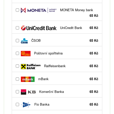
MONETA Money bank
65 Kč
UniCredit Bank
65 Kč
ČSOB
65 Kč
Poštovní spořitelna
65 Kč
Raiffeisenbank
65 Kč
mBank
65 Kč
Komerční Banka
65 Kč
Fio Banka
65 Kč