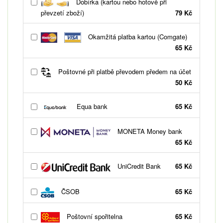
Dobírka (kartou nebo hotově při
převzetí zboží)
79 Kč
Okamžitá platba kartou (Comgate)
65 Kč
Poštovné při platbě převodem předem na účet
50 Kč
Equa bank
65 Kč
MONETA Money bank
65 Kč
UniCredit Bank
65 Kč
ČSOB
65 Kč
Poštovní spořitelna
65 Kč