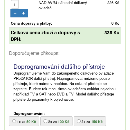
NAD AVR4 náhradní dálkový
336 Kč
ovladač
Cena dopravy a platby:
0 Kč
Celková cena zboží a dopravy s
336 Kč
DPH:
Doporučujeme přikoupit:
Doprogramování dalšího přístroje
Doprogramujeme Vám do zakoupeného dálkového ovladače
PReDATOR další přístroj. Naprogramovat můžeme pouze
přístroje, které máme v nabídce. Na ostatní přístroje se
zeptejte. Budete tak moci tímto ovladačem ovládat najednou
například TV a SAT nebo DVD a TV. Model dalšího přístroje
připište do poznámky k objednávce.
Doprogramování:
1x za
50 Kč
2x za
100 Kč
3x za
150 Kč