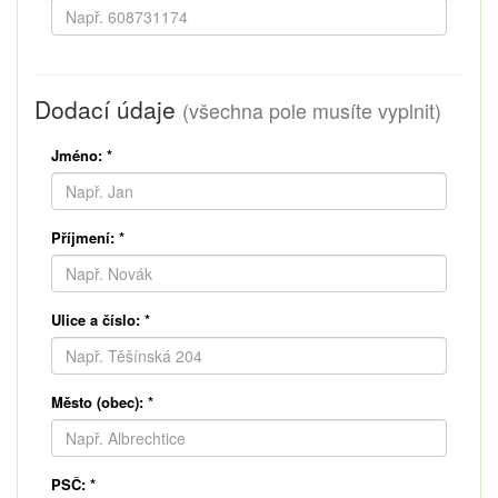
Dodací údaje
(všechna pole musíte vyplnit)
Jméno:
*
Příjmení:
*
Ulice a číslo:
*
Město (obec):
*
PSČ:
*