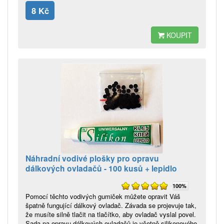
8 Kč
KOUPIT
Náhradní vodivé plošky pro opravu
dálkových ovladačů - 100 kusů + lepidlo
100%
Pomocí těchto vodivých gumiček můžete opravit Váš
špatně fungující dálkový ovladač. Závada se projevuje tak,
že musíte silně tlačit na tlačítko, aby ovladač vyslal povel.
Sada na opravu dálkových ovladačů je včetně silikonového