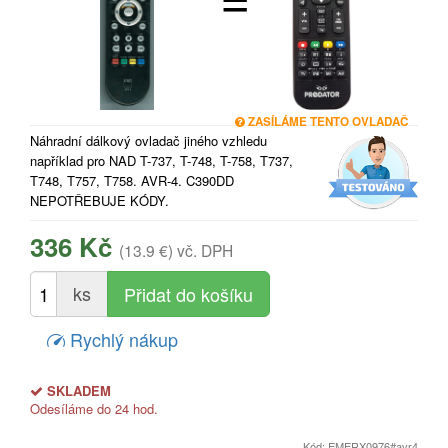
ZASÍLÁME TENTO OVLADAČ
Náhradní dálkový ovladač jiného vzhledu
například pro NAD T-737, T-748, T-758, T737,
T748, T757, T758. AVR-4. C390DD
NEPOTŘEBUJE KÓDY.
336 Kč
(13.9 €)
vč. DPH
ks
Rychlý nákup
SKLADEM
Odesíláme do 24 hod.
Kód: EMERX0976#avr4