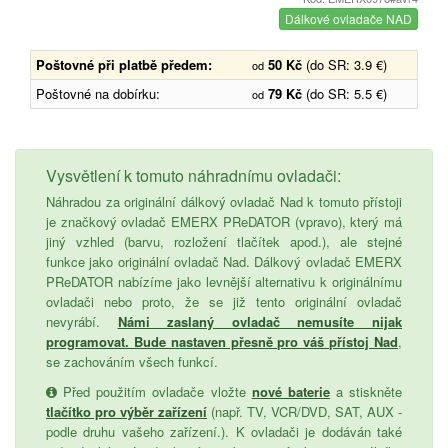
Dálkové ovladače NAD
Poštovné při platbě předem:
50 Kč
(do SR: 3.9 €)
od
Poštovné na dobírku:
79 Kč
(do SR: 5.5 €)
od
Vysvětlení k tomuto náhradnímu ovladači:
Náhradou za originální dálkový ovladač Nad k tomuto přístoji
je značkový ovladač EMERX PReDATOR (vpravo), který má
jiný vzhled (barvu, rozložení tlačítek apod.), ale stejné
funkce jako originální ovladač Nad. Dálkový ovladač EMERX
PReDATOR nabízíme jako levnější alternativu k originálnímu
ovladači nebo proto, že se již tento originální ovladač
nevyrábí.
Námi zaslaný ovladač nemusíte nijak
programovat. Bude nastaven přesně pro váš přístoj Nad
,
se zachováním všech funkcí.
Před použitím ovladače vložte
nové baterie
a stiskněte
tlačítko pro výběr zařízení
(např. TV, VCR/DVD, SAT, AUX -
podle druhu vašeho zařízení.). K ovladači je dodáván také