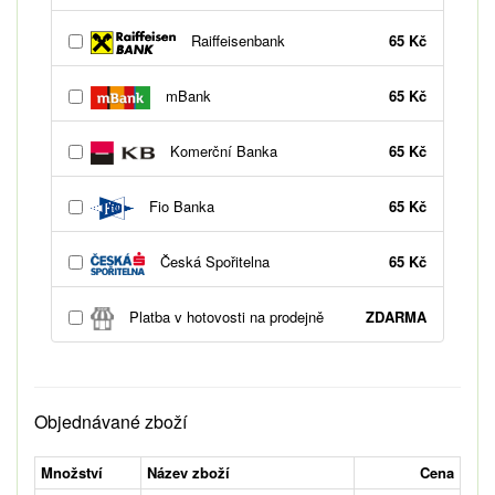
Raiffeisenbank
65 Kč
mBank
65 Kč
Komerční Banka
65 Kč
Fio Banka
65 Kč
Česká Spořitelna
65 Kč
Platba v hotovosti na prodejně
ZDARMA
Objednávané zboží
Množství
Název zboží
Cena