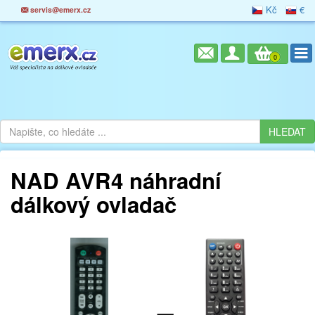
Kč
€
servis@emerx.cz
0
NAD AVR4 náhradní
dálkový ovladač
=