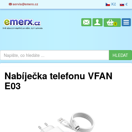
Kč
€
servis@emerx.cz
0
Nabíječka telefonu VFAN
E03