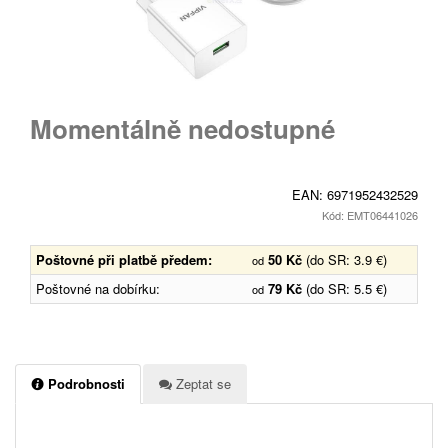
Momentálně nedostupné
EAN:
6971952432529
Kód: EMT06441026
Poštovné při platbě předem:
50 Kč
(do SR: 3.9 €)
od
Poštovné na dobírku:
79 Kč
(do SR: 5.5 €)
od
Podrobnosti
Zeptat se