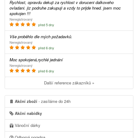
Rychlost, opravdu dekuji za rychlost v doruceni dalkoveho
ovladani. jiz podruhe zakupuji a vzdy to prijde hned. jsem moc
spokojen !!!
Neregistrovaný
před 5 dny
Vše proběhlo dle mých požadavků.
Neregistrovaný
před 6 dny
Moc spokojená,rychlé jednání
Neregistrovaný
před 6 dny
Další reference zákazníků »
Akční zboží
- zasíláme do 24h
Akční nabídky
Vánoční dárky
Odborná poradna