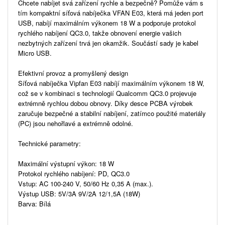
Chcete nabíjet svá zařízení rychle a bezpečně? Pomůže vám s
tím kompaktní síťová nabíječka VFAN E03, která má jeden port
USB, nabíjí maximálním výkonem 18 W a podporuje protokol
rychlého nabíjení QC3.0, takže obnovení energie vašich
nezbytných zařízení trvá jen okamžik. Součástí sady je kabel
Micro USB.
Efektivní provoz a promyšlený design
Síťová nabíječka Vipfan E03 nabíjí maximálním výkonem 18 W,
což se v kombinaci s technologií Qualcomm QC3.0 projevuje
extrémně rychlou dobou obnovy. Díky desce PCBA výrobek
zaručuje bezpečné a stabilní nabíjení, zatímco použité materiály
(PC) jsou nehořlavé a extrémně odolné.
Technické parametry:
Maximální výstupní výkon: 18 W
Protokol rychlého nabíjení: PD, QC3.0
Vstup: AC 100-240 V, 50/60 Hz 0,35 A (max.).
Výstup USB: 5V/3A 9V/2A 12/1,5A (18W)
Barva: Bílá