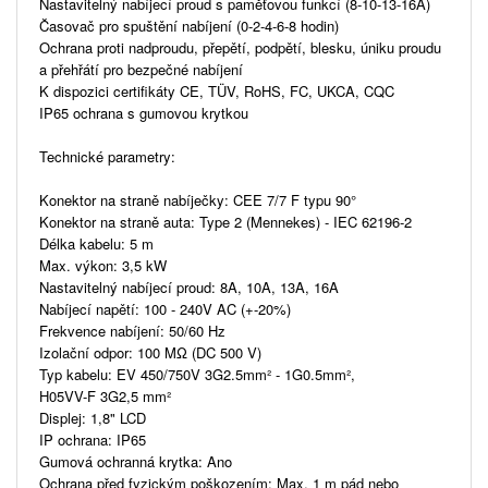
Nastavitelný nabíjecí proud s paměťovou funkcí (8-10-13-16A)
Časovač pro spuštění nabíjení (0-2-4-6-8 hodin)
Ochrana proti nadproudu, přepětí, podpětí, blesku, úniku proudu
a přehřátí pro bezpečné nabíjení
K dispozici certifikáty CE, TÜV, RoHS, FC, UKCA, CQC
IP65 ochrana s gumovou krytkou
Technické parametry:
Konektor na straně nabíječky: CEE 7/7 F typu 90°
Konektor na straně auta: Type 2 (Mennekes) - IEC 62196-2
Délka kabelu: 5 m
Max. výkon: 3,5 kW
Nastavitelný nabíjecí proud: 8A, 10A, 13A, 16A
Nabíjecí napětí: 100 - 240V AC (+-20%)
Frekvence nabíjení: 50/60 Hz
Izolační odpor: 100 MΩ (DC 500 V)
Typ kabelu: EV 450/750V 3G2.5mm² - 1G0.5mm²,
H05VV-F 3G2,5 mm²
Displej: 1,8" LCD
IP ochrana: IP65
Gumová ochranná krytka: Ano
Ochrana před fyzickým poškozením: Max. 1 m pád nebo