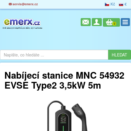
Kč
€
servis@emerx.cz
0
Nabíjecí stanice MNC 54932
EVSE Type2 3,5kW 5m