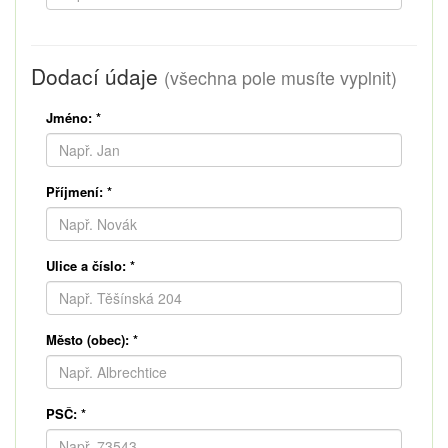
Dodací údaje
(všechna pole musíte vyplnit)
Jméno:
*
Příjmení:
*
Ulice a číslo:
*
Město (obec):
*
PSČ:
*