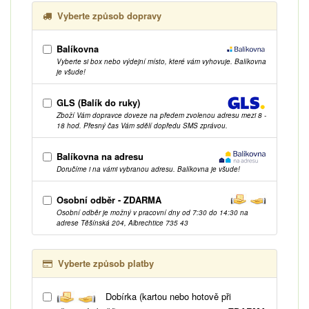
Vyberte způsob dopravy
Balíkovna
Vyberte si box nebo výdejní místo, které vám vyhovuje. Balíkovna
je všude!
GLS (Balík do ruky)
Zboží Vám dopravce doveze na předem zvolenou adresu mezi 8 -
18 hod. Přesný čas Vám sdělí dopředu SMS zprávou.
Balíkovna na adresu
Doručíme i na vámi vybranou adresu. Balíkovna je všude!
Osobní odběr - ZDARMA
Osobní odběr je možný v pracovní dny od 7:30 do 14:30 na
adrese Těšínská 204, Albrechtice 735 43
Vyberte způsob platby
Dobírka (kartou nebo hotově při