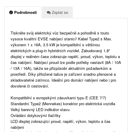
Podrobnosti
Zeptat se
Tiskněte svůj elektrický vůz bezpečně a pohodlně s touto
vysoce kvalitní EVSE nabíjecí stanicí! Kabel Type2 s Max.
výkonem 1 x 16A, 3.5 kW je kompatibilní s většinou
elektrických a plug-in hybridních vozidel. Zabudovaný 1,8"
displej v reálném čase zobrazuje napětí, proud, výkon, teplotu a
čas nabíjení. Nabíjecí proud lze podle potřeby nastavit (8A / 10A
/ 13A / 16A), takže se přizpůsobí aktuálním požadavkům a
prostředí. Díky přiložené tašce je zařízení snadno přenosné a
skladovatelné zatímco. Ideální pro domácí nabíjení nebo i pro
dovolené či cestování.
Kompatibilní s evropskými zásuvkami typu E (CEE 7/7)
Standardní Type2 (Mennekes) konektor pro elektrická vozidla
Velký barevný LED indikátor stavu
Ovládání dotykovými tlačítky
LCD displej zobrazující proud, napětí, výkon, teplotu a čas
nabíjení