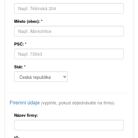
Město (obec):
*
PSČ:
*
Stát:
*
Firemní údaje
(vyplňte, pokud objednáváte na firmu)
Název firmy:
IČ: