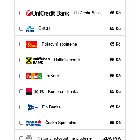
UniCredit Bank
65 Kč
ČSOB
65 Kč
Poštovní spořitelna
65 Kč
Raiffeisenbank
65 Kč
mBank
65 Kč
Komerční Banka
65 Kč
Fio Banka
65 Kč
Česká Spořitelna
65 Kč
Platba v hotovosti na prodejně
ZDARMA