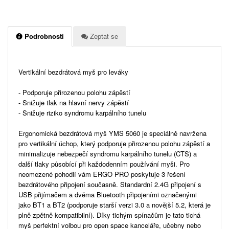
Podrobnosti
Zeptat se
Vertikální bezdrátová myš pro leváky
- Podporuje přirozenou polohu zápěstí
- Snižuje tlak na hlavní nervy zápěstí
- Snižuje riziko syndromu karpálního tunelu
Ergonomická bezdrátová myš YMS 5060 je speciálně navržena
pro vertikální úchop, který podporuje přirozenou polohu zápěstí a
minimalizuje nebezpečí syndromu karpálního tunelu (CTS) a
další tlaky působící při každodenním používání myši. Pro
neomezené pohodlí vám ERGO PRO poskytuje 3 řešení
bezdrátového připojení současně. Standardní 2.4G připojení s
USB přijímačem a dvěma Bluetooth připojeními označenými
jako BT1 a BT2 (podporuje starší verzi 3.0 a novější 5.2, která je
plně zpětně kompatibilní). Díky tichým spínačům je tato tichá
myš perfektní volbou pro open space kanceláře, učebny nebo