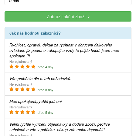
U nás
Zobrazit akční zboží
Jak nás hodnotí zákazníci?
Rychlost, opravdu dekuji za rychlost v doruceni dalkoveho
ovladani. jiz podruhe zakupuji a vzdy to prijde hned. jsem moc
spokojen !!!
Neregistrovaný
před 4 dny
Vše proběhlo dle mých požadavků.
Neregistrovaný
před 5 dny
Moc spokojená,rychlé jednání
Neregistrovaný
před 5 dny
Velmi rychlé vyřízení objednávky a dodání zboží. pečlivě
zabalené a vše v pořádku. nákup zde mohu doporučit!
Neregistrovaný