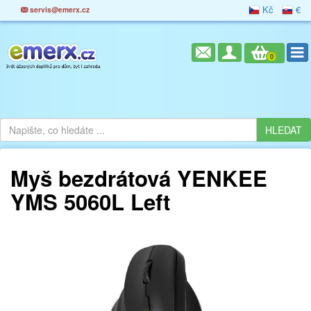
Kč
€
servis@emerx.cz
0
Myš bezdrátová YENKEE
YMS 5060L Left