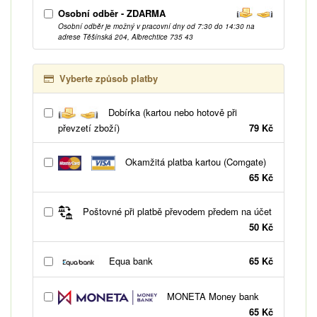
Osobní odběr - ZDARMA
Osobní odběr je možný v pracovní dny od 7:30 do 14:30 na
adrese Těšínská 204, Albrechtice 735 43
Vyberte způsob platby
Dobírka (kartou nebo hotově při
převzetí zboží)
79 Kč
Okamžitá platba kartou (Comgate)
65 Kč
Poštovné při platbě převodem předem na účet
50 Kč
Equa bank
65 Kč
MONETA Money bank
65 Kč