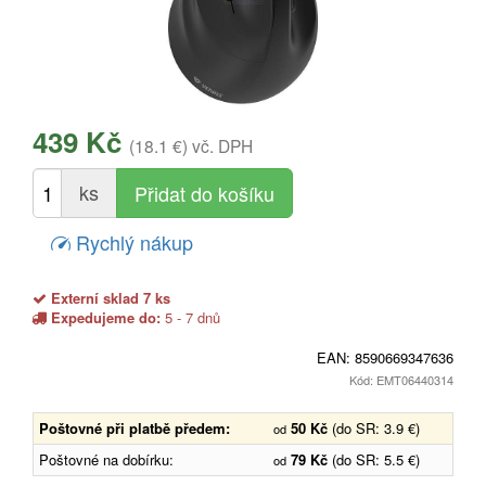
439 Kč
(18.1 €)
vč. DPH
ks
Rychlý nákup
Externí sklad 7 ks
Expedujeme do:
5 - 7 dnů
EAN:
8590669347636
Kód: EMT06440314
Poštovné při platbě předem:
50 Kč
(do SR: 3.9 €)
od
Poštovné na dobírku:
79 Kč
(do SR: 5.5 €)
od