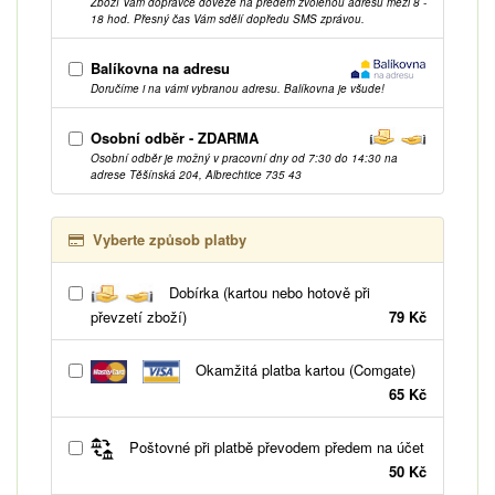
Zboží Vám dopravce doveze na předem zvolenou adresu mezi 8 -
18 hod. Přesný čas Vám sdělí dopředu SMS zprávou.
Balíkovna na adresu
Doručíme i na vámi vybranou adresu. Balíkovna je všude!
Osobní odběr - ZDARMA
Osobní odběr je možný v pracovní dny od 7:30 do 14:30 na
adrese Těšínská 204, Albrechtice 735 43
Vyberte způsob platby
Dobírka (kartou nebo hotově při
převzetí zboží)
79 Kč
Okamžitá platba kartou (Comgate)
65 Kč
Poštovné při platbě převodem předem na účet
50 Kč