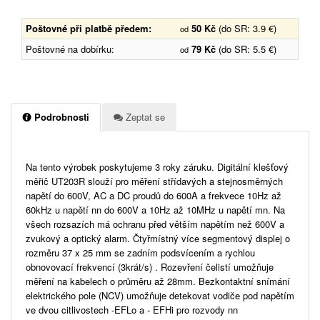
Poštovné při platbě předem:
50 Kč
(do SR: 3.9 €)
od
Poštovné na dobírku:
79 Kč
(do SR: 5.5 €)
od
Podrobnosti
Zeptat se
Na tento výrobek poskytujeme 3 roky záruku. Digitální klešťový
měřič UT203R slouží pro měření střídavých a stejnosměrných
napětí do 600V, AC a DC proudů do 600A a frekvece 10Hz až
60kHz u napětí nn do 600V a 10Hz až 10MHz u napětí mn. Na
všech rozsazích má ochranu před větším napětím než 600V a
zvukový a optický alarm. Čtyřmístný více segmentový displej o
rozměru 37 x 25 mm se zadním podsvícením a rychlou
obnovovací frekvencí (3krát/s) . Rozevření čelistí umožňuje
měření na kabelech o průměru až 28mm. Bezkontaktní snímání
elektrického pole (NCV) umožňuje detekovat vodiče pod napětím
ve dvou citlivostech -EFLo a - EFHi pro rozvody nn