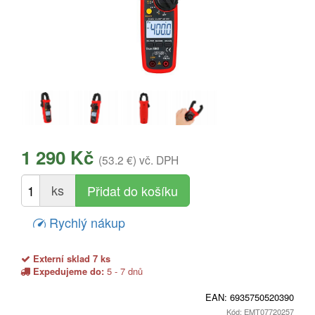
1 290 Kč
(53.2 €)
vč. DPH
ks
Rychlý nákup
Externí sklad 7 ks
Expedujeme do:
5 - 7 dnů
EAN:
6935750520390
Kód: EMT07720257