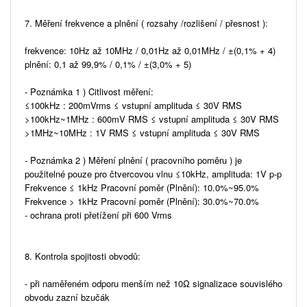
7. Měření frekvence a plnění ( rozsahy /rozlišení / přesnost ):
frekvence: 10Hz až 10MHz / 0,01Hz až 0,01MHz / ±(0,1% + 4)
plnění: 0,1 až 99,9% / 0,1% / ±(3,0% + 5)
- Poznámka 1 ) Citlivost měření:
≤100kHz : 200mVrms ≤ vstupní amplituda ≤ 30V RMS
>100kHz~1MHz : 600mV RMS ≤ vstupní amplituda ≤ 30V RMS
>1MHz~10MHz : 1V RMS ≤ vstupní amplituda ≤ 30V RMS
- Poznámka 2 ) Měření plnění ( pracovního poměru ) je
použitelné pouze pro čtvercovou vlnu ≤10kHz, amplituda: 1V p-p
Frekvence ≤ 1kHz Pracovní poměr (Plnění): 10.0%~95.0%
Frekvence > 1kHz Pracovní poměr (Plnění): 30.0%~70.0%
- ochrana proti přetížení při 600 Vrms
8. Kontrola spojitosti obvodů:
- při naměřeném odporu menším než 10Ω signalizace souvislého
obvodu zazní bzučák