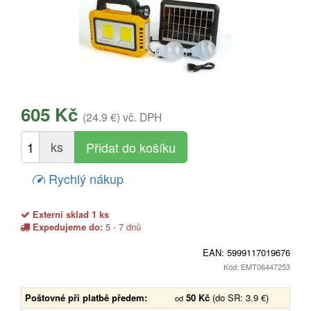
605 Kč
(24.9 €)
vč. DPH
ks
Rychlý nákup
Externí sklad 1 ks
Expedujeme do:
5 - 7 dnů
EAN:
5999117019676
Kód: EMT06447253
Poštovné při platbě předem:
50 Kč
(do SR: 3.9 €)
od