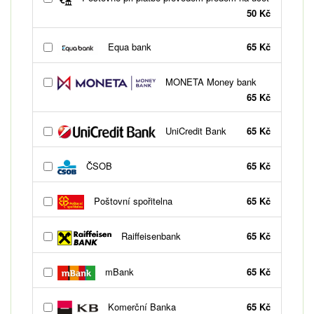
50 Kč
Equa bank
65 Kč
MONETA Money bank
65 Kč
UniCredit Bank
65 Kč
ČSOB
65 Kč
Poštovní spořitelna
65 Kč
Raiffeisenbank
65 Kč
mBank
65 Kč
Komerční Banka
65 Kč