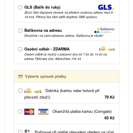
GLS (Balík do ruky)
Zboží Vám dopravce doveze na předem zvolenou adresu mezi 8 -
18 hod. Přesný čas Vám sdělí dopředu SMS zprávou.
Balíkovna na adresu
Doručíme i na vámi vybranou adresu. Balíkovna je všude!
Osobní odběr - ZDARMA
Osobní odběr je možný v pracovní dny od 7:30 do 14:30 na
adrese Těšínská 204, Albrechtice 735 43
Vyberte způsob platby
Dobírka (kartou nebo hotově při
převzetí zboží)
79 Kč
Okamžitá platba kartou (Comgate)
65 Kč
Poštovné při platbě převodem předem na účet