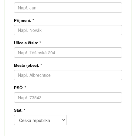
Příjmení:
*
Ulice a číslo:
*
Město (obec):
*
PSČ:
*
Stát:
*