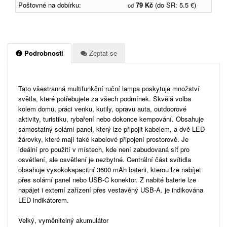
Poštovné na dobírku:
79 Kč
(do SR: 5.5 €)
od
Podrobnosti
Zeptat se
Tato všestranná multifunkční ruční lampa poskytuje množství
světla, které potřebujete za všech podmínek. Skvělá volba
kolem domu, práci venku, kutily, opravu auta, outdoorové
aktivity, turistiku, rybaření nebo dokonce kempování. Obsahuje
samostatný solární panel, který lze připojit kabelem, a dvě LED
žárovky, které mají také kabelové připojení prostorově. Je
ideální pro použití v místech, kde není zabudovaná síť pro
osvětlení, ale osvětlení je nezbytné. Centrální část svítidla
obsahuje vysokokapacitní 3600 mAh baterii, kterou lze nabíjet
přes solární panel nebo USB-C konektor. Z nabité baterie lze
napájet i externí zařízení přes vestavěný USB-A. je indikována
LED indikátorem.
Velký, vyměnitelný akumulátor