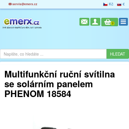
Kč
€
servis@emerx.cz
0
Multifunkční ruční svítilna
se solárním panelem
PHENOM 18584