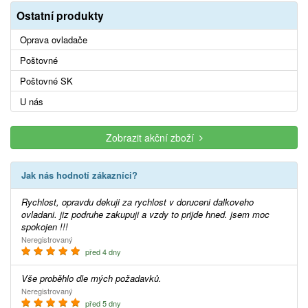
Ostatní produkty
Oprava ovladače
Poštovné
Poštovné SK
U nás
Zobrazit akční zboží
Jak nás hodnotí zákazníci?
Rychlost, opravdu dekuji za rychlost v doruceni dalkoveho
ovladani. jiz podruhe zakupuji a vzdy to prijde hned. jsem moc
spokojen !!!
Neregistrovaný
před 4 dny
Vše proběhlo dle mých požadavků.
Neregistrovaný
před 5 dny