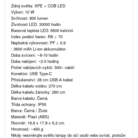
Zdroj světla: XPE + COB LED
Výkon: 10 W
Svítivost: 800 lumen
Životnost LED: 30000 hodin
Barevná teplota LED: 6500 kelvinů
Index podání barev: RA > 70
Neplodná výkonnost: PF > 0,9
: 3600 mAh Li-ion akkumulátor
Doba svícení: ~8-10 hodin
Doba nabíjení: ~2-3 hodiny
Počet nabíjecích cyklů: 500+ nabití
Konektor: USB Type-C
Příslušenství: 28 cm USB-A kabel
Délka kabelu soláru: 270 cm
Délka kabelu žárovky: 260 cm
Barva kabelu: Černá
Třída ochrany: IP55
Barva: Černá / Žlutá
Materiál: Plast (ABS)
Rozměr: 19,6 x 17,8 x 6,2 cm
Hmotnost: ~450 g
Nikdy nesměrujte světlo lampy do očí osob nebo svírat, protože