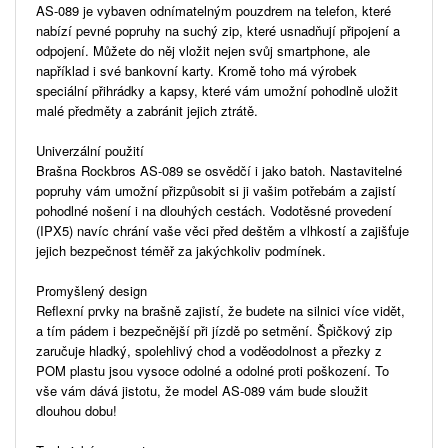
AS-089 je vybaven odnímatelným pouzdrem na telefon, které
nabízí pevné popruhy na suchý zip, které usnadňují připojení a
odpojení. Můžete do něj vložit nejen svůj smartphone, ale
například i své bankovní karty. Kromě toho má výrobek
speciální přihrádky a kapsy, které vám umožní pohodlně uložit
malé předměty a zabránit jejich ztrátě.
Univerzální použití
Brašna Rockbros AS-089 se osvědčí i jako batoh. Nastavitelné
popruhy vám umožní přizpůsobit si ji vašim potřebám a zajistí
pohodlné nošení i na dlouhých cestách. Vodotěsné provedení
(IPX5) navíc chrání vaše věci před deštěm a vlhkostí a zajišťuje
jejich bezpečnost téměř za jakýchkoliv podmínek.
Promyšlený design
Reflexní prvky na brašně zajistí, že budete na silnici více vidět,
a tím pádem i bezpečnější při jízdě po setmění. Špičkový zip
zaručuje hladký, spolehlivý chod a voděodolnost a přezky z
POM plastu jsou vysoce odolné a odolné proti poškození. To
vše vám dává jistotu, že model AS-089 vám bude sloužit
dlouhou dobu!