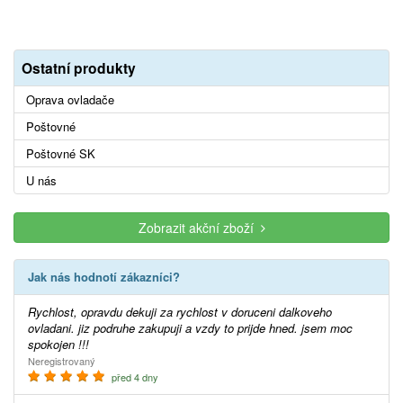
Ostatní produkty
Oprava ovladače
Poštovné
Poštovné SK
U nás
Zobrazit akční zboží
Jak nás hodnotí zákazníci?
Rychlost, opravdu dekuji za rychlost v doruceni dalkoveho
ovladani. jiz podruhe zakupuji a vzdy to prijde hned. jsem moc
spokojen !!!
Neregistrovaný
před 4 dny