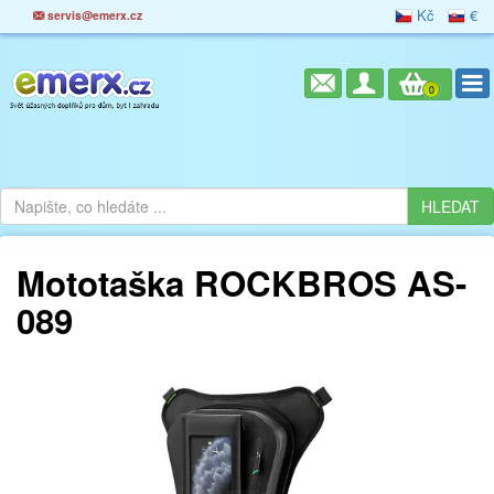
Kč
€
servis@emerx.cz
0
Mototaška ROCKBROS AS-
089