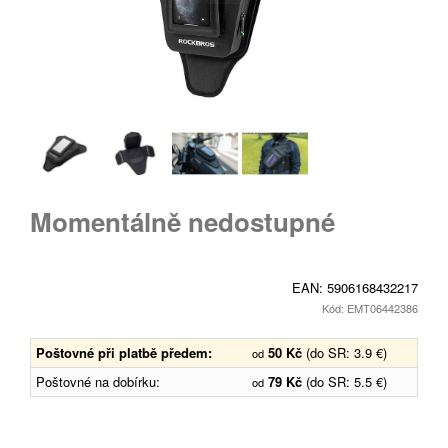
Momentálně nedostupné
EAN:
5906168432217
Kód: EMT06442386
Poštovné při platbě předem:
50 Kč
(do SR: 3.9 €)
od
Poštovné na dobírku:
79 Kč
(do SR: 5.5 €)
od