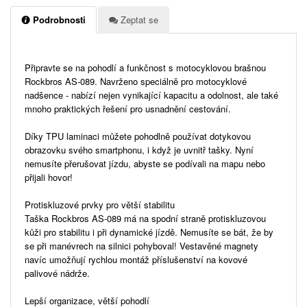
Podrobnosti
Zeptat se
Připravte se na pohodlí a funkčnost s motocyklovou brašnou
Rockbros AS-089. Navrženo speciálně pro motocyklové
nadšence - nabízí nejen vynikající kapacitu a odolnost, ale také
mnoho praktických řešení pro usnadnění cestování.
Díky TPU laminaci můžete pohodlně používat dotykovou
obrazovku svého smartphonu, i když je uvnitř tašky. Nyní
nemusíte přerušovat jízdu, abyste se podívali na mapu nebo
přijali hovor!
Protiskluzové prvky pro větší stabilitu
Taška Rockbros AS-089 má na spodní straně protiskluzovou
kůži pro stabilitu i při dynamické jízdě. Nemusíte se bát, že by
se při manévrech na silnici pohyboval! Vestavěné magnety
navíc umožňují rychlou montáž příslušenství na kovové
palivové nádrže.
Lepší organizace, větší pohodlí