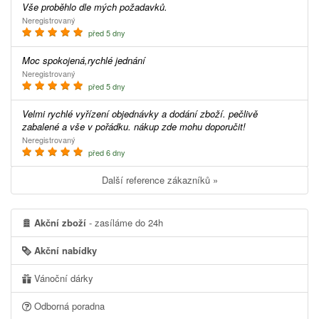
Vše proběhlo dle mých požadavků.
Neregistrovaný
před 5 dny
Moc spokojená,rychlé jednání
Neregistrovaný
před 5 dny
Velmi rychlé vyřízení objednávky a dodání zboží. pečlivě
zabalené a vše v pořádku. nákup zde mohu doporučit!
Neregistrovaný
před 6 dny
Další reference zákazníků »
Akční zboží
- zasíláme do 24h
Akční nabídky
Vánoční dárky
Odborná poradna