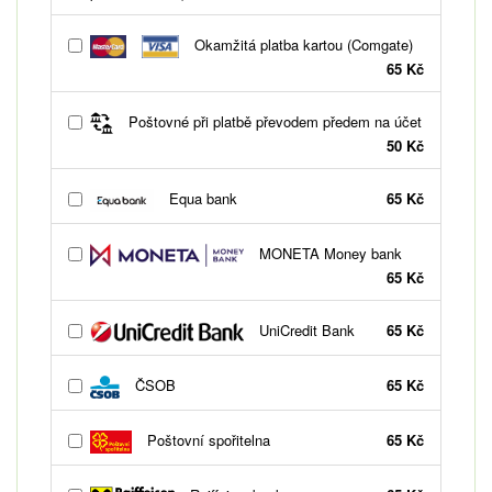
Okamžitá platba kartou (Comgate)
65 Kč
Poštovné při platbě převodem předem na účet
50 Kč
Equa bank
65 Kč
MONETA Money bank
65 Kč
UniCredit Bank
65 Kč
ČSOB
65 Kč
Poštovní spořitelna
65 Kč