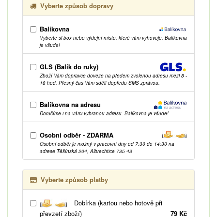
Vyberte způsob dopravy
Balíkovna
Vyberte si box nebo výdejní místo, které vám vyhovuje. Balíkovna
je všude!
GLS (Balík do ruky)
Zboží Vám dopravce doveze na předem zvolenou adresu mezi 8 -
18 hod. Přesný čas Vám sdělí dopředu SMS zprávou.
Balíkovna na adresu
Doručíme i na vámi vybranou adresu. Balíkovna je všude!
Osobní odběr - ZDARMA
Osobní odběr je možný v pracovní dny od 7:30 do 14:30 na
adrese Těšínská 204, Albrechtice 735 43
Vyberte způsob platby
Dobírka (kartou nebo hotově při
převzetí zboží)
79 Kč