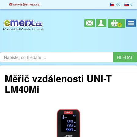
Kč
€
servis@emerx.cz
0
Měřič vzdálenosti UNI-T
LM40Mi