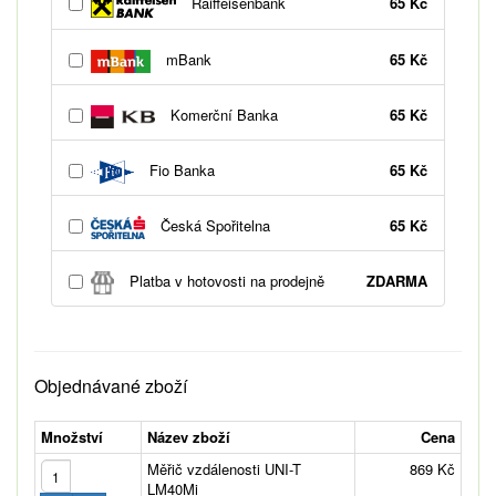
Raiffeisenbank
65 Kč
mBank
65 Kč
Komerční Banka
65 Kč
Fio Banka
65 Kč
Česká Spořitelna
65 Kč
Platba v hotovosti na prodejně
ZDARMA
Objednávané zboží
Množství
Název zboží
Cena
Měřič vzdálenosti UNI-T
869 Kč
LM40Mi