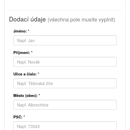
Dodací údaje
(všechna pole musíte vyplnit)
Jméno:
*
Příjmení:
*
Ulice a číslo:
*
Město (obec):
*
PSČ:
*