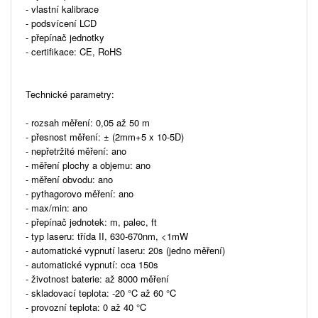
- vlastní kalibrace
- podsvícení LCD
- přepínač jednotky
- certifikace: CE, RoHS
Technické parametry:
- rozsah měření: 0,05 až 50 m
- přesnost měření: ± (2mm+5 x 10-5D)
- nepřetržité měření: ano
- měření plochy a objemu: ano
- měření obvodu: ano
- pythagorovo měření: ano
- max/min: ano
- přepínač jednotek: m, palec, ft
- typ laseru: třída II, 630-670nm, <1mW
- automatické vypnutí laseru: 20s (jedno měření)
- automatické vypnutí: cca 150s
- životnost baterie: až 8000 měření
- skladovací teplota: -20 °C až 60 °C
- provozní teplota: 0 až 40 °C