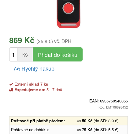
869 Kč
(35.8 €)
vč. DPH
ks
Rychlý nákup
Externí sklad 7 ks
Expedujeme do:
5 - 7 dnů
EAN:
6935750540855
Kód: EMT06693452
Poštovné při platbě předem:
50 Kč
(do SR: 3.9 €)
od
Poštovné na dobírku:
79 Kč
(do SR: 5.5 €)
od