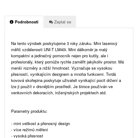
Podrobnosti
Zeptat se
Na tento výrobek poskytujeme 3 roky záruku. Mini laserový
měřič vzdálenosti UNI-T LM40i. Mini dálkoměr je malý
kompaktní a jedinečný pomocník nejen pro kutily, ale i
profesionály, který pomůže rychle zaměřit jakýkoliv prostor. Má
menší rozměry a nižší hmotnost. Vyznačuje se vysokou
přesností, vynikajícím designem a mnoha funkcemi. Tvrdá
kovová skořepina poskytuje uživateli vynikající pocit držení a
lze ji použít v drsnějším prostředí. Je široce používán ve
venkovních dekoracích, inženýrských projektech atd.
Parametry produktu:
- mini velikost a přenosný design
- více režimů měření
- vysoká přesnost