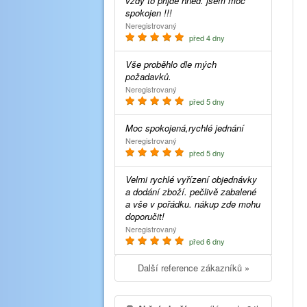
vzdy to prijde hned. jsem moc
spokojen !!!
Neregistrovaný
před 4 dny
Vše proběhlo dle mých
požadavků.
Neregistrovaný
před 5 dny
Moc spokojená,rychlé jednání
Neregistrovaný
před 5 dny
Velmi rychlé vyřízení objednávky
a dodání zboží. pečlivě zabalené
a vše v pořádku. nákup zde mohu
doporučit!
Neregistrovaný
před 6 dny
Další reference zákazníků »