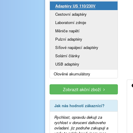
Adaptéry US 110/230V
Cestovní adaptéry
Laboratorní zdroje
Měniče napětí
Pulzní adaptéry
Síťové napájecí adaptéry
Solární články
USB adaptéry
Olověné akumulátory
Zobrazit akční zboží
Jak nás hodnotí zákazníci?
Rychlost, opravdu dekuji za
rychlost v doruceni dalkoveho
ovladani. jiz podruhe zakupuji a