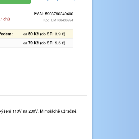
EAN:
5903760240400
 7 dnů
Kód: EMT06436994
předem:
50 Kč
(do SR: 3.9 €)
od
79 Kč
(do SR: 5.5 €)
od
výšení 110V na 230V. Mimořádně užitečné,