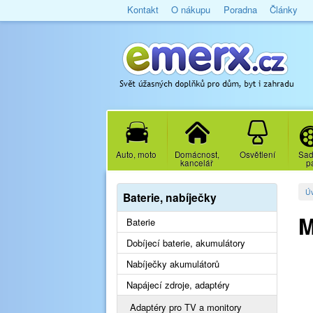
Kontakt
O nákupu
Poradna
Články
Auto, moto
Domácnost,
Osvětlení
Sad
kancelář
p
Ú
Baterie, nabíječky
M
Baterie
Dobíjecí baterie, akumulátory
Nabíječky akumulátorů
Napájecí zdroje, adaptéry
Adaptéry pro TV a monitory