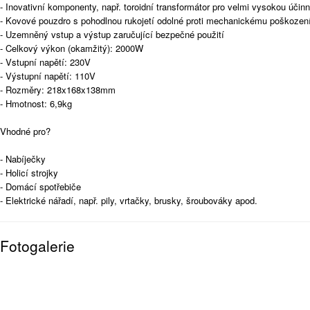
- Inovativní komponenty, např. toroidní transformátor pro velmi vysokou účin
- Kovové pouzdro s pohodlnou rukojetí odolné proti mechanickému poškozen
- Uzemněný vstup a výstup zaručující bezpečné použití
- Celkový výkon (okamžitý): 2000W
- Vstupní napětí: 230V
- Výstupní napětí: 110V
- Rozměry: 218x168x138mm
- Hmotnost: 6,9kg
Vhodné pro?
- Nabíječky
- Holicí strojky
- Domácí spotřebiče
- Elektrické nářadí, např. pily, vrtačky, brusky, šroubováky apod.
Fotogalerie