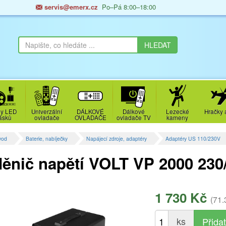
servis@emerx.cz
Po–Pá 8:00–18:00
y LED
Univerzální
DÁLKOVÉ
Dálkové
Lezecké
Hračky 
ásků
ovladače
OVLADAČE
ovladače TV
kameny
vod
Baterie, nabíječky
Napájecí zdroje, adaptéry
Adaptéry US 110/230V
ěnič napětí VOLT VP 2000 23
1 730 Kč
(71.
ks