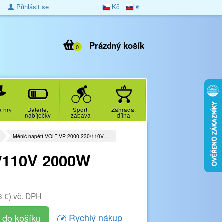
Přihlásit se
Kč
€
Prázdný košík
0
a hry
Baterie,
Sport,
Zahrada,
nabíječky
zábava
dílna
Měnič napětí VOLT VP 2000 230/110V…
0/110V 2000W
3 €)
vč. DPH
Rychlý nákup