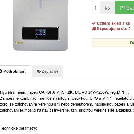
ks
Externí sklad 1 ks
Expedujeme do:
5 -
D
Podrobnosti
Zeptat se
Hybridní měnič napětí CARSPA MKS4.2K, DC/AC 24V/4200W, reg.MPPT.
Zařízení je kombinací měniče s čistou sinusovkou, UPS a MPPT regulátoru pr
zdroj se zálohováním veřejnou sítí nebo generátorem, nabíječkou baterií a M
zálohování je možno nastavit i inverzně, tzn. prioritou veřejné sítě a zálohou
Technické parametry: