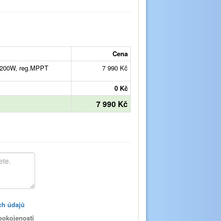
Cena
4200W, reg.MPPT
7 990 Kč
0 Kč
7 990 Kč
ch údajů
pokojenosti