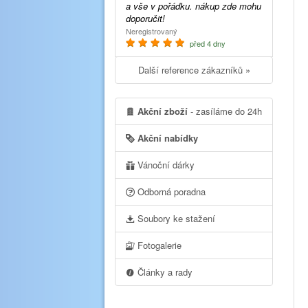
a vše v pořádku. nákup zde mohu
doporučit!
Neregistrovaný
před 4 dny
Další reference zákazníků »
Akční zboží
- zasíláme do 24h
Akční nabídky
Vánoční dárky
Odborná poradna
Soubory ke stažení
Fotogalerie
Články a rady