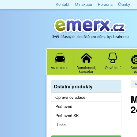
Kontakt
O nákupu
Poradna
Články
Auto, moto
Domácnost,
Osvětlení
Sad
kancelář
p
Ú
Ostatní produkty
M
Oprava ovladače
2
Poštovné
Poštovné SK
U nás