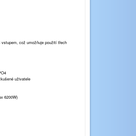
C vstupem, což umožňuje použití třech
ePO4
zkušené uživatele
max 6200W)