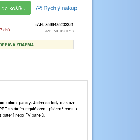
Rychlý nákup
EAN:
8596425203321
 7 dnů
Kód: EMT04230718
OPRAVA ZDARMA
o solární panely. Jedná se tedy o záložní
PPT solárním regulátorem, přičemž prioritu
 z baterií nebo FV panelů.