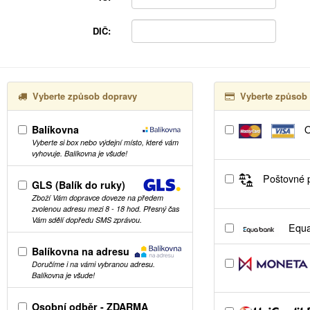
DIČ:
Vyberte způsob dopravy
Vyberte způsob 
Balíkovna
O
Vyberte si box nebo výdejní místo, které vám
vyhovuje. Balíkovna je všude!
Poštovné p
GLS (Balík do ruky)
Zboží Vám dopravce doveze na předem
zvolenou adresu mezi 8 - 18 hod. Přesný čas
Vám sdělí dopředu SMS zprávou.
Equa
Balíkovna na adresu
Doručíme i na vámi vybranou adresu.
Balíkovna je všude!
Osobní odběr - ZDARMA