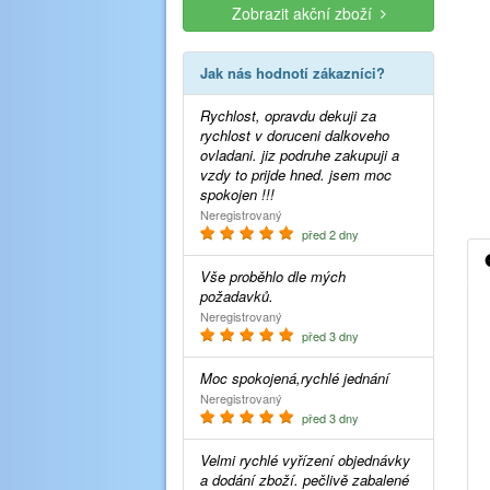
Zobrazit akční zboží
Jak nás hodnotí zákazníci?
Rychlost, opravdu dekuji za
rychlost v doruceni dalkoveho
ovladani. jiz podruhe zakupuji a
vzdy to prijde hned. jsem moc
spokojen !!!
Neregistrovaný
před 2 dny
Vše proběhlo dle mých
požadavků.
Neregistrovaný
před 3 dny
Moc spokojená,rychlé jednání
Neregistrovaný
před 3 dny
Velmi rychlé vyřízení objednávky
a dodání zboží. pečlivě zabalené