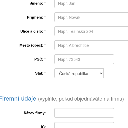
Jméno:
*
Příjmení:
*
Ulice a číslo:
*
Město (obec):
*
PSČ:
*
Stát:
*
Firemní údaje
(vyplňte, pokud objednáváte na firmu)
Název firmy:
IČ: