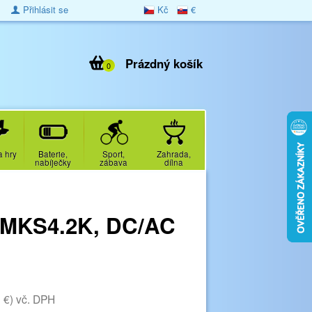
Přihlásit se
Kč
€
Prázdný košík
0
a hry
Baterie,
Sport,
Zahrada,
nabíječky
zábava
dílna
A MKS4.2K, DC/AC
 €)
vč. DPH