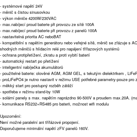
- systémové napětí 24V
- měnič s čistou sinusovkou
- výkon měniče 4200W/230VAC
- max.nabíjecí proud baterie při provozu ze sítě 100A
- max.nabíjecí proud baterie při provozu z panelů 100A
- nastavitelná priorita AC neboBAT
- kompatibilní s napětím generátoru nebo veřejné sítě, měnič se zfázuje s A
shodných měničů s hlídacím relé pro napájení třífazových systémů
- ochrana protipřetížení, zkratu a proti vybití baterií
- automatický restart po přetížení
- inteligentní nabíječka akumulátorů
- použitelné baterie: olověné AGM, AGM GEL, s tekutým dielektrikem , LiF
- proLiFePO4 je nutno nastavit v režimu USE potřebné parametry-pouze pro 
- měkký start pro postupný rozběh zátěží
- spotřeba v režimu stand-by 10W
- solární panely s max. napětím naprázdno 90-500V a proudem max.20A. (
- komunikace RS232+RS485 pro baterii, možnost wifi modulu
Upozornění:
Není možné paralelní ani třífázové propojení.
Doporučujeme minimální napětí zFV panelů 160V.