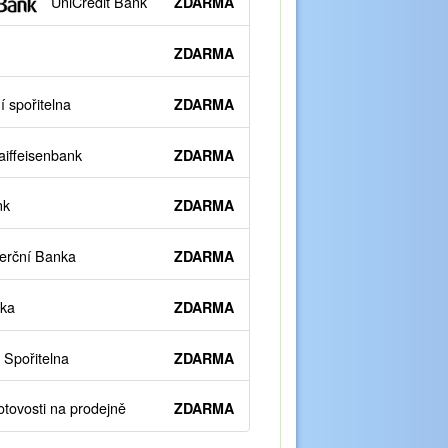
UniCredit Bank
ZDARMA
ZDARMA
 spořitelna
ZDARMA
iffeisenbank
ZDARMA
nk
ZDARMA
rční Banka
ZDARMA
ka
ZDARMA
Spořitelna
ZDARMA
otovosti na prodejně
ZDARMA