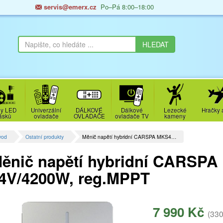
servis@emerx.cz
Po–Pá 8:00–18:00
y LED
Univerzální
DÁLKOVÉ
Dálkové
Lezecké
Hračky 
ásků
ovladače
OVLADAČE
ovladače TV
kameny
vod
Ostatní produkty
Měnič napětí hybridní CARSPA MKS4…
ěnič napětí hybridní CARSP
4V/4200W, reg.MPPT
7 990 Kč
(330