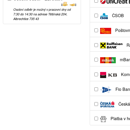
Osobní odběr je možný v pracovní dny od
7:30 do 14:30 na adrese Těšínská 204,
ČSOB
Albrechtice 735 43
Poštovní
Ra
mBa
Kome
Fio Ban
Česká 
Platba v h