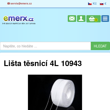
Kč
€
servis@emerx.cz
0
Lišta těsnicí 4L 10943