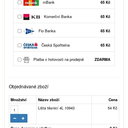
mBank
65 Kč
Komerční Banka
65 Kč
Fio Banka
65 Kč
Česká Spořitelna
65 Kč
Platba v hotovosti na prodejně
ZDARMA
Objednávané zboží
Množství
Název zboží
Cena
Lišta těsnicí 4L 10943
54 Kč