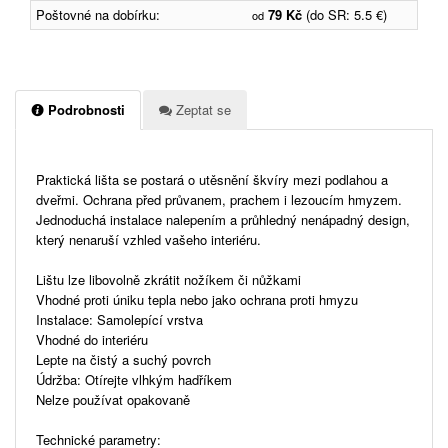
Poštovné na dobírku:
79 Kč
(do SR: 5.5 €)
od
Podrobnosti
Zeptat se
Praktická lišta se postará o utěsnění škvíry mezi podlahou a
dveřmi. Ochrana před průvanem, prachem i lezoucím hmyzem.
Jednoduchá instalace nalepením a průhledný nenápadný design,
který nenaruší vzhled vašeho interiéru.
Lištu lze libovolně zkrátit nožíkem či nůžkami
Vhodné proti úniku tepla nebo jako ochrana proti hmyzu
Instalace: Samolepící vrstva
Vhodné do interiéru
Lepte na čistý a suchý povrch
Údržba: Otírejte vlhkým hadříkem
Nelze používat opakovaně
Technické parametry: