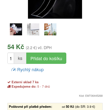
54 Kč
(2.2 €)
vč. DPH
ks
Rychlý nákup
Externí sklad 7 ks
Expedujeme do:
5 - 7 dnů
Kód: EMT06445268
Poštovné při platbě předem:
50 Kč
(do SR: 3.9 €)
od