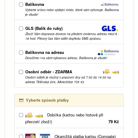
Balíkovna
Vyberte si box nebo výdejní místo, které vám vyhovuje. Balíkovna
je všude!
GLS (Balík do ruky)
Zboží Vám dopravce doveze na předem zvolenou adresu mezi 8 -
18 hod. Přesný čas Vám sdělí dopředu SMS zprávou.
Balíkovna na adresu
Doručíme i na vámi vybranou adresu. Balíkovna je všude!
Osobní odběr - ZDARMA
Osobní odběr je možný v pracovní dny od 7:30 do 14:30 na
adrese Těšínská 204, Albrechtice 735 43
Vyberte způsob platby
Dobírka (kartou nebo hotově při
převzetí zboží)
79 Kč
Okamžitá platba kartou (Comgate)