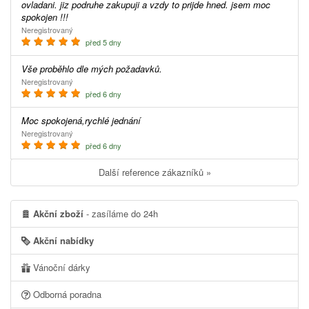
ovladani. jiz podruhe zakupuji a vzdy to prijde hned. jsem moc
spokojen !!!
Neregistrovaný
před 5 dny
Vše proběhlo dle mých požadavků.
Neregistrovaný
před 6 dny
Moc spokojená,rychlé jednání
Neregistrovaný
před 6 dny
Další reference zákazníků »
Akční zboží
- zasíláme do 24h
Akční nabídky
Vánoční dárky
Odborná poradna