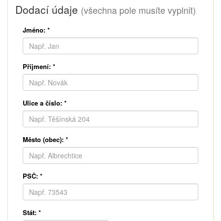
Dodací údaje
(všechna pole musíte vyplnit)
Jméno:
*
Příjmení:
*
Ulice a číslo:
*
Město (obec):
*
PSČ:
*
Stát:
*