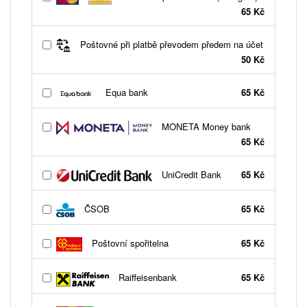
65 Kč
Poštovné při platbě převodem předem na účet
50 Kč
Equa bank
65 Kč
MONETA Money bank
65 Kč
UniCredit Bank
65 Kč
ČSOB
65 Kč
Poštovní spořitelna
65 Kč
Raiffeisenbank
65 Kč