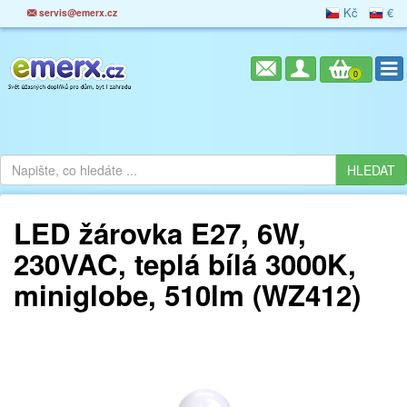
Kč
€
servis@emerx.cz
0
LED žárovka E27, 6W,
230VAC, teplá bílá 3000K,
miniglobe, 510lm (WZ412)