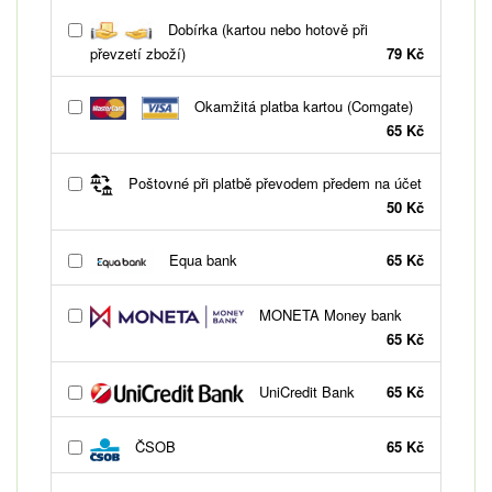
Dobírka (kartou nebo hotově při
převzetí zboží)
79 Kč
Okamžitá platba kartou (Comgate)
65 Kč
Poštovné při platbě převodem předem na účet
50 Kč
Equa bank
65 Kč
MONETA Money bank
65 Kč
UniCredit Bank
65 Kč
ČSOB
65 Kč