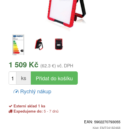
1 509 Kč
(62.3 €)
vč. DPH
ks
Rychlý nákup
Externí sklad 1 ks
Expedujeme do:
5 - 7 dnů
EAN:
5902270793055
Kód: EMT04182468