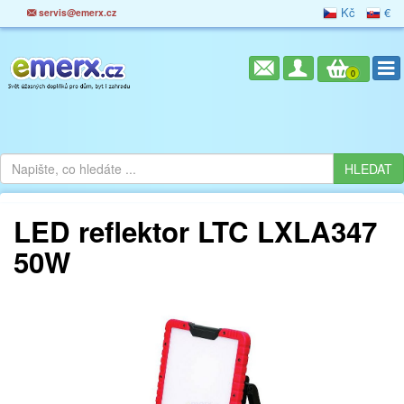
Kč
€
servis@emerx.cz
0
LED reflektor LTC LXLA347
50W