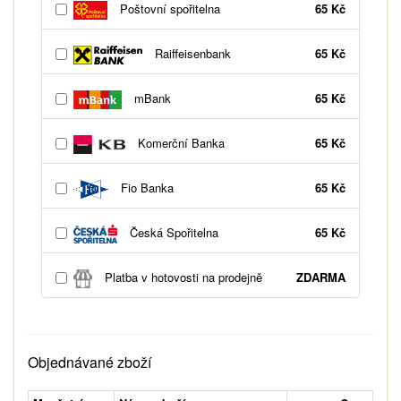
Poštovní spořitelna
65 Kč
Raiffeisenbank
65 Kč
mBank
65 Kč
Komerční Banka
65 Kč
Fio Banka
65 Kč
Česká Spořitelna
65 Kč
Platba v hotovosti na prodejně
ZDARMA
Objednávané zboží