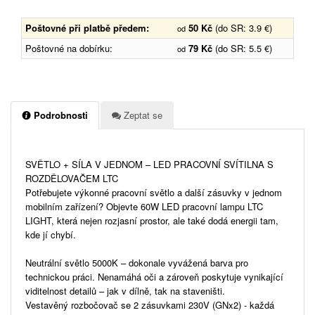
Poštovné při platbě předem:
50 Kč
(do SR: 3.9 €)
od
Poštovné na dobírku:
79 Kč
(do SR: 5.5 €)
od
Podrobnosti
Zeptat se
SVĚTLO + SÍLA V JEDNOM – LED PRACOVNÍ SVÍTILNA S
ROZDĚLOVAČEM LTC
Potřebujete výkonné pracovní světlo a další zásuvky v jednom
mobilním zařízení? Objevte 60W LED pracovní lampu LTC
LIGHT, která nejen rozjasní prostor, ale také dodá energii tam,
kde jí chybí.
Neutrální světlo 5000K – dokonale vyvážená barva pro
technickou práci. Nenamáhá oči a zároveň poskytuje vynikající
viditelnost detailů – jak v dílně, tak na staveništi.
Vestavěný rozbočovač se 2 zásuvkami 230V (GNx2) - každá