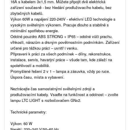
16A s kabelem 3x1,5 mm. Můžete připojit dvě elektrická
zařízení současně - bez hledání prodlužovacího kabelu, bez
zbytečných kabelů.
Výkon 60W a napájení 220-240V - efektivní LED technologie s
vysokým světelným výkonem. Pracuje dlouho a stabilně s
minimální spotřebou energie.
Odolné pouzdro ABS STRONG + IP65 – odolné vůči prachu,
vlhkosti, nárazům a drsným povětrnostním podmínkám. Zařízení
určené pro těžkou práci – uvnitř i venku.
Připraveni k práci za všech podmínek – dílny, rekonstrukce,
instalace, servis, havarijní práce – všude tam, kde záleží na
spolehlivosti a mobilitě.
Promyšlené řešení 2 v 1 – lampa a zásuvka, vždy po ruce.
Úspora času, místa a vybavení.
Neztrácejte čas samostatnými světelnými zdroji a
prodlužovacími kabely. Vsaďte na funkčnost a odolnost – zvolte
lampu LTC LIGHT s rozbočovačem GNx2.
Technické parametry:
Výkon: 60 W
Napětí: 220–240 V/50–60 Hz