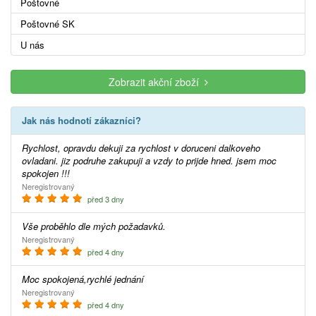
Poštovné
Poštovné SK
U nás
Zobrazit akční zboží
Jak nás hodnotí zákazníci?
Rychlost, opravdu dekuji za rychlost v doruceni dalkoveho
ovladani. jiz podruhe zakupuji a vzdy to prijde hned. jsem moc
spokojen !!!
Neregistrovaný
před 3 dny
Vše proběhlo dle mých požadavků.
Neregistrovaný
před 4 dny
Moc spokojená,rychlé jednání
Neregistrovaný
před 4 dny