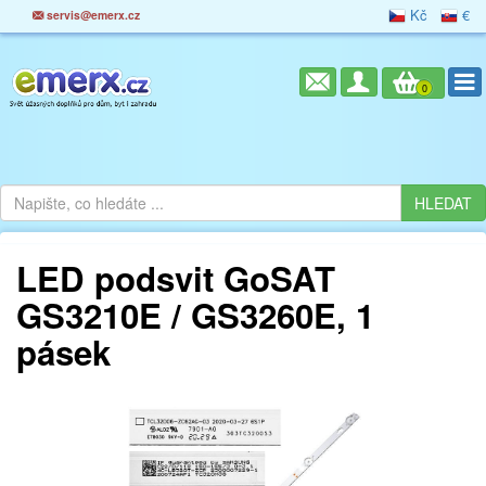
Kč
€
servis@emerx.cz
0
LED podsvit GoSAT
GS3210E / GS3260E, 1
pásek