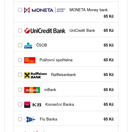
MONETA Money bank
65 Kč
UniCredit Bank
65 Kč
ČSOB
65 Kč
Poštovní spořitelna
65 Kč
Raiffeisenbank
65 Kč
mBank
65 Kč
Komerční Banka
65 Kč
Fio Banka
65 Kč