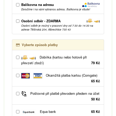
Balíkovna na adresu
Doručíme i na vámi vybranou adresu. Balíkovna je všude!
Osobní odběr - ZDARMA
Osobní odběr je možný v pracovní dny od 7:30 do 14:30 na
adrese Těšínská 204, Albrechtice 735 43
Vyberte způsob platby
Dobírka (kartou nebo hotově při
převzetí zboží)
79 Kč
Okamžitá platba kartou (Comgate)
65 Kč
Poštovné při platbě převodem předem na účet
50 Kč
Equa bank
65 Kč