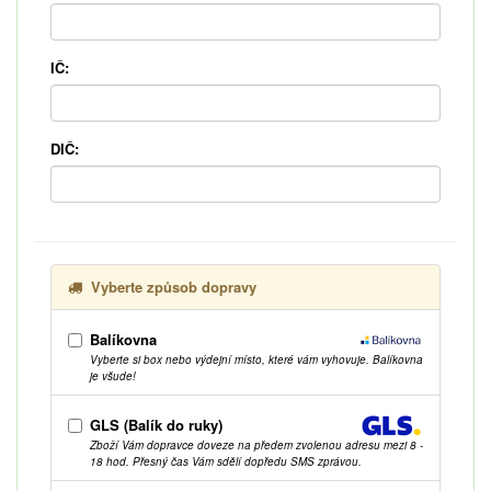
IČ:
DIČ:
Vyberte způsob dopravy
Balíkovna
Vyberte si box nebo výdejní místo, které vám vyhovuje. Balíkovna
je všude!
GLS (Balík do ruky)
Zboží Vám dopravce doveze na předem zvolenou adresu mezi 8 -
18 hod. Přesný čas Vám sdělí dopředu SMS zprávou.