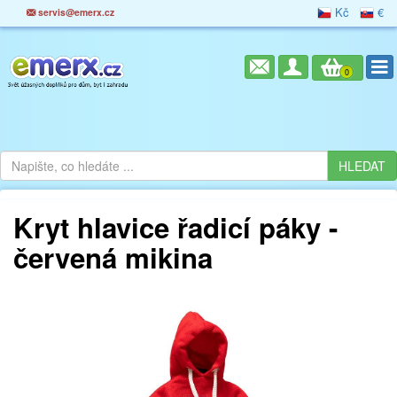
Kč
€
servis@emerx.cz
0
Kryt hlavice řadicí páky -
červená mikina